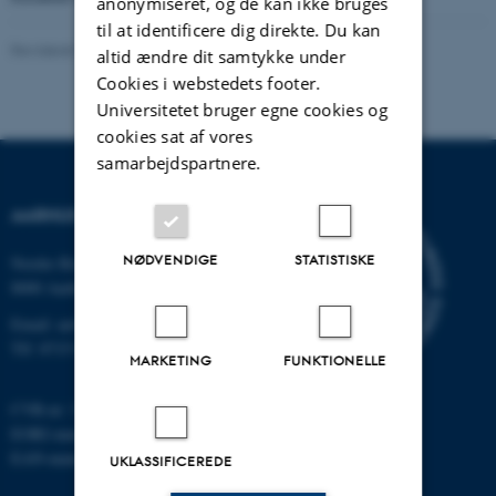
anonymiseret, og de kan ikke bruges
til at identificere dig direkte. Du kan
Revideret 24.11.2022
-
Hans Buhl
altid ændre dit samtykke under
Cookies i webstedets footer.
Universitetet bruger egne cookies og
cookies sat af vores
samarbejdspartnere.
AARHUS UNIVERSITET
NØDVENDIGE
STATISTISKE
Nordre Ringgade 1
8000 Aarhus
Email: au@au.dk
Tlf: 8715 0000
MARKETING
FUNKTIONELLE
CVR-nr: 31119103
EORI-nummer: DK-31119103
EAN-numre:
www.au.dk/eannumre
UKLASSIFICEREDE