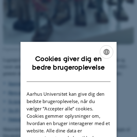
Figurernes højde ca. 8 cm.
Cookies giver dig en
Legetøjet har befundet sig i professor Torsten Dahls professorvilla og
ENGLISH
bedre brugeroplevelse
været anvendt af de syv dahlske børn - hvoraf det ældste fødtes i 1923 -
gennem mange år. Genstandene må antages at stamme fra 1930'erne.
DANISH
Sporvogn af bemalet træ og på hjul, let defekt
>
Havn med krigsskibe og civile fartøjer
>
Aarhus Universitet kan give dig den
bedste brugeroplevelse, når du
To krigsskibe af træ
>
vælger ”Accepter alle” cookies.
Tre fly
>
Cookies gemmer oplysninger om,
Dukkekommode
>
hvordan en bruger interagerer med et
Materialet er i oktober 2015 blevet overdraget på familien Dahls vegne af
website. Alle dine data er
Elisabeth Glasius, Kokkedal.