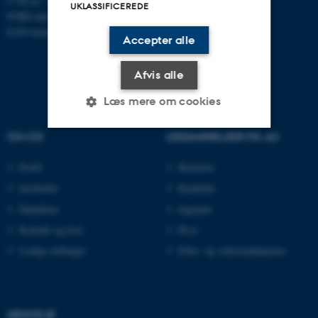
CVR-nr: 31119103
UKLASSIFICEREDE
EORI-nummer: DK-31119103
EAN-numre:
www.au.dk/eannumre
Accepter alle
Afvis alle
Læs mere om cookies
OM OS
UDDANNELSER PÅ AU
Nødvendige
Statistiske
Marketing
Profil
Bachelor
Funktionelle
Uklassificerede
Institutter
Kandidat
Fakulteter
Ingeniør
Kontakt og kort
Ph.d.
Nødvendige cookies hjælper
Ledige stillinger
Efter- og videreuddannelse
med at gøre hjemmesiden
brugbar ved at aktivere nogle
grundlæggende funktioner
som navigation mm.
GENVEJE