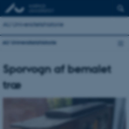
AU Universitetshistorie
AU Universitetshistorie
Sporvogn af bemalet
træ