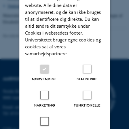
website. Alle dine data er
Dukkekommode
>
anonymiseret, og de kan ikke bruges
Materialet er i oktober 2015 blevet overdraget på familien Dahls vegne af
til at identificere dig direkte. Du kan
Elisabeth Glasius, Kokkedal.
altid ændre dit samtykke under
Cookies i webstedets footer.
Revideret 24.11.2022
-
Hans Buhl
Universitetet bruger egne cookies og
cookies sat af vores
samarbejdspartnere.
AARHUS UNIVERSITET
NØDVENDIGE
STATISTISKE
Nordre Ringgade 1
8000 Aarhus
MARKETING
FUNKTIONELLE
Email: au@au.dk
Tlf: 8715 0000