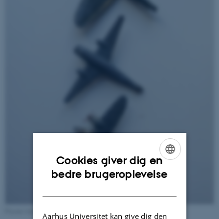
Cookies giver dig en
ENGLISH
bedre brugeroplevelse
DANISH
Flyenes længde ca. 7 cm.
Aarhus Universitet kan give dig den