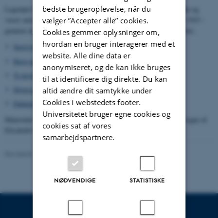
bedste brugeroplevelse, når du
Legetøjet har befundet sig i professor Torsten Dahls professorvilla og
været anvendt af de syv dahlske børn - hvoraf det ældste fødtes i 1923 -
vælger ”Accepter alle” cookies.
gennem mange år. Genstandene må antages at stamme fra 1930'erne.
Cookies gemmer oplysninger om,
hvordan en bruger interagerer med et
Sporvogn af bemalet træ og på hjul, let defekt
>
website. Alle dine data er
Havn med krigsskibe og civile fartøjer
>
anonymiseret, og de kan ikke bruges
To krigsskibe af træ
>
til at identificere dig direkte. Du kan
Diverse figurer
>
altid ændre dit samtykke under
Cookies i webstedets footer.
Dukkekommode
>
Universitetet bruger egne cookies og
Materialet er i oktober 2015 blevet overdraget på familien Dahls vegne af
cookies sat af vores
Elisabeth Glasius, Kokkedal.
samarbejdspartnere.
Revideret 24.11.2022
-
Hans Buhl
NØDVENDIGE
STATISTISKE