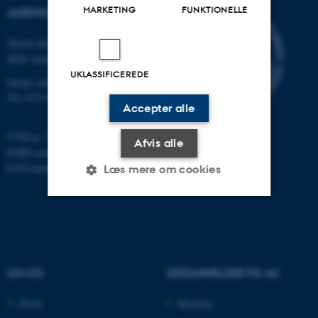
MARKETING
FUNKTIONELLE
AARHUS UNIVERSITET
Nordre Ringgade 1
8000 Aarhus
UKLASSIFICEREDE
Email: au@au.dk
Tlf: 8715 0000
Accepter alle
CVR-nr: 31119103
Afvis alle
EORI-nummer: DK-31119103
EAN-numre:
www.au.dk/eannumre
Læs mere om cookies
Nødvendige
Statistiske
Marketing
Funktionelle
Uklassificerede
OM OS
UDDANNELSER PÅ AU
Profil
Bachelor
Nødvendige cookies hjælper