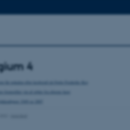
gium 4
n får pokalen efter keglespil på Sjette Frederiks Kro
re fremstiller vin af æbler fra eforens have
økkenbøger 1949 og 2007
.2022
-
Hans Buhl