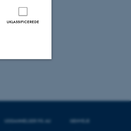
UKLASSIFICEREDE
Uklassificerede
ere nogle
rer uden disse
UDDANNELSER PÅ AU
GENVEJE