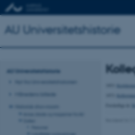
AU Universitetshistorie
Kolle
AU Universitetshistorie
Nyt fra Universitetshistorien
1953:
Keglekonge
Månedens billede
1973:
Kollegiane
Forskellige år:
K
Historisk showroom
Aviser, blade og magasiner fra AU
Revideret 24.11
Galleri
Personer
Lokaliteter og bygninger