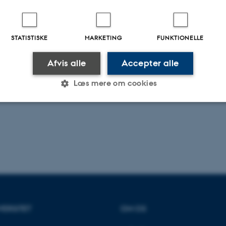
STATISTISKE
MARKETING
FUNKTIONELLE
Afvis alle
Accepter alle
Læs mere om cookies
Statistiske
Marketing
Funktionelle
es hjælper med at gøre hjemmesiden brugbar ved at aktiv
nktioner som navigation mm. Hjemmesiden kan ikke funge
VERSITET
OM OS