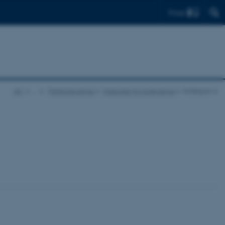
Find
AU
…
Parkkollegierne
Materiale fra kollegierne
Kollegium 4