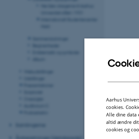
Her blev stregerne til Aarhus
Universitet slået i 1931
Internationalt Studentercenter
Hald
Sammenslutninger
Begivenheder
Emblematik og symboler
Album
Cookie
Webudstillinger
Udstillinger
Præsentationer
Scriptoriet
Oversigter
Aarhus Univers
Auditorium C
cookies. Cooki
Podcastarkiv
Alle dine data 
altid ændre di
Samlingerne
cookies og coo
Årsberetninger (detaljerede)