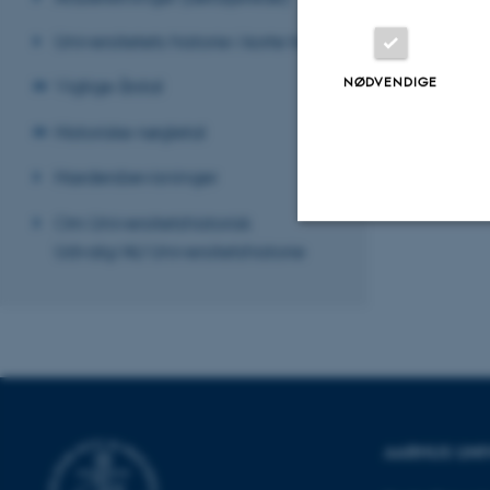
Universitetets historie i korte træk
NØDVENDIGE
Vigtige årstal
Historiske nøgletal
Hædersbevisninger
Om Universitetshistorisk
Udvalg/AU Universitetshistorie
Nødvendige
Nødvendige cooki
grundlæggende fu
cookies.
AARHUS UNI