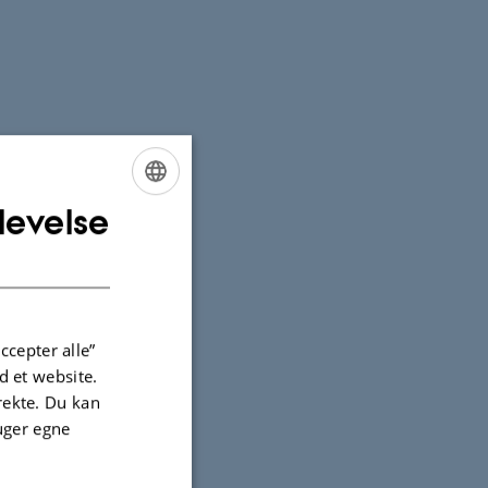
levelse
ENGLISH
DANISH
ccepter alle”
 et website.
irekte. Du kan
uger egne