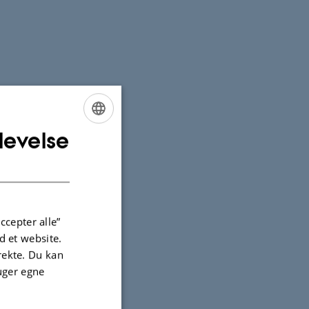
levelse
ENGLISH
DANISH
ccepter alle”
 et website.
irekte. Du kan
uger egne