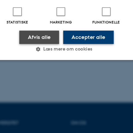
STATISTISKE
MARKETING
FUNKTIONELLE
Afvis alle
Accepter alle
Læs mere om cookies
Statistiske
Marketing
Funktionelle
es hjælper med at gøre hjemmesiden brugbar ved at aktiv
nktioner som navigation mm. Hjemmesiden kan ikke funge
VERSITET
OM OS