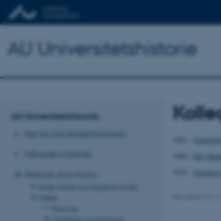
AU Universitetshistorie
Kolle
AU Universitetshistorie
Nyt fra Universitetshistorien
1961 -
Gangfælle
Månedens billede
1966 -
Efor Knud 
1978 -
Juleudsmy
Historisk showroom
Aviser, blade og magasiner fra AU
Revideret 24.11
Galleri
Personer
Lokaliteter og bygninger