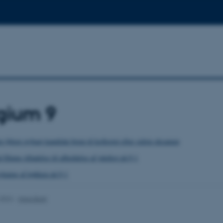
gium 9
r følger nybagt kandidat hjem til kollegiet efter sidste eksamen
Illums tilladelse til afholdelse af julefest på 9,1
kning af køkken på 9,1
.2022
-
Hans Buhl