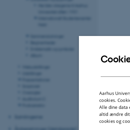
Her blev stregerne til Aarhus
Universitet slået i 1931
Internationalt Studentercenter
Hald
Sammenslutninger
Begivenheder
Emblematik og symboler
Album
Cookie
Webudstillinger
Udstillinger
Præsentationer
Scriptoriet
Oversigter
Aarhus Univers
Auditorium C
cookies. Cooki
Podcastarkiv
Alle dine data 
altid ændre di
Samlingerne
cookies og coo
Årsberetninger (detaljerede)