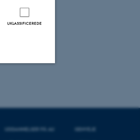
UKLASSIFICEREDE
Uklassificerede
ere nogle
rer uden disse
UDDANNELSER PÅ AU
GENVEJE