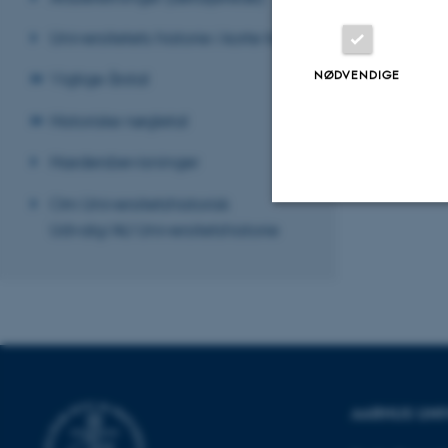
Universitetets historie i korte træk
NØDVENDIGE
Vigtige årstal
Historiske nøgletal
Hædersbevisninger
Om Universitetshistorisk
Udvalg/AU Universitetshistorie
Nødvendige
Nødvendige cooki
grundlæggende fu
cookies.
AARHUS UNI