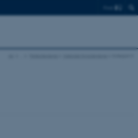
Find
AU
…
Parkkollegierne
Materiale fra kollegierne
Kollegium 9