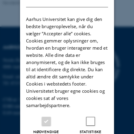
DANISH
Revideret 24.11.2022
-
Hans Buhl
Aarhus Universitet kan give dig den
bedste brugeroplevelse, når du
vælger ”Accepter alle” cookies.
Cookies gemmer oplysninger om,
AARHUS UNIVERSITET
hvordan en bruger interagerer med et
website. Alle dine data er
Nordre Ringgade 1
anonymiseret, og de kan ikke bruges
8000 Aarhus
til at identificere dig direkte. Du kan
altid ændre dit samtykke under
Email: au@au.dk
Tlf: 8715 0000
Cookies i webstedets footer.
Universitetet bruger egne cookies og
cookies sat af vores
CVR-nr: 31119103
samarbejdspartnere.
EORI-nummer: DK-31119103
EAN-numre:
www.au.dk/eannumre
NØDVENDIGE
STATISTISKE