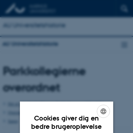
AU Universitetshistorie
AU Universitetshistorie
Parkkollegierne
overordnet
Del af plancheudstilling om Parkkollegierne 1935-1985
Overordnet regnskabsmateriale vedr. kollegierne
Cookies giver dig en
Sange
ENGLISH
bedre brugeroplevelse