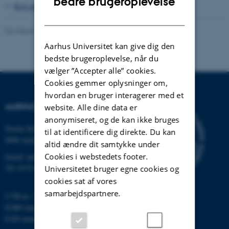
bedre brugeroplevelse
Kort om Humanistisk Samfund
DANISH
Revideret 24.11.2022
-
Hans Buhl
Aarhus Universitet kan give dig den
bedste brugeroplevelse, når du
vælger ”Accepter alle” cookies.
Cookies gemmer oplysninger om,
hvordan en bruger interagerer med et
AARHUS UNIVERSITET
website. Alle dine data er
anonymiseret, og de kan ikke bruges
Nordre Ringgade 1
til at identificere dig direkte. Du kan
8000 Aarhus
altid ændre dit samtykke under
Cookies i webstedets footer.
Email: au@au.dk
Tlf: 8715 0000
Universitetet bruger egne cookies og
cookies sat af vores
samarbejdspartnere.
CVR-nr: 31119103
EORI-nummer: DK-31119103
EAN-numre:
www.au.dk/eannumre