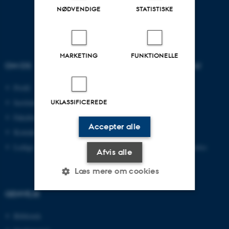
NØDVENDIGE
STATISTISKE
MARKETING
FUNKTIONELLE
OM OS
UDDANNELSER PÅ AU
Profil
Bachelor
Institutter
Kandidat
UKLASSIFICEREDE
Fakulteter
Ingeniør
Accepter alle
Kontakt og kort
Ph.d.
Ledige stillinger
Efter- og videreuddannelse
Afvis alle
Læs mere om cookies
GENVEJE
Nødvendige
Statistiske
Marketing
Bibliotek
Funktionelle
Uklassificerede