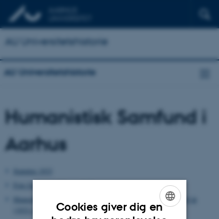
AU Universitetshistorie
AU Universitetshistorie
Humanistisk Samfund i
Aarhus
Statutter 1933
Foto fra møde i februar 1939
Manuskript til beretning vedr. Humanistisk Samfunds første 10 år
Cookies giver dig en
(1933-1943)
ENGLISH