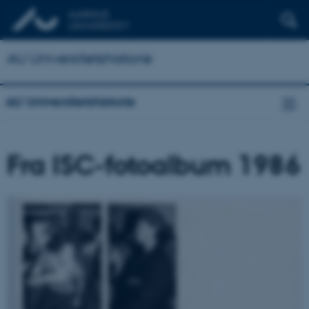
AU Universitetshistorie
AU Universitetshistorie
Fra ISC-fotoalbum 1986