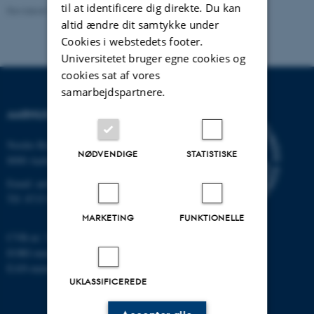
til at identificere dig direkte. Du kan
Revideret 24.11.2022
-
Hans Buhl
altid ændre dit samtykke under
Cookies i webstedets footer.
Universitetet bruger egne cookies og
cookies sat af vores
samarbejdspartnere.
AARHUS UNIVERSITET
Nordre Ringgade 1
NØDVENDIGE
STATISTISKE
8000 Aarhus
Email: au@au.dk
Tlf: 8715 0000
MARKETING
FUNKTIONELLE
CVR-nr: 31119103
EORI-nummer: DK-31119103
EAN-numre:
www.au.dk/eannumre
UKLASSIFICEREDE