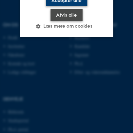
Accepter alle
Afvis alle
OM OS
UDDANNELSER PÅ AU
Læs mere om cookies
Profil
Bachelor
Institutter
Kandidat
Nødvendige
Statistiske
Marketing
Fakulteter
Ingeniør
Funktionelle
Uklassificerede
Kontakt og kort
Ph.d.
Ledige stillinger
Efter- og videreuddannelse
Nødvendige cookies hjælper
med at gøre hjemmesiden
brugbar ved at aktivere nogle
GENVEJE
grundlæggende funktioner
Bibliotek
som navigation mm.
Hjemmesiden kan ikke
Studieportal
fungerer uden disse cookies.
Ph.d.-portal