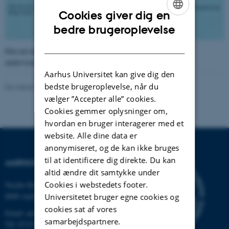
Cookies giver dig en
ENGLISH
bedre brugeroplevelse
DANISH
Den nævnte Helge Larsen - ofte omtalt som
"Onde Helge"
- var
undervisningsminister i VKR-regeringen 1968-71.
Aarhus Universitet kan give dig den
bedste brugeroplevelse, når du
Revideret 24.11.2022
-
Hans Buhl
vælger ”Accepter alle” cookies.
Cookies gemmer oplysninger om,
hvordan en bruger interagerer med et
website. Alle dine data er
anonymiseret, og de kan ikke bruges
til at identificere dig direkte. Du kan
AARHUS UNIVERSITET
altid ændre dit samtykke under
Cookies i webstedets footer.
Nordre Ringgade 1
8000 Aarhus
Universitetet bruger egne cookies og
cookies sat af vores
Email: au@au.dk
samarbejdspartnere.
Tlf: 8715 0000