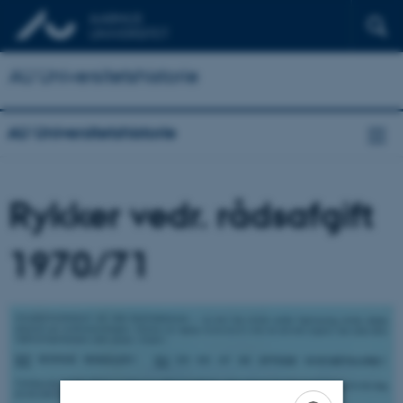
AU Universitetshistorie
AU Universitetshistorie
Rykker vedr. rådsafgift
1970/71