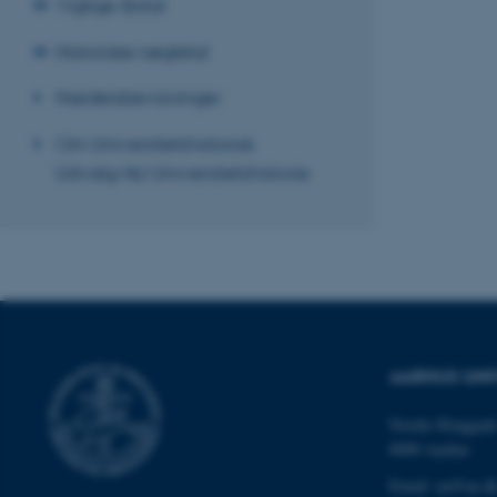
Vigtige årstal
Historiske nøgletal
Nødvendige cooki
Hædersbevisninger
grundlæggende fu
cookies.
Om Universitetshistorisk
Udvalg/AU Universitetshistorie
Navn
be_typo_user
fe_typo_user
AARHUS UNI
Nordre Ringgade
8000 Aarhus
Email: au@au.d