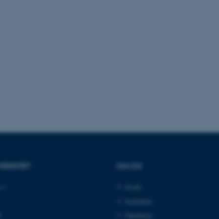
es hjælper med at gøre hjemmesiden brugbar ved at aktiv
nktioner som navigation mm. Hjemmesiden kan ikke funge
Udbyder / Domæne
Udløb
Beskrivelse
30
Denne cookie sættes af
TYPO3 Association
minutter
TYPO3, og bruges til at 
.au.dk
session, når en backend-
TYPO3 eller Frontend.
30
Dette cookienavn er fo
Typo3 Association
minutter
webindholdsstyringssyst
.au.dk
som en brugersessionside
VERSITET
OM OS
muligt at gemme bruger
tilfælde er det muligvis
kan indstilles ved defau
 1
Profil
dette kan forhindres af 
de fleste tilfælde er det in
ødelagt i slutningen af 
Institutter
indeholder en tilfældig id
k
specifikke brugerdata.
Fakulteter