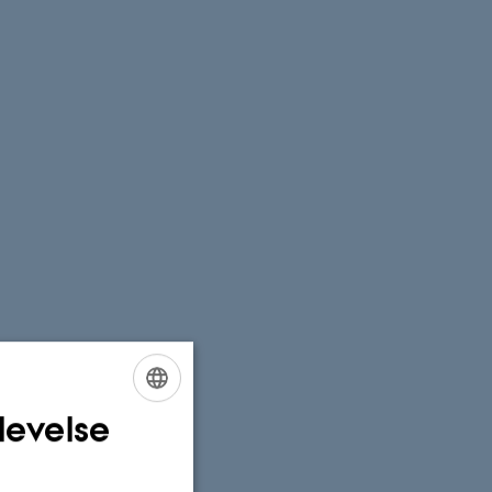
levelse
ENGLISH
DANISH