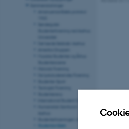
Revideret 24.11
Sammenslutninger
Amanuensisrådets protokol
1965
Sønderjydsk
Studenterforening ved Aarhus
Universitet
Det lærde Selskab i Aarhus
Amerika-Gruppen
Musiske Studenter og Århus
Studenterscene
Historisk Forening
De tyskstuderendes Forening
Studenter-Sport
Teologisk Forening
Studenterrevy
International Student Centre
Humanistisk Samfund i
Cookie
Aarhus
Studenterforeningen i Aarhus
Studenterrådet