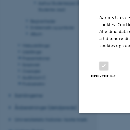
Aarhus Studenterjazz (Århus
Studenter Jazz)
Aarhus Univers
Begivenheder
cookies. Cooki
Emblematik og symboler
Alle dine data 
Album
altid ændre di
cookies og coo
Webudstillinger
Udstillinger
Præsentationer
Scriptoriet
Oversigter
NØDVENDIGE
Auditorium C
Podcastarkiv
Samlingerne
Årsberetninger (detaljerede)
Universitetets historie i korte træk
Nødvendige