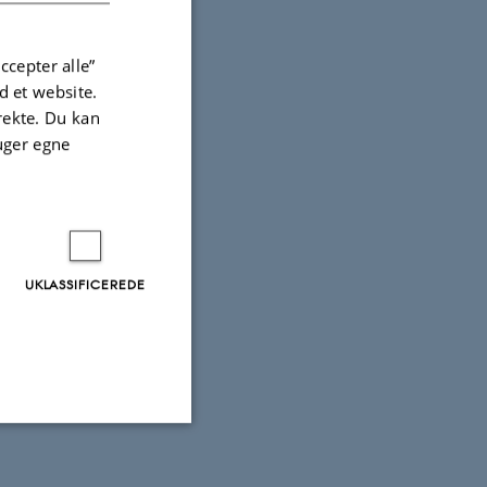
ccepter alle”
 et website.
irekte. Du kan
uger egne
UKLASSIFICEREDE
Uklassificerede