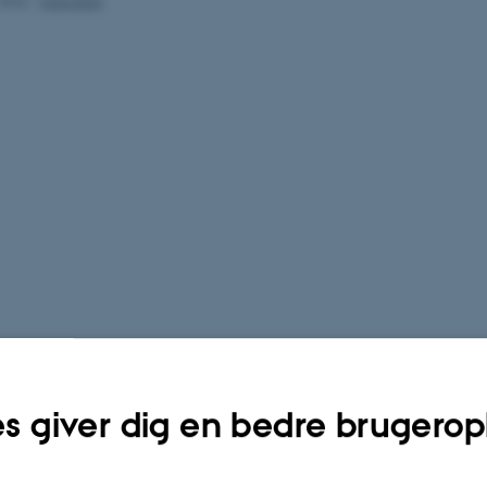
.2022
-
Hans Buhl
s giver dig en bedre brugerop