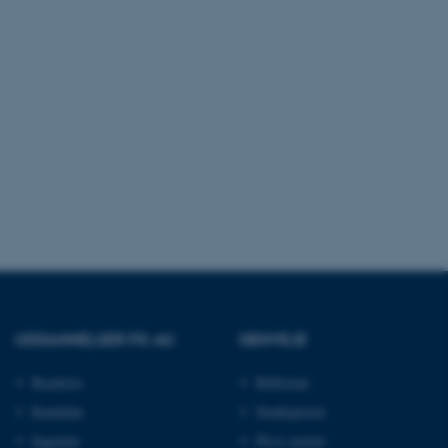
ere nogle
rer uden disse
 vores CMS-udbyder,
identificere en backend-
bruger er logget ind i
rbundet med Typo3-
emet. Det bruges generelt
ntifikator for at gøre det
UDDANNELSER PÅ AU
GENVEJE
præferencer, men i mange
 ikke nødvendigt, da det
lt af platformen, skønt
Bachelor
Bibliotek
webstedsadministratorer. I
dstillet til at blive
en browsersession. Det
Kandidat
Studieportal
entifikator i stedet for
Ingeniør
Ph.d.-portal