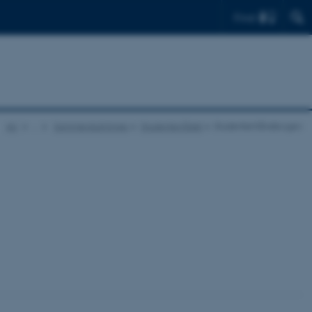
Find
AU
…
Sammenslutninger
Studenterrådet
Studenterhåndbogen