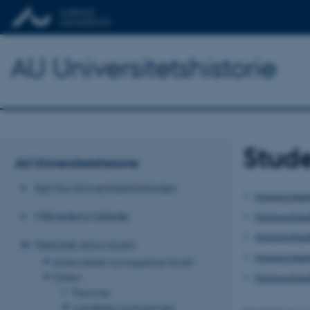
AU Universitetshistorie
Stud
AU Universitetshistorie
Nyt fra Universitetshistorien
Studenterhån
Månedens billede
Studenterhån
Studenterhån
Historisk showroom
Studenterhån
Aviser, blade og magasiner fra AU
Studenterhån
Galleri
Personer
Lokaliteter og bygninger