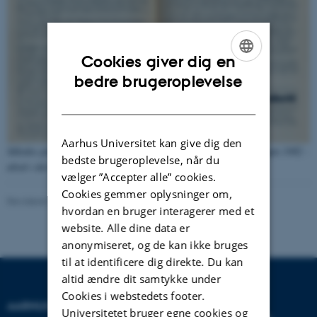
Cookies giver dig en
ENGLISH
bedre brugeroplevelse
DANISH
Aarhus Universitet kan give dig den
Således præsenterede Studenterrådet sig selv i Studenterhåndbogen 1982 -
bedste brugeroplevelse, når du
altså i det år, hvor Studenterrådet kunne fejre 50-års-jubilæum.
vælger ”Accepter alle” cookies.
Cookies gemmer oplysninger om,
Revideret 24.11.2022
-
Hans Buhl
hvordan en bruger interagerer med et
website. Alle dine data er
anonymiseret, og de kan ikke bruges
til at identificere dig direkte. Du kan
altid ændre dit samtykke under
Cookies i webstedets footer.
AARHUS UNIVERSITET
Universitetet bruger egne cookies og