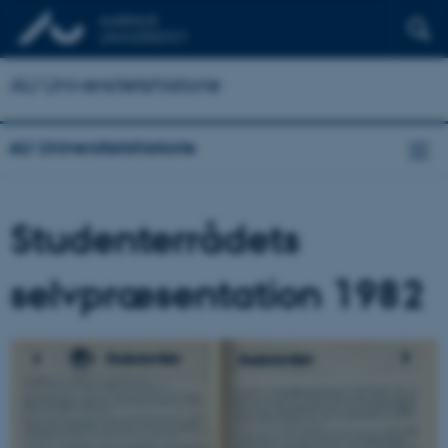
AU Universitetshistorie
AU Universitetshistorie
Studenterrådets
selvpræsentation 1982