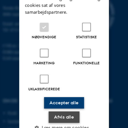
cookies sat af vores
Nordre Ringgade 1
samarbejdspartnere.
8000 Aarhus
Email: au@au.dk
Tlf: 8715 0000
NØDVENDIGE
STATISTISKE
CVR-nr: 31119103
EORI-nummer: DK-31119103
EAN-numre:
www.au.dk/eannumre
MARKETING
FUNKTIONELLE
UKLASSIFICEREDE
OM OS
UDDANNELSER PÅ AU
Accepter alle
Profil
Bachelor
Afvis alle
Institutter
Kandidat
Læs mere om cookies