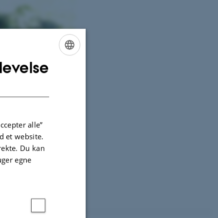
levelse
ENGLISH
DANISH
ccepter alle”
 et website.
irekte. Du kan
uger egne