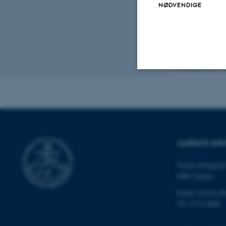
NØDVENDIGE
Webudstilling
Revideret 24.11
Nødvendige
Nødvendige cooki
AARHUS UNI
grundlæggende fu
cookies.
Nordre Ringgade
8000 Aarhus
Email: au@au.d
Navn
Tlf: 8715 0000
be_typo_user