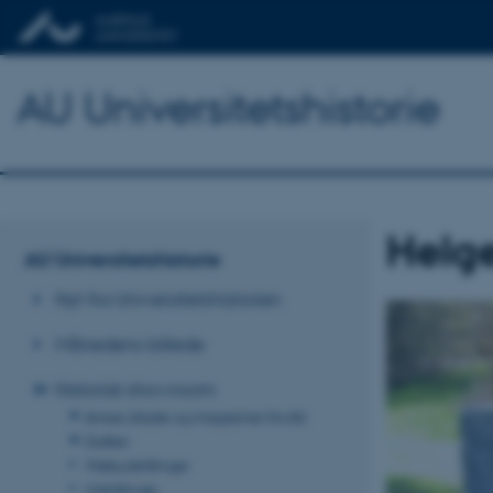
AU Universitetshistorie
Helge
AU Universitetshistorie
Nyt fra Universitetshistorien
Månedens billede
Historisk showroom
Aviser, blade og magasiner fra AU
Galleri
Webudstillinger
Udstillinger