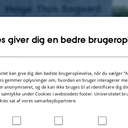
s giver dig en bedre brugerop
itet kan give dig den bedste brugeroplevelse, når du vælger ”A
es gemmer oplysninger om, hvordan en bruger interagerer med
er anonymiseret, og de kan ikke bruges til at identificere dig d
t samtykke under Cookies i webstedets footer. Universitetet br
kies sat af vores samarbejdspartnere.
tshistorisk Udvalg 2009).
gaard