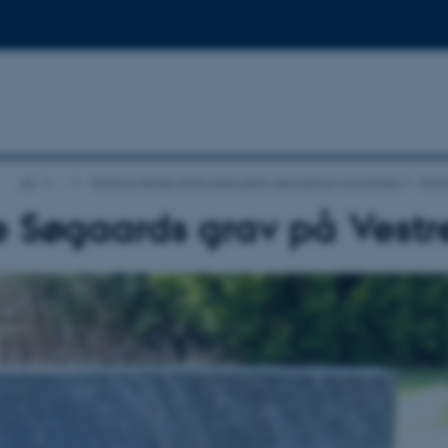
AU
…
Omkring første doktordisputats ved Aarhus Universitet
Helg
 Søgaards grav på Vestre