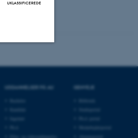
UKLASSIFICEREDE
Uklassificerede
ere nogle
UDDANNELSER PÅ AU
GENVEJE
rer uden disse
Bachelor
Bibliotek
Kandidat
Studieportal
Ingeniør
Ph.d.-portal
Ph.d.
Medarbejderportal
 vores CMS-udbyder,
identificere en backend-
Efter- og videreuddannelse
Alumneportal