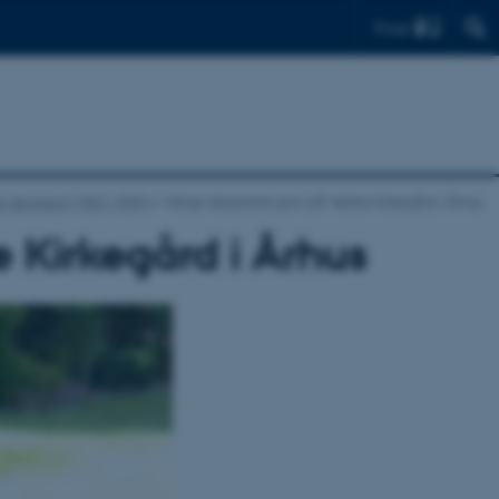
Find
e Søgaard (1907-1990)
Helge Søgaards grav på Vestre Kirkegård i Århus
 Kirkegård i Århus