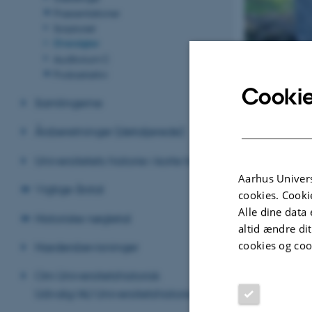
Præsentationer
Scriptoriet
Oversigter
Auditorium C
Podcastarkiv
Cookie
Samlingerne
Årsberetninger (detaljerede)
Universitetets historie i korte træk
Aarhus Univers
Vigtige årstal
cookies. Cooki
Alle dine data 
Historiske nøgletal
altid ændre di
cookies og coo
Hædersbevisninger
(Foto Universite
Om Universitetshistorisk
Om Helge Sø
Udvalg/AU Universitetshistorie