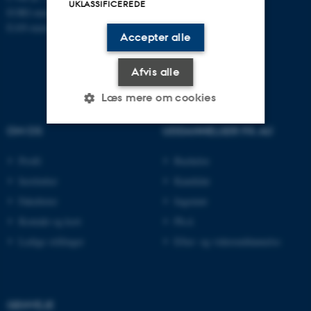
UKLASSIFICEREDE
EORI-nummer: DK-31119103
EAN-numre:
www.au.dk/eannumre
Accepter alle
Afvis alle
Læs mere om cookies
OM OS
UDDANNELSER PÅ AU
Nødvendige
Statistiske
Marketing
Profil
Bachelor
Funktionelle
Uklassificerede
Institutter
Kandidat
Fakulteter
Ingeniør
Kontakt og kort
Ph.d.
Nødvendige cookies hjælper
Ledige stillinger
Efter- og videreuddannelse
med at gøre hjemmesiden
brugbar ved at aktivere nogle
grundlæggende funktioner
som navigation mm.
GENVEJE