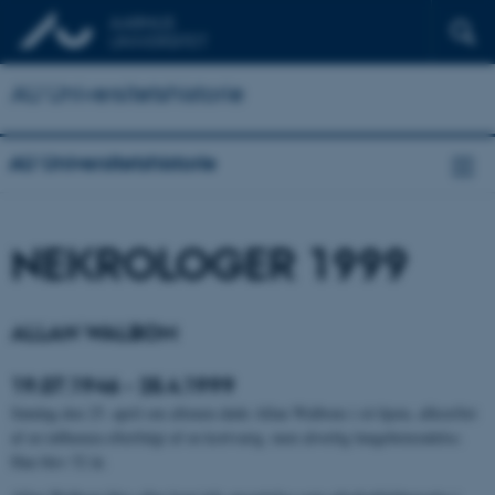
AU Universitetshistorie
AU Universitetshistorie
NEKROLOGER 1999
ALLAN WALBOM
19.07.1946 - 25.4.1999
Søndag den 25. april om aftenen døde Allan Walbom i sit hjem, afkræftet
af en influenza efterfulgt af en kortvarig, men alvorlig lungebetændelse.
Han blev 52 år.