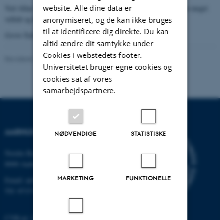
website. Alle dine data er
Ved Allan Walboms pludselige død har Juridisk Institut mistet en meget
vellidt og højt skattet medarbejder.
anonymiseret, og de kan ikke bruges
til at identificere dig direkte. Du kan
Gorm Toftegaard Nielsen
altid ændre dit samtykke under
Cookies i webstedets footer.
Revideret 24.11.2022
-
Hans Buhl
Universitetet bruger egne cookies og
cookies sat af vores
samarbejdspartnere.
AARHUS UNIVERSITET
NØDVENDIGE
STATISTISKE
Nordre Ringgade 1
8000 Aarhus
MARKETING
FUNKTIONELLE
Email: au@au.dk
Tlf: 8715 0000
CVR-nr: 31119103