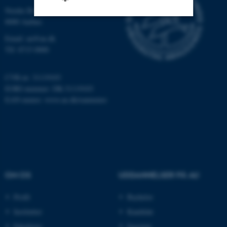
Nordre Ringgade 1
8000 Aarhus
Nødvendige
Statistiske
Marketing
Email: au@au.dk
Tlf: 8715 0000
Funktionelle
Uklassificerede
CVR-nr: 31119103
EORI-nummer: DK-31119103
Nødvendige cookies hjælper
EAN-numre:
www.au.dk/eannumre
med at gøre hjemmesiden
brugbar ved at aktivere nogle
grundlæggende funktioner
som navigation mm.
Hjemmesiden kan ikke
fungerer uden disse cookies.
OM OS
UDDANNELSER PÅ AU
Profil
Bachelor
Institutter
Kandidat
Navn
Udbyder / Domæne
Fakulteter
Ingeniør