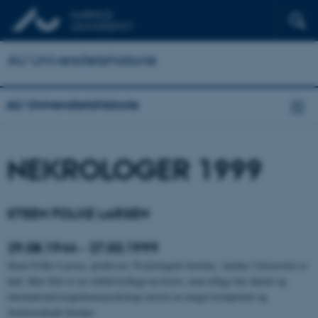
AU Universitetshistorie
AU Universitetshistorie
NEKROLOGER 1999
STEEN FOLKE LARSEN
29.08.1944 - 27.03.1999
Steen Folke Larsen, professor, Psykologisk Institut, Aarhus Universitet er
død. Ikke blot er en vellidt kollega nu borte; men tillige har dansk og
international kognitionspsykologi mistet en meget kompetent og
fremtrædende forsker.