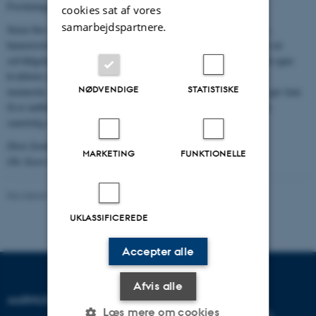
Forskningsråd.
cookies sat af vores
samarbejdspartnere.
Steen blev af kolleger oplevet som et engageret menneske, seriøs,
humoristisk, og der stod stor respekt om hans person. Han havde en
selvfølgelig beskedenhed, og fandt det aldrig nødvendigt at hævde egne
kvaliteter på bekostning af andre. Steen var også et meget privat
NØDVENDIGE
STATISTISKE
menneske. Arbejde og privatliv blev holdt skarpt adskilt, og han gav kun
få et indblik i sit liv uden for Instituttets verden. Steens død er en
smertelig overraskelse, et stort tab for alle, der kendte ham.
Dion Sommer, Institutleder
MARKETING
FUNKTIONELLE
Ole Steen Kristensen, Studieleder
Revideret 24.11.2022
-
Hans Buhl
UKLASSIFICEREDE
Accepter alle
Afvis alle
AARHUS UNIVERSITET
Læs mere om cookies