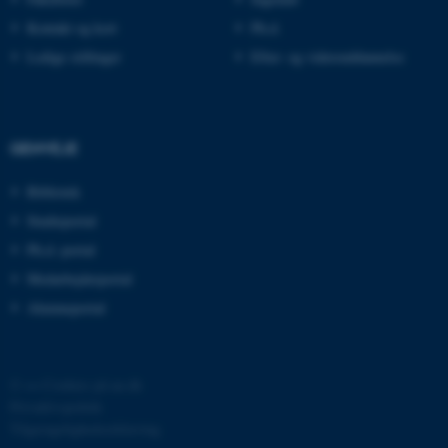
be_typo_user
TYPO3 Association
.au.dk
Kontakt og kort
Ph.d.
Ledige stillinger
Efter- og videreuddannelse
fe_typo_user
Typo3 Association
.au.dk
GENVEJE
Bibliotek
Studieportal
Ph.d.-portal
Medarbejderportal
Alumneportal
ASP.NET_SessionId
©
—
Cookies på au.dk
Microsoft Corporation
.au.dk
Privatlivspolitik
Tilgængelighedserklæring