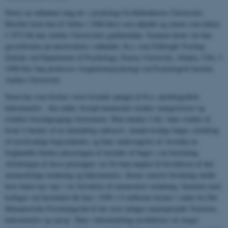
Steen var uddannet mag.art. i psykologi fra Københavns Universitet.
Herefter kom han til Århus i 1968 først som adjunkt og senere som lektor.
I 1972 fik han Aarhus Universitets guldmedalje. Gennem årene var han
gæsteforsker på universiteter i udlandet, bl.a. som Fulbright Visiting
Scholar ved Department of Psychology, Emory University, Atlanta, USA. I
1998 blev han professor i kognitionspsykologi ved Psykologisk Institut,
Aarhus Universitet.
Steen har som forsker været levende optaget af bl.a. autobiografisk
hukommelse - den måde, hvorpå mennesker tænker, kategoriserer og
erindrer hverdagsagtige fænomener. Man mindes f.eks. hans studier af,
hvad vi husker af en almindelig radioavis, mindeværdige bøger, erindring
af usædvanlige begivenheder, og hans undersøgelse af, hvordan en
boghandler husker placeringen af tusinder af bøger i sin forretning.
Afsløringen af disse principper var for ham nøglen til forståelsen af den
menneskelige tænkning og hukommelse. Steens seneste forskning skulle
have banet nye veje i vor forståelse af menneskets tænkning: Sammen med
kolleger ved Instituttet fik han i 1998 1.9 millioner kroner i støtte fra Det
Humanistiske Forskningsråd til det stort anlagte rammeprojekt 'Emotion,
hukommelse og sprog'. Hans videnskabelige produktion var meget