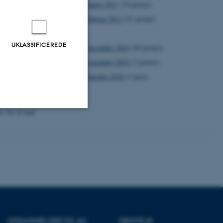
marts 2011
(19 poster)
går ind til.
februar 2011
(51 poster)
b, 2.
2010
UKLASSIFICEREDE
december 2010
(26 poster)
30 timer i ugen.
november 2010
(3 poster)
t vi ikke er lige
oktober 2010
(1 post)
deres store
ger, når der er
l, for at man
Uklassificerede
ere nogle
rer uden disse
UDDANNELSER PÅ AU
GENVEJE