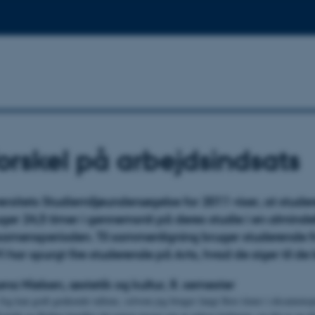
forskel på arbejdsindsats
rsitets Studiemiljøundersøgelse for 2011 viser, at stud
ger 24,5 timer i gennemsnit på deres studie i en alminde
samensperioden. Til sammenligning bruger studerende f
Vi har spurgt fire studerende på Arts, hvad de siger til de 
ena Nielsen, æstetik og kultur, 8. semester
Jeg kan godt genkende tallene, selvom jeg bruger langt flere timer i eksamens