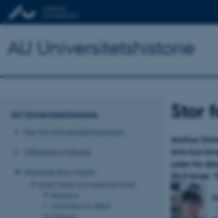
AU Universitetshistorie
Stor 
AU Universitetshistorie
Nyt fra Universitetshistorien
Aarhus Unive
Arts kun bru
Månedens billede
uden for ek
Historisk showroom
36,5 timer. 
Aviser, blade og magasiner fra AU
AUgustus
L
information & debat
– 
Campus