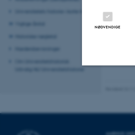
fl
Universitetets historie i korte træk
Vigtige årstal
NØDVENDIGE
Historiske nøgletal
Hædersbevisninger
Om Universitetshistorisk
Udvalg/AU Universitetshistorie
Nødvendige
Revideret 24.11
Nødvendige cooki
grundlæggende fu
cookies.
AARHUS UNI