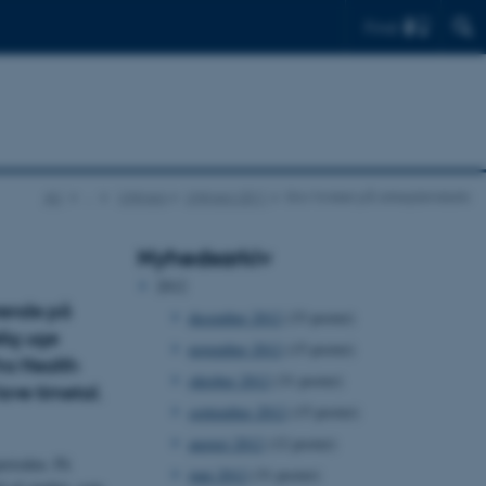
Find
AU
…
UNIvers
UNIvers 2011
Stor forskel på arbejdsindsats
Nyhedsarkiv
2012
erende på
december 2012
(33 poster)
lig uge
november 2012
(15 poster)
ra Health
oktober 2012
(31 poster)
lave timetal.
september 2012
(15 poster)
august 2012
(12 poster)
perioden. På
juni 2012
(31 poster)