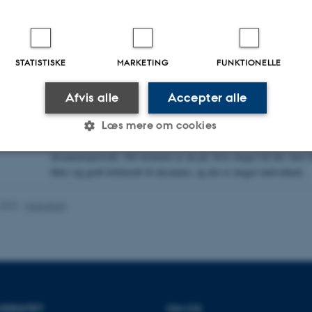
ere timer, men man ved jo, inden man starter, at det er meget et selvstudie, man 
Sanne Hansen og Rikke Bach, religionsvidenska
semester
STATISTISKE
MARKETING
FUNKTIONELLE
– Timetallet passer meget godt, selvom det nok mere er omkring 
Der er nogle af fagene, der tager meget tid. Det er da meget rart, a
Afvis alle
Accepter alle
så pressede, som de for eksempel er på medicin, når de går op til 
Læs mere om cookies
anatomi-eksamen.
Men spørgsmålet er, om det ikke er det samme timetal, vi alle bru
eksamensperiode. Det kommer jo an på, hvor meget tid der skal ti
føler sig godt forberedt til eksamen, og det er meget individuelt.
Statistiske
Marketing
Funktionelle
.2022
-
Hans Buhl
es hjælper med at gøre hjemmesiden brugbar ved at aktiv
nktioner som navigation mm. Hjemmesiden kan ikke funge
VERSITET
OM OS