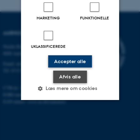
MARKETING
FUNKTIONELLE
AARHUS UNIVERSITET
Nordre Ringgade 1
UKLASSIFICEREDE
8000 Aarhus
Accepter alle
Email: au@au.dk
Tlf: 8715 0000
Afvis alle
CVR-nr: 31119103
Læs mere om cookies
EORI-nummer: DK-31119103
EAN-numre:
www.au.dk/eannumre
Nødvendige
Statistiske
Marketing
Funktionelle
Uklassificerede