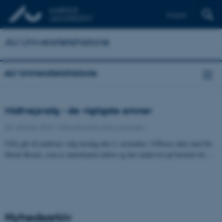
English
AU Universitetshistorie
AU Universitetshistorie
Midtvejsvalg - de vigtigste emner
30. oktober 2010
-
Internationale radio podcasts
USA går til midtvejs-valg tirsdag den 2. november. UNIvers taler med Dr.
Derek Beach, som er amerikansk lektor og har undervist på Institut for…
Nyhedsarkiv