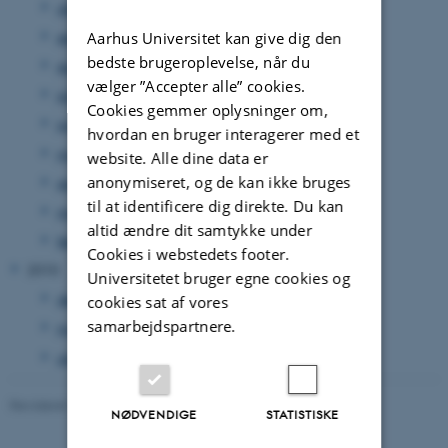
oktober 2011
(17 poster)
september 2011
(32 poster)
Aarhus Universitet kan give dig den
bedste brugeroplevelse, når du
august 2011
(23 poster)
vælger ”Accepter alle” cookies.
juli 2011
(1 post)
Cookies gemmer oplysninger om,
juni 2011
(44 poster)
hvordan en bruger interagerer med et
maj 2011
(37 poster)
website. Alle dine data er
anonymiseret, og de kan ikke bruges
april 2011
(25 poster)
til at identificere dig direkte. Du kan
marts 2011
(19 poster)
altid ændre dit samtykke under
februar 2011
(51 poster)
Cookies i webstedets footer.
2010
Universitetet bruger egne cookies og
december 2010
(26 poster)
cookies sat af vores
samarbejdspartnere.
november 2010
(3 poster)
oktober 2010
(1 post)
Revideret 24.11.2022
-
UNIvers
NØDVENDIGE
STATISTISKE