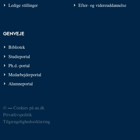
Ledige stillinger
Efter- og videreuddannelse
GENVEJE
Bibliotek
Studieportal
Ph.d.-portal
Medarbejderportal
Alumneportal
©
—
Cookies på au.dk
Privatlivspolitik
Tilgængelighedserklæring