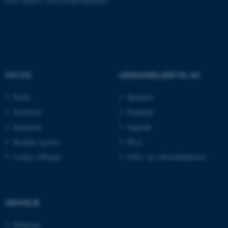
ASP.NET_SessionId
Microsoft Corporation
.au.dk
OM OS
UDDANNELSER PÅ AU
JSESSIONID
Oracle Corporation
.au.dk
Profil
Bachelor
Institutter
Kandidat
Fakulteter
Ingeniør
ARRAffinity
Microsoft Corporation
Kontakt og kort
Ph.d.
.mitstudie.au.dk
Ledige stillinger
Efter- og videreuddannelse
esctx
Microsoft Corporation
GENVEJE
.login.microsoftonline.com
Bibliotek
fpc
Microsoft Corporation