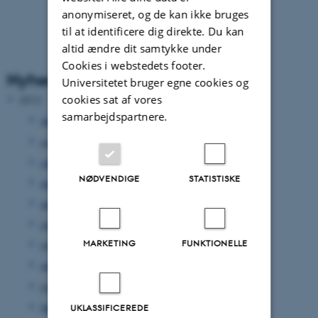
anonymiseret, og de kan ikke bruges
til at identificere dig direkte. Du kan
altid ændre dit samtykke under
Cookies i webstedets footer.
Nyhedsarkiv
Universitetet bruger egne cookies og
cookies sat af vores
2012
samarbejdspartnere.
december 2012
(33 poster)
november 2012
(15 poster)
oktober 2012
(31 poster)
NØDVENDIGE
STATISTISKE
september 2012
(15 poster)
august 2012
(12 poster)
juni 2012
(31 poster)
MARKETING
FUNKTIONELLE
maj 2012
(17 poster)
april 2012
(27 poster)
marts 2012
(17 poster)
februar 2012
(14 poster)
UKLASSIFICEREDE