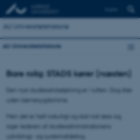
English
AU Universitetshistorie
AU Universitetshistorie
Bare rolig: STADS kører (næsten)
Den nye studieselvbetjening er i luften. Dog ikke
uden børnesygdomme.
Men det er helt naturligt og skal nok løse sig,
siger lederen af studieadministrationens
udviklings- og systemafdeling.