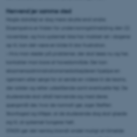
Henvend jer samme sted
Nogle datafejl er dog mere akutte end andre.
Eksempelvis er fristen for undervisningstilmelding den 22.
november, og hvis systemet ikke har makket ret i dagene
op til, kan det være en kilde til stor frustration.
– Hvis man støder på problemer, der skal løses nu og her,
kontakter man bare sit hovedområde. Der kan
eksamensadministrationsmedarbejderen hjælpe en
igennem eller sørge for at sende en videre til de teams,
der sidder og retter udestående samt eventuelle fejl. De
studerende skal altså henvende sig med deres
spørgsmål der, hvor de normalt gør, siger Steffen
Skovfoged og tilføjer, at de studerende dog skal glæde
sig til, at systemet fungerer helt.
STADS gør det nemlig blandt andet muligt at tilmelde