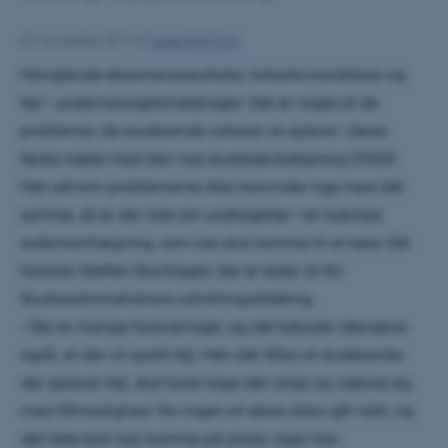
22. november 2011
af
Lasse Emil Frost
Manglende eksamensresultater, forkerte karakterer og
fejl i undervisningstilmeldingen. Det er nogle af de
problemer, de studerende risikerer at opleve i deres
første møde med den nye studieselvbetjening STADS.
Men selvom problemerne ikke forsvinder lige med det
samme, så er der tale om undtagelser i en kæmpe
systemomlægning, som nok skal komme til at køre. Det
forsikrer Steffen Skovfoged, der er leder af AU
Studieadministrations udviklingsafdeling.
– Der er mange forandringer, og det betyder desværre
også, at der vil opstå fejl. Men det fåtal af studerende,
der oplever fejl, skal bare tage det roligt og væbne sig
med tålmodighed. For ingen af deres data går tabt, og
det hele skal nok komme på plads, siger han.