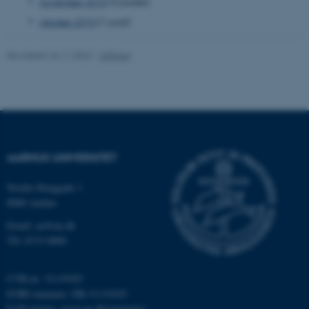
november 2010
(3 poster)
fungerer uden disse cookies.
oktober 2010
(1 post)
Revideret 24.11.2022
-
UNIvers
Navn
Udbyder / Domæne
be_typo_user
TYPO3 Association
.au.dk
AARHUS UNIVERSITET
fe_typo_user
Typo3 Association
.au.dk
Nordre Ringgade 1
8000 Aarhus
Email: au@au.dk
Tlf: 8715 0000
CVR-nr: 31119103
EORI-nummer: DK-31119103
EAN-numre:
www.au.dk/eannumre