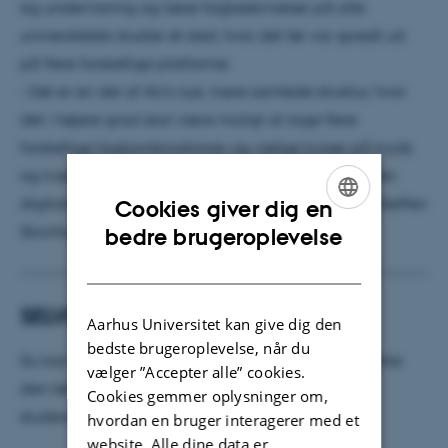
sig undervisning og læse fagbeskrivelser på alle
universitetets studier ét sted, hvor det før var spredt ud
på flere forskellige platforme.
– Det er en del af AU’s nye, mere samlede struktur, hvor
det i højere grad skal være muligt at tage flere
forskellige fagkombinationer og vælge kurser på kryds
og tværs. Derudover gør det hele overgangen til den
digitale eksamensafvikling noget nemmere, siger Steffen
Cookies giver dig en
ENGLISH
Skovfoged.
bedre brugeroplevelse
DANISH
SELVBETJENING
Aarhus Universitet kan give dig den
bedste brugeroplevelse, når du
Du kan få en video-introduktion til STADS og kontakte
vælger ”Accepter alle” cookies.
den tekniske support på:
Cookies gemmer oplysninger om,
studerende.au.dk/selvbetjening/vejledning
hvordan en bruger interagerer med et
website. Alle dine data er