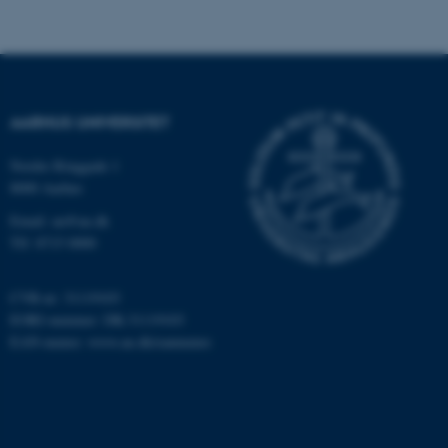
ASP.NET_SessionId
Microsoft Corporation
.au.dk
JSESSIONID
AARHUS UNIVERSITET
Oracle Corporation
.au.dk
Nordre Ringgade 1
8000 Aarhus
ARRAffinity
Email: au@au.dk
Microsoft Corporation
.mitstudie.au.dk
Tlf: 8715 0000
CVR-nr: 31119103
EORI-nummer: DK-31119103
esctx
Microsoft Corporation
EAN-numre:
www.au.dk/eannumre
.login.microsoftonline.com
fpc
Microsoft Corporation
login.microsoftonline.com
__cf_bm
Cloudflare Inc.