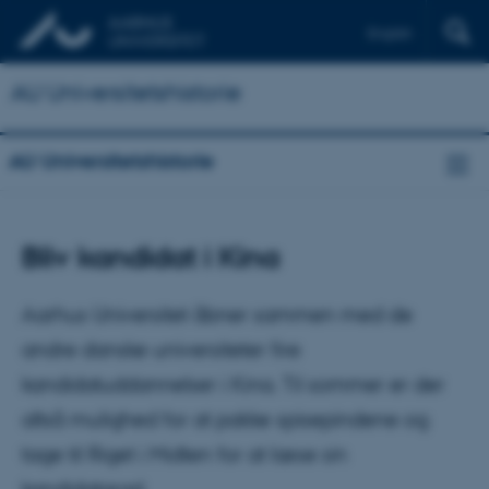
English
AU Universitetshistorie
AU Universitetshistorie
Bliv kandidat i Kina
Aarhus Universitet åbner sammen med de
andre danske universiteter fire
kandidatuddannelser i Kina. Til sommer er der
altså mulighed for at pakke spisepindene og
tage til Riget i Midten for at læse sin