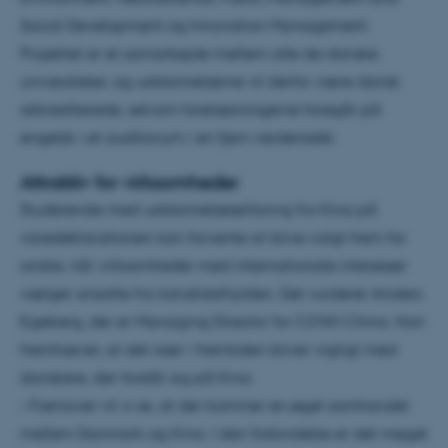
Social Development og Innovation Management.
Projektet er et samarbejde mellem alle de danske
universiteter, og uddannelserne vil derfor være dansk
akkrediterede, selvom forelæsningerne foregår på
engelsk i et auditorium i en fjern verdensdel.
Attraktiv for virksomheder
Studerende med uddannelseserfaring fra Kina på
varedeklarationen kan forvente at blive valgt frem for
andre, når virksomheder med internationale interesser
vælger ansatte fra kandidathylden. Det vurderer Anders
Egeberg, der er Managing Director for COWI China. Han
fremhæver, at det især i fremtiden bliver vigtigt med
danskere, der forstår sig på Kina.
– Fremover vil vi se, at der kommer en øget samhandel
mellem Danmark og Kina. I den forbindelse er det meget