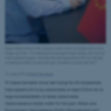
Ifølge Mikkel Kring er det vigtigt at være i Kina i et stykke tid for at få
noget ud af det. – For eksempel er sproget meget vigtigt, når man har
med kinesere at gøre, men det kan ikke læres på et halvt år. Det gør
en kæmpe forskel, at man kan sige ”Goddag, hvordan går det?”
14. marts 2012
af
Peter Nicolaisen
Til næste semester bliver det muligt for AU-studerende
med appetit på ris og uddannelse at rejse til Kina for at
tage kandidatdelen af deres uddannelse.
Uddannelserne falder inden for fire spor: Water and
Environment, Neuroscience, Public Management and