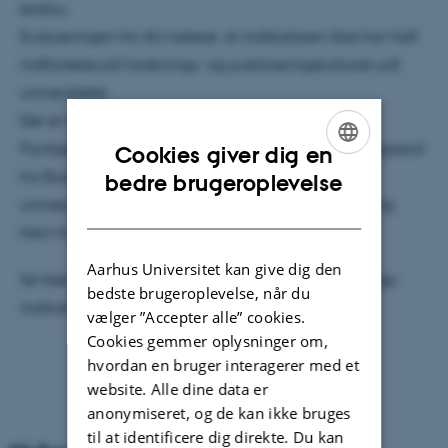
endnu.
Evalueringen fra AU noterer, at indikatoren ikke har haft
indflydelse på forsknings- og publiceringskulturen på
universitetet.
Det er rektor Lauritz B. Holm-Nielsen, dekan Allan
Flyvbjerg fra Health og prodekan Per Baltzer Overgaard
Cookies giver dig en
ENGLISH
fra Business and Social Sciences, der har leveret
bedre brugeroplevelse
universitetets bidrag til evalueringen, som er i høring
DANISH
frem til midten af juli.
Aarhus Universitet kan give dig den
Se hele vurderingen af den bibliometriske forsknings-
bedste brugeroplevelse, når du
indikator på
au.dk/univers
vælger ”Accepter alle” cookies.
Cookies gemmer oplysninger om,
hvordan en bruger interagerer med et
website. Alle dine data er
anonymiseret, og de kan ikke bruges
til at identificere dig direkte. Du kan