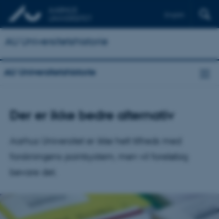
English
AU Universitetshistorie
AU Universitetshistorie
Der er ikke bedre alternativ
Aarhus Universitet er ikke helt tilfreds med
forskningens pointsystem, men vil foreløbig
bevare det.