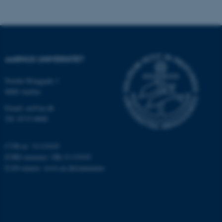
Navn
Udbyder / Domæne
be_typo_user
TYPO3 Association
.au.dk
AARHUS UNIVERSITET
Nordre Ringgade 1
fe_typo_user
Typo3 Association
8000 Aarhus
.au.dk
Email: au@au.dk
Tlf: 8715 0000
CVR-nr: 31119103
EORI-nummer: DK-31119103
EAN-numre:
www.au.dk/eannumre