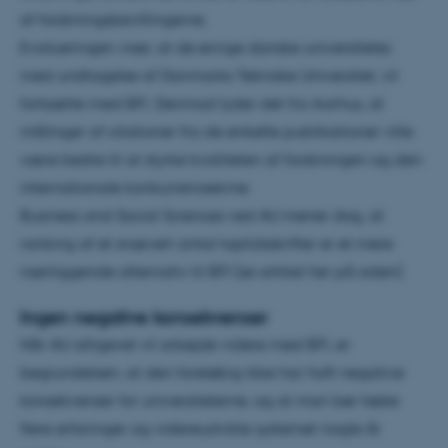
af forskningsbevillingerne.
Evalueringen viser, at de øvrige danske universiteter,
med undtagelse af Danmarks Tekniske Universitet, vil
fortsætte med BFI. Derimod lyder det fra Aarhus, at
målinger af citationer fra de enkelte publikationer ville
være bedre til at styrke kvaliteten af forskningen og den
internationale konkurrenceevne.
Business and Social Sciences ved AU mener dog, at
ranking af et snævert antal toptidsskrifter er et mere
nærliggende alternativ til BFI (se artikel her på siden).
Ingen negative konsekvenser
Når AU alligevel vil arbejde videre med BFI, er
begrundelsen, at den foreløbig ikke har haft negative
konsekvenser for universiteterne, og at man bør høste
flere erfaringer og videreudvikle systemet nogle år