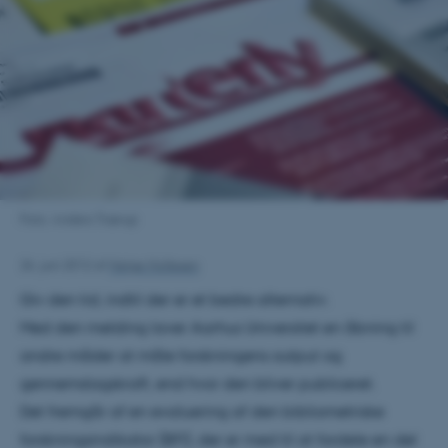
Foto: Anders Trærup
26. juni 2012
af
Helge Hollesen
Giv den tid, indtil der er et bedre alternativ.
Med den melding laver Aarhus Universitet en åbning til
andre måder at måle forskningens output og
gennemslagskraft, end hvor den bliver publiceret.
Det fremgår af en evaluering af den bibliometriske
forskningsindikator (BFI), der er med til at fordele en del