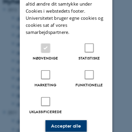
Nyhedsarkiv
altid ændre dit samtykke under
2012
Cookies i webstedets footer.
Universitetet bruger egne cookies og
december 2012
(33 poster)
cookies sat af vores
november 2012
(15 poster)
samarbejdspartnere.
oktober 2012
(31 poster)
september 2012
(15 poster)
august 2012
(12 poster)
NØDVENDIGE
STATISTISKE
juni 2012
(31 poster)
maj 2012
(17 poster)
april 2012
(27 poster)
MARKETING
FUNKTIONELLE
marts 2012
(17 poster)
februar 2012
(14 poster)
januar 2012
(17 poster)
UKLASSIFICEREDE
2011
december 2011
(35 poster)
Accepter alle
november 2011
(39 poster)