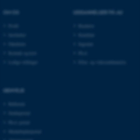
ASP.NET_SessionId
Microsoft Corporation
.au.dk
OM OS
UDDANNELSER PÅ AU
Profil
Bachelor
Institutter
Kandidat
JSESSIONID
Oracle Corporation
.au.dk
Fakulteter
Ingeniør
Kontakt og kort
Ph.d.
Ledige stillinger
Efter- og videreuddannelse
AWSALBTGCORS
Amazon Web Services, Inc.
airtable.com
GENVEJE
CFTOKEN
Adobe Inc.
Bibliotek
eddiprod.au.dk
Studieportal
Ph.d.-portal
Medarbejderportal