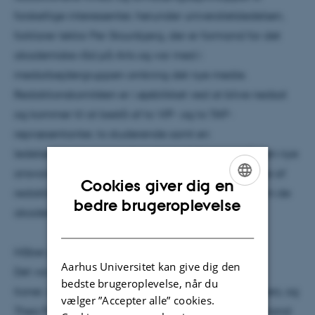
forskellige interessenter, herunder universitetsledelsen,
forklarer lektor Per Stounbjerg, der er formand for det
akademiske råd på Arts og var med i
medarbejdergruppen omkring det nye medie.
Redaktionskomitéen er i øjeblikket ved at blive nedsat
og kommer til at bestå af to VIP- og to TAP-
repræsentanter, to studerende samt en
ledelsesrepræsentant. Herudover deltager også den nye
ansvarshavende redaktør for avisen. Medlemmerne af
Cookies giver dig en
redaktionskomitéen indstilles blandt andet gennem de
ENGLISH
bedre brugeroplevelse
akademiske råd.
DANISH
Håber på at samle alle
Aarhus Universitet kan give dig den
Det var tre studenterorganisa-
bedste brugeroplevelse, når du
tioner, der i foråret foreslog en omlægning af UNIvers, og
vælger ”Accepter alle” cookies.
Thea Puggaard Frederiksen, der dengang var formand