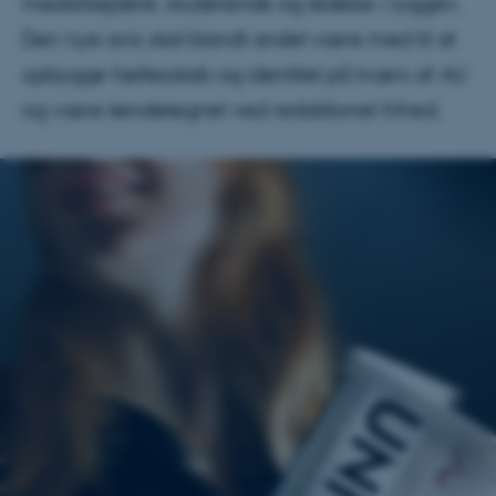
medarbejdere, studerende og ledelse i ryggen.
Den nye avis skal blandt andet være med til at
opbygge fællesskab og identitet på tværs af AU
og være kendetegnet ved redaktionel frihed.