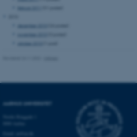
februar 2011
(51 poster)
2010
december 2010
(26 poster)
november 2010
(3 poster)
ASP.NET_SessionId
Microsoft Corporation
.au.dk
oktober 2010
(1 post)
Revideret 24.11.2022
-
UNIvers
JSESSIONID
Oracle Corporation
.au.dk
ARRAffinity
Microsoft Corporation
AARHUS UNIVERSITET
.mitstudie.au.dk
Nordre Ringgade 1
8000 Aarhus
Email: au@au.dk
esctx
Microsoft Corporation