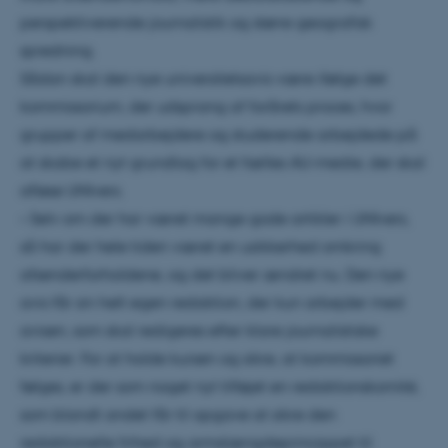
perspektiverende journalistik og større geografisk
spredning.
Sådan skal den nye universitetsavis være ifølge det
kommissorium, der udsprang af forårets proces, hvor
grupper af medarbejdere og studerende arbejdede på
at skabe et nyt grundlag for et fælles AU-medie, der skal
afløse UNIvers.
– Selv om der har været mange gode artikler i UNIvers,
så har der hele tiden været en usikkerhed omkring
afsenderforholdene, og det bliver ændret nu. Den nye
avis får sin helt egen redaktion, der kun arbejder med
avisen, som skal redigeres efter klare journalistiske
kriterier. For at holde kursen og sikre, at kommissoriet
følges, er der som noget nyt tilføjet en redaktionskomité,
som blandt andet får til opgave at sikre den
redaktionelle frihed og armslængdeprincippet til