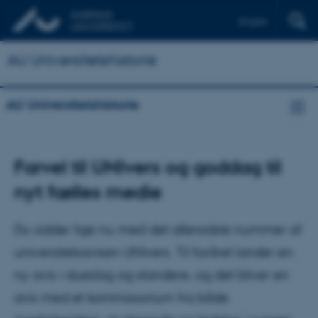
English
AU Universitetshistorie
AU Universitetshistorie
Farvel til UNIvers og goddag til
nyt fælles medie
Du sidder lige nu med det allersidste nummer af
universitetsavisen UNIvers. Til foråret lander en
ny avis i dueslag og standere, og det bliver en
avis med et kommissorium fra både