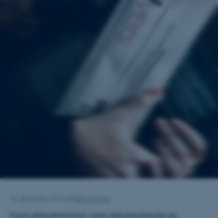
18. december 2012
af
Bjørg Tulinius
Klare afsenderforhold, mere debatskabende og