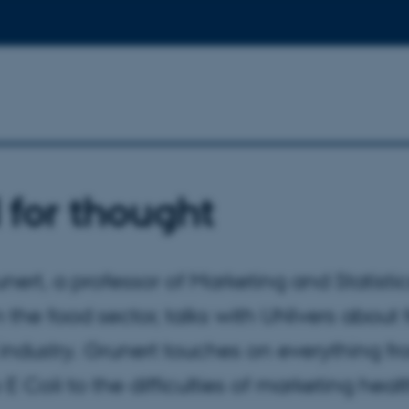
 for thought
nert, a professor of Marketing and Statisti
 the food sector, talks with UNIvers about
 industry. Grunert touches on everything f
E Coli to the difficulties of marketing heal