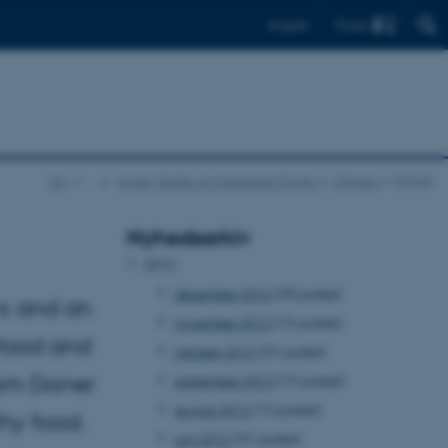
Find
English
AU
…
Aviser, blade og magasiner fra AU
UNIvers
Nyhed
Nyhedsarkiv
2012
december 2012
(33 poster)
cs and an
november 2012
(15 poster)
 food and
oktober 2012
(31 poster)
rom Doner
september 2012
(15 poster)
august 2012
(12 poster)
thy food.
juni 2012
(31 poster)