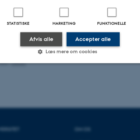
STATISTISKE
MARKETING
FUNKTIONELLE
Afvis alle
Accepter alle
Læs mere om cookies
.2022
-
UNIvers
Statistiske
Marketing
Funktionelle
es hjælper med at gøre hjemmesiden brugbar ved at aktiv
nktioner som navigation mm. Hjemmesiden kan ikke funge
VERSITET
OM OS