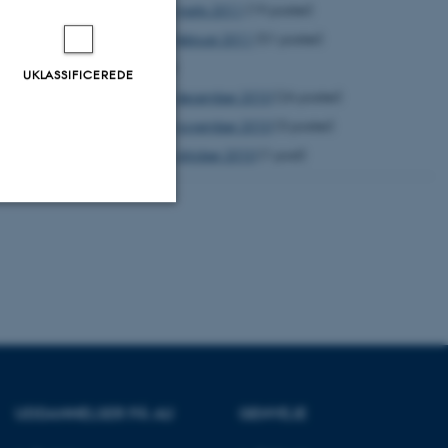
marts 2011
(19 poster)
februar 2011
(51 poster)
2010
UKLASSIFICEREDE
december 2010
(26 poster)
november 2010
(3 poster)
oktober 2010
(1 post)
Uklassificerede
ere nogle
rer uden disse
UDDANNELSER PÅ AU
GENVEJE