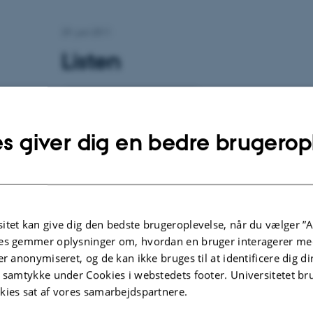
29. juni 2011
Listen
Categories:
International podcasts
s giver dig en bedre brugerop
Date:
29-06-2010
Download:
Download
itet kan give dig den bedste brugeroplevelse, når du vælger ”A
es gemmer oplysninger om, hvordan en bruger interagerer med
er anonymiseret, og de kan ikke bruges til at identificere dig d
Duration:
21:15 m
t samtykke under Cookies i webstedets footer. Universitetet br
kies sat af vores samarbejdspartnere.