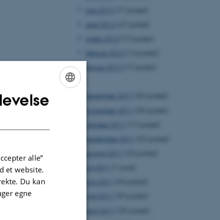
maj 2012
(17 poster)
april 2012
(27 poster)
marts 2012
(17 poster)
februar 2012
(14 poster)
januar 2012
(17 poster)
2011
levelse
december 2011
(35 poster)
ENGLISH
november 2011
(39 poster)
DANISH
oktober 2011
(17 poster)
september 2011
(32 poster)
august 2011
(23 poster)
ccepter alle”
juli 2011
(1 post)
 et website.
irekte. Du kan
juni 2011
(44 poster)
uger egne
maj 2011
(37 poster)
april 2011
(25 poster)