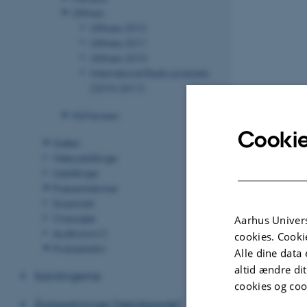
UNIvers
UNIvers 2012
UNIvers 2011
UNIvers 2010
International Radio podcasts
(2010-2011)
HUMavisen
Cookie
Galleri
Webudstillinger
Udstillinger
Præsentationer
Scriptoriet
Oversigter
Aarhus Univers
Auditorium C
cookies. Cooki
Podcastarkiv
Alle dine data 
altid ændre di
Samlingerne
cookies og coo
Årsberetninger (detaljerede)