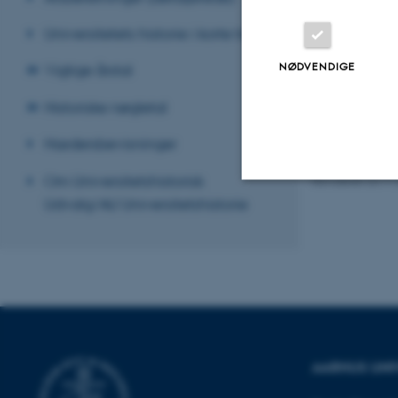
Universitetets historie i korte træk
NØDVENDIGE
Vigtige årstal
Historiske nøgletal
Hædersbevisninger
Om Universitetshistorisk
Revideret 24.11
Udvalg/AU Universitetshistorie
Nødvendige
Nødvendige cooki
grundlæggende fu
cookies.
AARHUS UNI