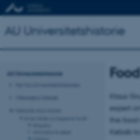
AU Universitetshistorie
Food
AU Universitetshistorie
Nyt fra Universitetshistorien
Klaus Gru
Månedens billede
expert on
Historisk showroom
the food
Aviser, blade og magasiner fra AU
AUgustus
Kebab to 
information & debat
Campus