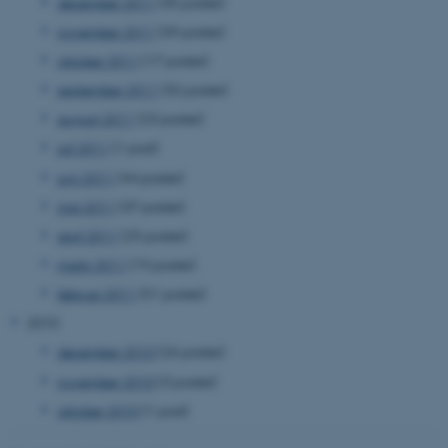
december 2011
(35 poster)
november 2011
(39 poster)
oktober 2011
(17 poster)
Navn
Udbyder / Domæne
september 2011
(32 poster)
be_typo_user
TYPO3 Association
.au.dk
august 2011
(23 poster)
juli 2011
(1 post)
juni 2011
(44 poster)
fe_typo_user
Typo3 Association
maj 2011
(37 poster)
.au.dk
april 2011
(25 poster)
marts 2011
(19 poster)
februar 2011
(51 poster)
2010
december 2010
(26 poster)
november 2010
(3 poster)
oktober 2010
(1 post)