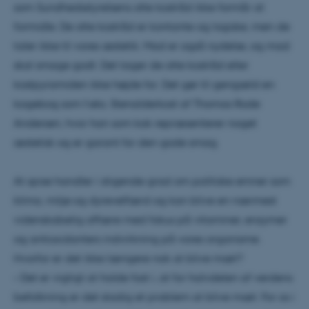
som Sundhedsstyrelsens otte kostråd ikke formår at
formidle. De otte kostråd er kontante og logiske, men de
taler ikke til vores æstetik. Mad er også nydelse, og mad
skal smage godt. Det tager de otte kostråd eller
kostpyramiden ikke højde for. Det gør til gengæld en
kogebog som f.eks. Stenalderkost af Thomas Rode
Andersen, hvor han som kok repræsenterer noget
æstetisk og er garant for den gode smag.
At spise handler i stigende grad om politiske emner som
klima, miljø og dyrevelfærd og kan blive en nærmest
videnskabelig affære med fokus på vitaminer, enzymer
og antioxidanters indvirkning på vores organisme.
Hvorfor er det ikke længere nok at blive mæt?
– Det er vigtigt at holde fast i, at for halvdelen af verdens
befolkning er det stadig et problem at blive mæt. For os i