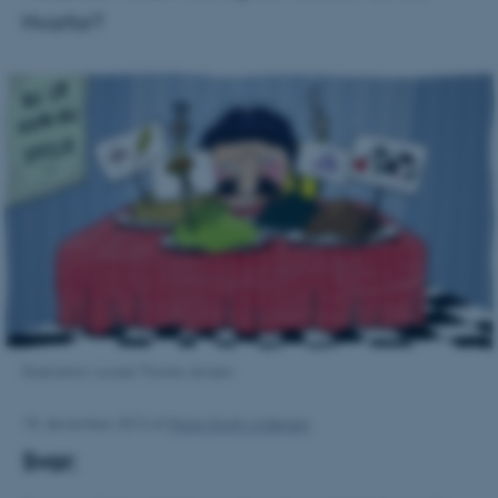
Hvorfor?
Illustration: Louise Thrane Jensen
18. december 2012
af
Marie Groth Andersen
Svar: