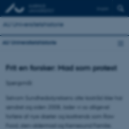
English
AU Universitetshistorie
AU Universitetshistorie
Frit en forsker: Mad som protest
Spørgsmål:
Selvom Sundhedsstyrelsens otte kostråd ikke har
ændret sig siden 2008, lader vi os alligevel
forføre af nye diæter og kosttrends som Raw
Food, sten-aldermad og Kernesund Familie.