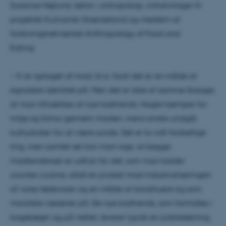
Susanne Højlund, lektor i antropologi, initiativtager til
projektet Kulinarisk Grænseland og medlem af
forskningsnetværket Anthropology of Food and
Eating:
– Vi er optaget af mad, bl.a. fordi det er en måde at
signalere identitet på. Men det er ikke af samme årsager,
at man tiltrækkes af nye kosttrends. Nogle kæmper for
miljø og klima gennem maden, mens andre undgår
kulhydrater for at være sunde. Det er to vidt forskellige
ting, men samlet set kan man sige, at begge
madtendenser er udtryk for det, som man kalder
counter-cuisine, altså en protest mod industrialiseringen
af vores fødevarer og en måde at konstituere sig som
moralske væsener på. De nye kosttrends, som formidles i
kogebøger og på nettet, leverer typisk en pakkeløsning,