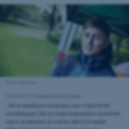
Photo: Jesper Rais
28. august 2012
af
Kristian Serge Skov-Larsen
– Det er egentlig en kampagne, som vi helst så helt
overflødiggjort. Men for nogle studerende er situationen
lige nu så desperat, at vi bliver nødt til at hjælpe.