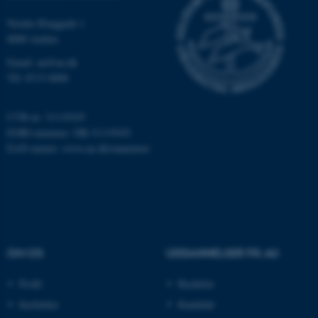
Nordre Ringgade 1
8000 Aarhus
Email: au@au.dk
Tlf: 8715 0000
CVR-nr: 31119103
ASP.NET_SessionId
Microsoft Corporation
.au.dk
EORI-nummer: DK-31119103
EAN-numre:
www.au.dk/eannumre
JSESSIONID
Oracle Corporation
.au.dk
OM OS
UDDANNELSER PÅ AU
ARRAffinity
Microsoft Corporation
.mitstudie.au.dk
Profil
Bachelor
Institutter
Kandidat