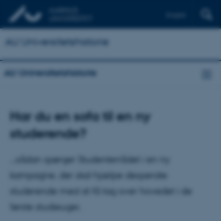
English
AU Universitetshistorie
AU Universitetshistorie
Har du en sofa til en ny
studerende?
...sådan spørger Studenterrådet i en ny
kampagne, der skal hjælpe desperate
studerende med at få tag over hovedet i de
første studieuger.