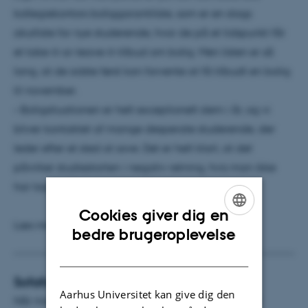
kollegiekontors boliggarantiliste, som er en slags
akutliste for nye studerende, hvor de på et tidspunkt får
et take-it-or-leave-it-tilbud om bolig. Men listen er så
lang, at de sidste først kan forvente at få tilbudt en bolig
til november.
– Boligsituationen er helt exceptionelt slem i år, og vi
bliver kontaktet af mange desperate studerende, der
leder efter et sted at sove. Det er helt klart, at det
påvirker studiestarten i negativ retning, hvis man ikke
har tag over hovedet, siger Bo Tranberg.
Cookies giver dig en
Læs mere på
sr.au.dk/sofa
ENGLISH
bedre brugeroplevelse
DANISH
Sofaformidling
Aarhus Universitet kan give dig den
Når man udlåner sofaen, har man mulighed for at