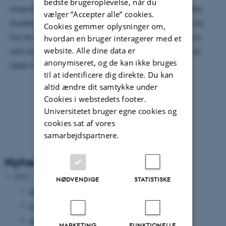
bedste brugeroplevelse, når du
angive, om man ønsker en kvindelig eller en mandlig
vælger ”Accepter alle” cookies.
studerende, og hvor længe sofaen er ledig. Så hvis du
Cookies gemmer oplysninger om,
har en sofa eller et værelse i Aarhus eller København,
hvordan en bruger interagerer med et
website. Alle dine data er
som du gerne vil låne ud til en ny studerende, kan du
anonymiseret, og de kan ikke bruges
læse mere på
sr.au.dk/sofa
.
til at identificere dig direkte. Du kan
altid ændre dit samtykke under
Cookies i webstedets footer.
Universitetet bruger egne cookies og
cookies sat af vores
samarbejdspartnere.
Nyhedsarkiv
2012
NØDVENDIGE
STATISTISKE
december 2012
(33 poster)
november 2012
(15 poster)
oktober 2012
(31 poster)
MARKETING
FUNKTIONELLE