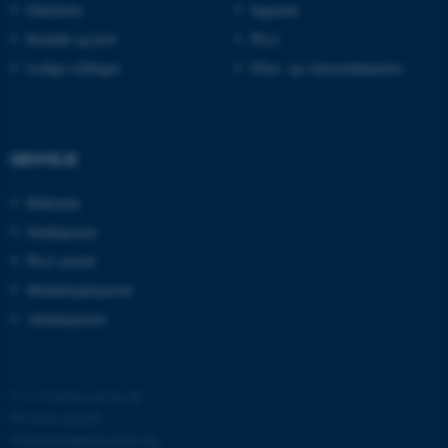
Fakulteter
Ingeniør
Kontakt og kort
Ph.d.
esctx
Microsoft Corporation
.login.microsoftonline.com
Ledige stillinger
Efter- og videreuddannelse
fpc
Microsoft Corporation
login.microsoftonline.com
__cf_bm
Cloudflare Inc.
GENVEJE
.pure.au.dk
Bibliotek
Studieportal
__cf_bm
Cloudflare Inc.
Ph.d.-portal
.linkedin.com
Medarbejderportal
Alumneportal
__cf_bm
Cloudflare Inc.
.twitter.com
©
—
Cookies på au.dk
Privatlivspolitik
Tilgængelighedserklæring