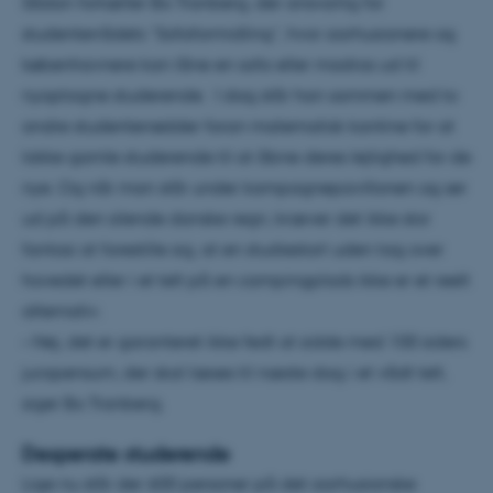
Sådan fortæller Bo Tranberg, der ansvarlig for
studenterrådets ”Sofaformidling”, hvor aarhusianere og
københavnere kan låne en sofa eller madras ud til
nyoptagne studerende. I dag står han sammen med to
andre studenterrødder foran matematisk kantine for at
lokke gamle studerende til at åbne deres lejlighed for de
nye. Og når man står under kampagnepavillonen og ser
ud på den silende danske regn, kræver det ikke stor
fantasi at forestille sig, at en studiestart uden tag over
hovedet eller i et telt på en campingplads ikke er et reelt
alternativ.
– Nej, det er garanteret ikke fedt at sidde med 100 siders
jurapensum, der skal læses til næste dag i et vådt telt,
siger Bo Tranberg.
Desperate studerende
Lige nu står der 600 personer på det aarhusianske