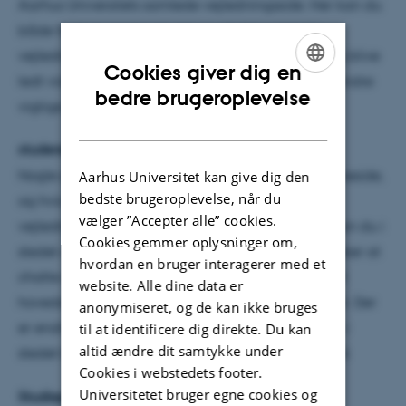
Aarhus Universitets samlede vejledningsside. Her kan du
både finde kontaktoplysninger til den centrale
vejledning, finde svar på alt fra studiekort til SU og blive
Cookies giver dig en
ledt videre til både de lokale studievejledere og andre
ENGLISH
bedre brugeroplevelse
vigtige vejledningsredskaber.
DANISH
studerende.au.dk/chat
Nogle gange er det ikke nok at læse på en hjemmeside,
Aarhus Universitet kan give dig den
bedste brugeroplevelse, når du
og hvis du ikke har tid eller lyst til at komme forbi
vælger ”Accepter alle” cookies.
vejledningen inden for den normale åbningstid, kan du i
Cookies gemmer oplysninger om,
stedet chatte med en vejleder. Alt efter, om du ønsker at
hvordan en bruger interagerer med et
chatte med en central vejleder eller med en fra dit
website. Alle dine data er
hovedområde, har chatten forskellige åbningstider. Der
anonymiseret, og de kan ikke bruges
er endnu ikke chatmulighed på Arts. Her kan man i
til at identificere dig direkte. Du kan
altid ændre dit samtykke under
stedet blandt andet få hjælp på studiemetro.au.dk
Cookies i webstedets footer.
Universitetet bruger egne cookies og
Studieportaler og din lokale vejledning