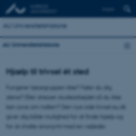
English
AU Universitetshistorie
AU Universitetshistorie
Hjælp til trivsel ét sted
Fungerer læsegruppen ikke? Føler du dig
alene? Eller stresser studiearbejdet så du ikke
kan sove om natten? Den nye side trivsel.au.dk
giver dig både mulighed for at finde hjælp og
for at chatte anonymt med en vejleder.