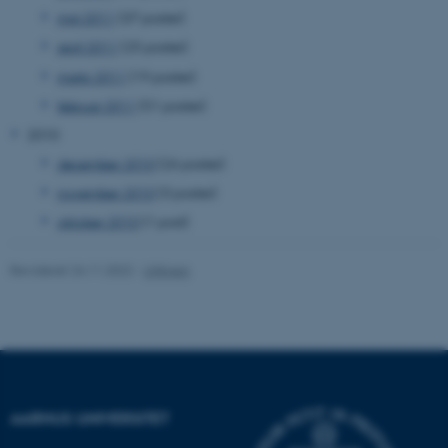
.au.dk
maj 2011
(37 poster)
april 2011
(25 poster)
marts 2011
(19 poster)
fe_typo_user
Typo3 Association
februar 2011
(51 poster)
.au.dk
2010
december 2010
(26 poster)
november 2010
(3 poster)
oktober 2010
(1 post)
Revideret 24.11.2022
-
UNIvers
ASP.NET_SessionId
Microsoft Corporation
.au.dk
AARHUS UNIVERSITET