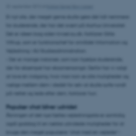
25. september 2012
af
Kristian Serge Skov-Larsen
Et nyt site, der meget gerne skulle gøre det lidt nemmere
for studerende, der har det svært på Aarhus Universitet.
Det er ideen bag siden trivsel.au.dk, forklarer Gitte
Viftrup, som er funktionschef for området Information og
Vejledning i AU Studieadministration.
– Der er mange instanser, som kan hjælpe studerende,
der for eksempel har eksamensangst. Derfor har vi valgt
at lave én indgang, hvor man kan se alle muligheder og
vælge mellem dem i stedet for selv at skulle surfe rundt
på nettet og lede efter dem, forklarer hun.
Populær chat bliver udvidet
Åbningen af det nye fælles vejledningssite er samtidig
også goddag til en række udvidede muligheder for at
bruge den meget populære ”chat med en vejleder”-