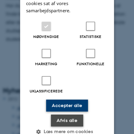
cookies sat af vores
Har du spørgsmål til dit eget studium, og ønsker du at
samarbejdspartnere.
finde kontaktoplysningerne på din studieadministration
eller studievejledning, er der en genvej til alle de lokale
studieportaler og studievejledninger på
NØDVENDIGE
STATISTISKE
studerende.au.dk.
MARKETING
FUNKTIONELLE
Nyhedsarkiv
UKLASSIFICEREDE
2012
Accepter alle
december 2012
(33 poster)
november 2012
(15 poster)
Afvis alle
oktober 2012
(31 poster)
Læs mere om cookies
september 2012
(15 poster)