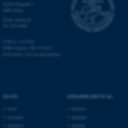
Nordre Ringgade 1
8000 Aarhus
JSESSIONID
Oracle Corporation
.au.dk
Email: au@au.dk
Tlf: 8715 0000
ARRAffinity
Microsoft Corporation
CVR-nr: 31119103
.mitstudie.au.dk
EORI-nummer: DK-31119103
EAN-numre:
www.au.dk/eannumre
esctx
Microsoft Corporation
.login.microsoftonline.com
fpc
Microsoft Corporation
login.microsoftonline.com
OM OS
UDDANNELSER PÅ AU
__cf_bm
Cloudflare Inc.
Profil
Bachelor
.pure.au.dk
Institutter
Kandidat
Fakulteter
Ingeniør