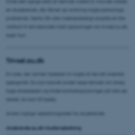
finde det rigtige sted at henvise videre til, hvis der sidder
en studerende, der åbner op omkring nogle personlige
problemer. Derfor får alle videnskabeligt ansatte et lille
visitkort til skrivebordet med oplysninger om trivsel.au.dk,
siger hun.
Trivsel.au.dk
En side, der samler hjælpen til nogle af de lidt sværere
spørgsmål. Du kan blandt andet læse temaet om stress,
tage stresstesten og finde kontaktoplysninger på alle de
steder, du kan få hjælp.
Andre vigtige vejledningssider for studerende:
studerende.au.dk/studievejledning