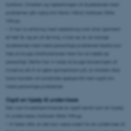
funktion. Chatten og vejledningen af studerende med
problemer går rigtig fint hånd i hånd, forklarer Gitte
Viftrup.
– Vi har nu erfaring med vejledning over chat igennem
et helt år, og en af de ting, vi kan se, er, at mange
studerende med mere personlige problemer bedre kan
lide at bruge chatfunktionen frem for at møde op
personligt. Derfor har vi valgt at bruge lanceringen af
trivsel.au.dk til at gøre opmærksom på, at chatten ikke
bare handler om praktiske spørgsmål men også om
mere personlige problemer.
Også en hjælp til undervisere
Den nye trivselshjemmeside er også tænkt som en hjælp
til undervisere, forklarer Gitte Viftrup.
– Vi hører ofte, at det kan være svært for en underviser at