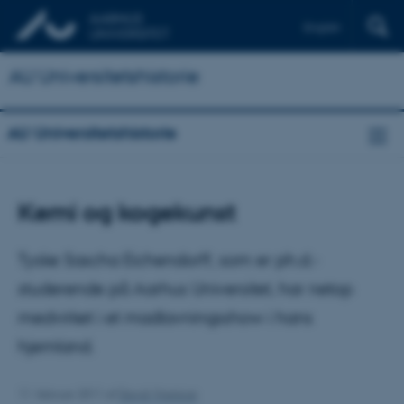
English
AU Universitetshistorie
AU Universitetshistorie
Kemi og kogekunst
Tyske Sascha Eichendorff, som er ph.d.-
studerende på Aarhus Universitet, har netop
medvirket i et madlavningsshow i hans
hjemland.
11. februar 2011
af
David Vranicar