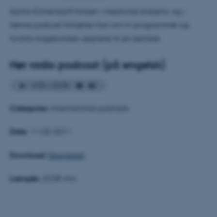
Sacha Eichendorff forsker i medicinsk biokemi, og i
denne podcast fortæller han om tv-programmet og
hvorfor kogekunsten applerer til en kemiker.
Hør radio podcast (på engelsk)
Categories:
International podcasts
Date:
11-02-2011
Download:
Download
Længde:
23.08 min.