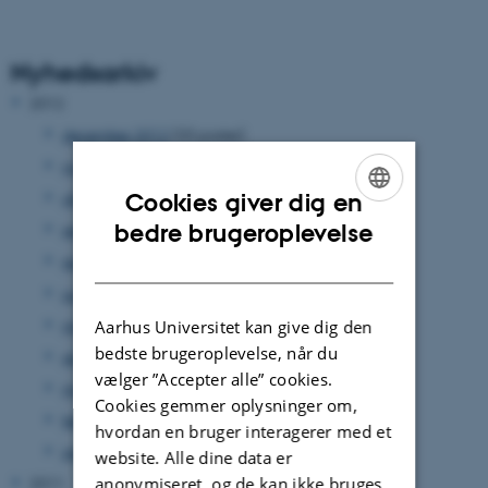
Nyhedsarkiv
2012
december 2012
(33 poster)
november 2012
(15 poster)
oktober 2012
(31 poster)
Cookies giver dig en
ENGLISH
bedre brugeroplevelse
september 2012
(15 poster)
DANISH
august 2012
(12 poster)
juni 2012
(31 poster)
maj 2012
(17 poster)
Aarhus Universitet kan give dig den
bedste brugeroplevelse, når du
april 2012
(27 poster)
vælger ”Accepter alle” cookies.
marts 2012
(17 poster)
Cookies gemmer oplysninger om,
februar 2012
(14 poster)
hvordan en bruger interagerer med et
januar 2012
(17 poster)
website. Alle dine data er
anonymiseret, og de kan ikke bruges
2011