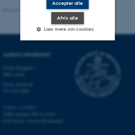
Accepter alle
Revideret 24.11.2022
-
UNIvers
Afvis alle
Læs mere om cookies
Nødvendige
Statistiske
Marketing
AARHUS UNIVERSITET
Funktionelle
Uklassificerede
Nordre Ringgade 1
8000 Aarhus
Email: au@au.dk
Nødvendige cookies hjælper
Tlf: 8715 0000
med at gøre hjemmesiden
brugbar ved at aktivere nogle
CVR-nr: 31119103
grundlæggende funktioner
EORI-nummer: DK-31119103
som navigation mm.
EAN-numre:
www.au.dk/eannumre
Hjemmesiden kan ikke
fungerer uden disse cookies.