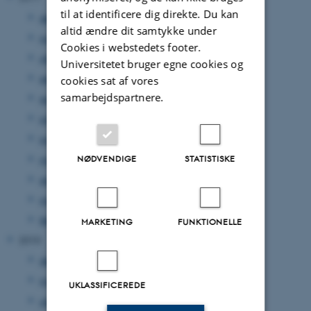
til at identificere dig direkte. Du kan
december 2011
(35 poster)
altid ændre dit samtykke under
november 2011
(39 poster)
Cookies i webstedets footer.
oktober 2011
(17 poster)
Universitetet bruger egne cookies og
september 2011
(32 poster)
cookies sat af vores
samarbejdspartnere.
august 2011
(23 poster)
juli 2011
(1 post)
juni 2011
(44 poster)
maj 2011
(37 poster)
NØDVENDIGE
STATISTISKE
april 2011
(25 poster)
marts 2011
(19 poster)
februar 2011
(51 poster)
MARKETING
FUNKTIONELLE
2010
december 2010
(26 poster)
november 2010
(3 poster)
UKLASSIFICEREDE
oktober 2010
(1 post)