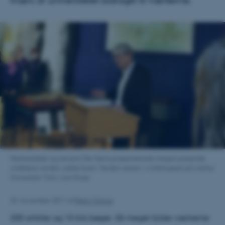
tværs af universitetet bidraget til værkerne.
Medredaktør og docent Ole Høiris præsenterede meget passende
Antikkens verden, sidste bind i Verden-serien, i Antikmuseet på Aarhus
Universitet. Foto: Lars Kruse.
22. november 2011
af
Bjørg Tulinius
200 artikler og 15 kilo bøger. Så meget fylder værkerne