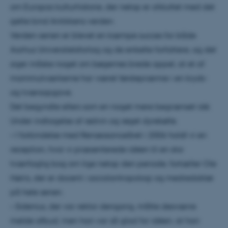
om Europas kulturhistorie, der netop er afsluttet med det
sjette bind Antikkens verden.
Verden-serien er blevet en kæmpe succes for både
Aarhus Universitetsforlag og de enkelte forfattere, og det
siger måske noget om bøgernes brede appel, at et af
mammutværkerne har været førstepræmie i en kryds-
og tværsopgave.
Det begyndte ellers som en noget mere begrænset idé.
Under indtagelse af rødvin og røget dyrekølle.
– I forbindelse med Renæssanceåret i 2006 holdt vi en
reception, hvor vi præsenterede idéen til en stor
tværfaglig bog om lige netop den periode, fortæller Ole
Høiris, der er docent i socialantropologi og medredaktør
på hele serien.
– Sidenius, der var rektor dengang, måtte desværre
melde afbud, men han var så glad for idéen, at han