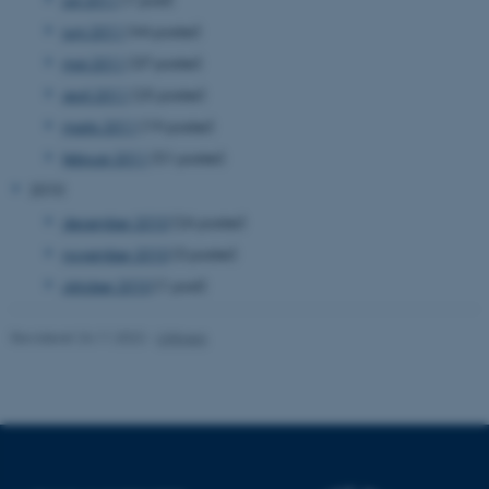
be_typo_user
TYPO3 Association
juni 2011
(44 poster)
.au.dk
maj 2011
(37 poster)
april 2011
(25 poster)
marts 2011
(19 poster)
fe_typo_user
Typo3 Association
.au.dk
februar 2011
(51 poster)
2010
december 2010
(26 poster)
november 2010
(3 poster)
oktober 2010
(1 post)
Revideret 24.11.2022
-
UNIvers
ASP.NET_SessionId
Microsoft Corporation
.au.dk