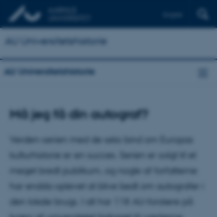
English
AU Universitetshistorie
AU Universitetshistorie
Må jeg få din autograf?
Verden-serien med de seks bind om Europas
kulturhistorie er en succes. Serien er solgt til et
meget bredt publikum, og nogle af forfatterne
har endda oplevet at blive bedt om autografer i
den lokale brugs. I alt har 118 AU-forskere på