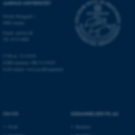
AARHUS UNIVERSITET
Nordre Ringgade 1
JSESSIONID
Oracle Corporation
8000 Aarhus
.au.dk
Email: au@au.dk
Tlf: 8715 0000
ARRAffinity
Microsoft Corporation
.mitstudie.au.dk
CVR-nr: 31119103
EORI-nummer: DK-31119103
EAN-numre:
www.au.dk/eannumre
esctx
Microsoft Corporation
.login.microsoftonline.com
fpc
Microsoft Corporation
login.microsoftonline.com
OM OS
UDDANNELSER PÅ AU
__cf_bm
Cloudflare Inc.
.pure.au.dk
Profil
Bachelor