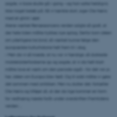
sagde, vi bare skulle gå i gang – og han satte heldigvis
ikke noget beløb på. Så vi tænkte stort, siger Ole Høiris
med et glimt i øjet.
Alene værket Renæssancens verden solgte så godt, at
der hele tiden måtte trykkes nye oplag. Derfor kom idéen
om yderligere tre bind, så værket kunne følge den
europæiske kulturhistorie helt frem til i dag.
– Men da vi så troede, at nu var vi færdige, så dukkede
middelalderforskerne op og sagde, at vi da helt klart
måtte lave et værk om den periode også – for det var jo
her, idéen om Europa blev født. Og til sidst måtte vi gøre
det sammen med antikken. Men nu slutter det, fortæller
Ole Høiris og tilføjer så, at der da lige kommer en form
for vedhæng næste forår under overskriften Fremtidens
verden …