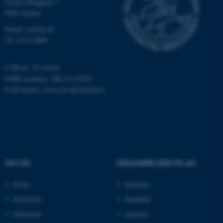
Nordre Ringgade 1
.au.dk
8000 Aarhus
Email: au@au.dk
Tlf: 8715 0000
fe_typo_user
Typo3 Association
.au.dk
CVR-nr: 31119103
EORI-nummer: DK-31119103
EAN-numre:
www.au.dk/eannumre
OM OS
UDDANNELSER PÅ AU
Profil
Bachelor
ASP.NET_SessionId
Microsoft Corporation
.au.dk
Institutter
Kandidat
Fakulteter
Ingeniør