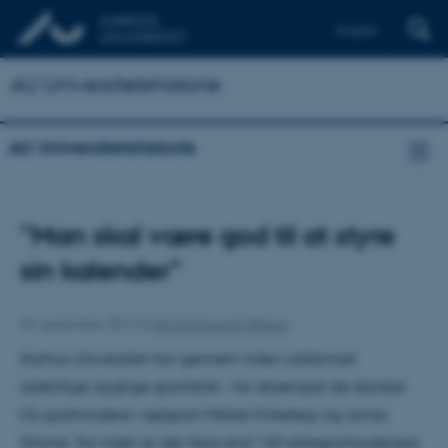
English
AU Universitetshistorie
AU Universitetshistorie
”Man skal være god til at styre
sin kalender”
25. september 2012
af
Ida Hammerich Nielson
Aarhus Universitet har gennem tiden uddannet
adskillige dygtige sportsfolk – for eksempel de danske
OL-guldvindere i sejlsport Mikkel Kirketerp og Jonas
Warrer. For tiden er der flere end 140 elitesportsudøvere,