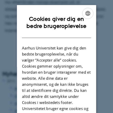
har efterhånden mange eksempler på, at
elitesportsudøvere kan nå helt til tops, mens de studerer,
og samtidig gennemføre uddannelsen på fornuftig tid.
Cookies giver dig en
Men man skal være god til at styre sin kalender. Det
ENGLISH
bedre brugeroplevelse
kræver en del koordination.
DANISH
Aarhus Universitet kan give dig den
bedste brugeroplevelse, når du
vælger ”Accepter alle” cookies.
Cookies gemmer oplysninger om,
hvordan en bruger interagerer med et
Nyhedsarkiv
website. Alle dine data er
2012
anonymiseret, og de kan ikke bruges
december 2012
(33 poster)
til at identificere dig direkte. Du kan
november 2012
(15 poster)
altid ændre dit samtykke under
Cookies i webstedets footer.
oktober 2012
(31 poster)
Universitetet bruger egne cookies og
september 2012
(15 poster)