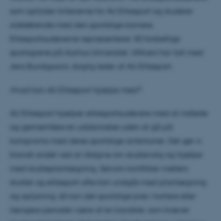
som opfylder kriterierne for AU Elitesport og studerer
sideløbende med den sportslige karriere.
Elitesportsudøverne repræsenterer 30 forskellige
sportsgrene på Aarhus Universitet. UNIvers har talt med
Jens Bundgaard, daglig leder af AU Elitesport.
Hvad kan AU Elitesport hjælpe med?
AU Elitesport hjælper elitesportsudøvere med at indlede
og gennemføre en uddannelse uden at gå på
kompromis med deres sportslige ambitioner. Det gør vi
blandt andet ved at rådgive om studievalg og hjælpe
med studieplanlægning. Selvom konflikter mellem
studier og elitesport ofte kan undgås med planlægning
og oplysning, så kan det sportslige pres i kortere eller
længere perioder være af en karakter, som kræver