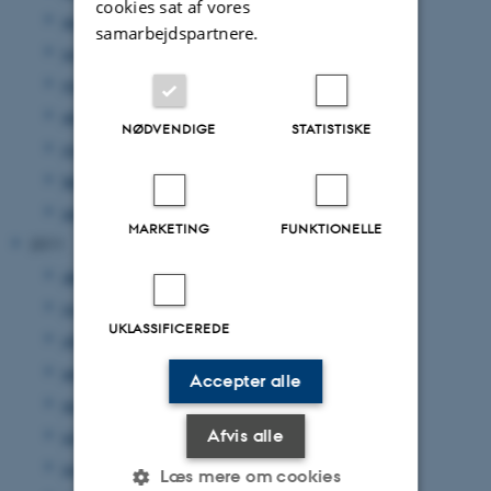
cookies sat af vores
august 2012
(12 poster)
samarbejdspartnere.
juni 2012
(31 poster)
maj 2012
(17 poster)
april 2012
(27 poster)
NØDVENDIGE
STATISTISKE
marts 2012
(17 poster)
februar 2012
(14 poster)
januar 2012
(17 poster)
MARKETING
FUNKTIONELLE
2011
december 2011
(35 poster)
november 2011
(39 poster)
UKLASSIFICEREDE
oktober 2011
(17 poster)
september 2011
(32 poster)
Accepter alle
august 2011
(23 poster)
Afvis alle
juli 2011
(1 post)
juni 2011
(44 poster)
Læs mere om cookies