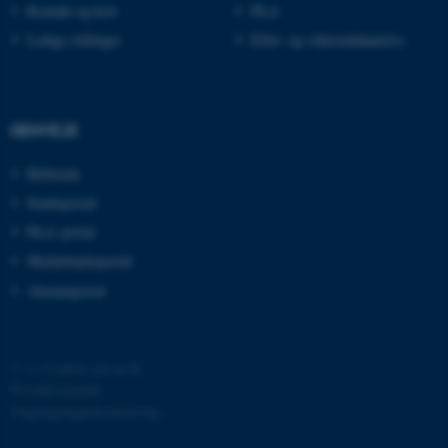
Kontakt og kort
Ph.d.
Ledige stillinger
Efter- og videreuddannelse
JSESSIONID
Oracle Corporation
.au.dk
GENVEJE
ARRAffinity
Microsoft Corporation
.mitstudie.au.dk
Bibliotek
Studieportal
Ph.d.-portal
esctx
Microsoft Corporation
Medarbejderportal
.login.microsoftonline.com
Alumneportal
fpc
Microsoft Corporation
login.microsoftonline.com
__cf_bm
©
—
Cookies på au.dk
Cloudflare Inc.
.pure.au.dk
Privatlivspolitik
Tilgængelighedserklæring