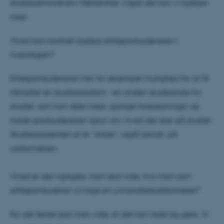
studieadministrativ fleksibilitet. Også det kan vi hjælpe
med.
Hvad kan konkret hjælpe elitesportsudøveren i
hverdagen?
Elitesportsudøveren har for eksempel mulighed for at få
tilknyttet en studieassistent – en anden studerende fra
studiet, som kan dele noter, optage forelæsninger og
holde sportsudøveren ajour om, hvad der sker på studiet.
Studieassistenten er et ”anker”, også socialt, på
uddannelsen.
Hvad er det vigtigste, man skal vide, hvis man som
elitesportsudøver vil tage en universitetsuddannelse?
For det første skal man vide, at det kan lade sig gøre. Vi