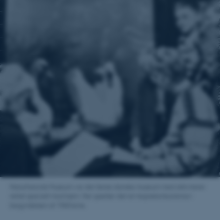
Naturhistorisk Museum var det første danske museum med aktiviteter
rettet specielt mod børn. Her gælder det en tegnekonkurrence i
begyndelsen af 1960’erne.