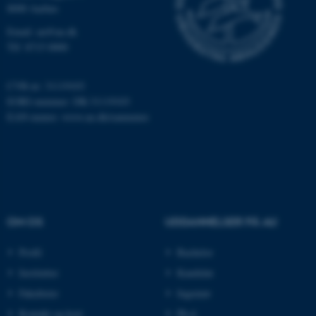
8000 Aarhus
Email: au@au.dk
Tlf: 8715 0000
CVR-nr: 31119103
EORI-nummer: DK-31119103
ASP.NET_SessionId
Microsoft Corporation
.au.dk
EAN-numre:
www.au.dk/eannumre
JSESSIONID
Oracle Corporation
.au.dk
OM OS
UDDANNELSER PÅ AU
ARRAffinity
Profil
Bachelor
Microsoft Corporation
.mitstudie.au.dk
Institutter
Kandidat
Fakulteter
Ingeniør
Kontakt og kort
Ph.d.