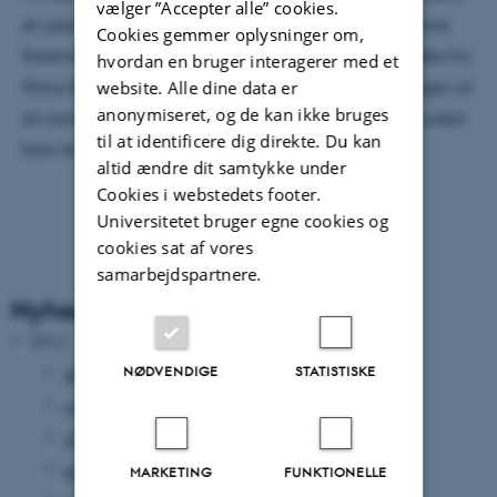
vælger ”Accepter alle” cookies.
et jubilæum. Det er nemlig 100 år siden, Naturhistorisk
Cookies gemmer oplysninger om,
Forening for Jylland blev stiftet. Med økonomisk støtte fra
hvordan en bruger interagerer med et
website. Alle dine data er
Århus Byråd var foreningen drivkraften i opbygningen af
anonymiseret, og de kan ikke bruges
en samling til belysning af den danske fauna, som siden
til at identificere dig direkte. Du kan
blev en del af Naturhistorisk Museum.
altid ændre dit samtykke under
Cookies i webstedets footer.
Universitetet bruger egne cookies og
cookies sat af vores
samarbejdspartnere.
Nyhedsarkiv
2012
NØDVENDIGE
STATISTISKE
december 2012
(33 poster)
november 2012
(15 poster)
oktober 2012
(31 poster)
september 2012
(15 poster)
MARKETING
FUNKTIONELLE