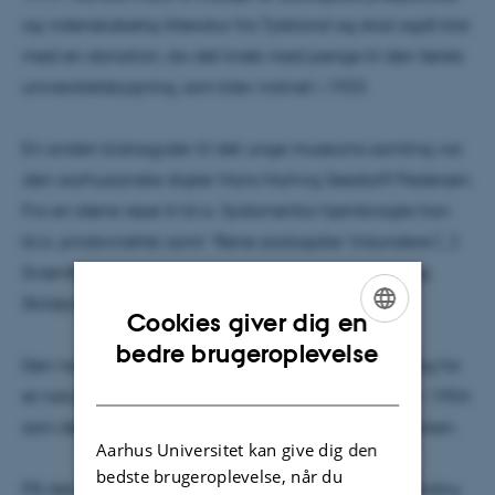
og videnskabelig litteratur fra Tyskland og stod også klar
med en donation, da det kneb med penge til den første
universitetsbygning, som blev indviet i 1933.
En anden bidragyder til det unge museums samling var
den aarhusianske digter Hans Hartvig Seedorff Pedersen.
Fra en større rejse til bl.a. Sydamerika hjembragte han
bl.a. pindsvinefisk samt ”Rene zoologiske Vidundere (...):
Sværdfisketænder saa lange som en Vognstang og
Skildpaddeskjolde fra Kysterne af Galápagos”.
Cookies giver dig en
ENGLISH
bedre brugeroplevelse
Den naturhistoriske samling var tænkt som grundlag for
DANISH
et naturvidenskabeligt fakultet, men det kom først i 1954
som det sidste af de fem fakulteter i Universitetsparken.
Aarhus Universitet kan give dig den
bedste brugeroplevelse, når du
På den naturmuseale front byder året i øvrigt på endnu