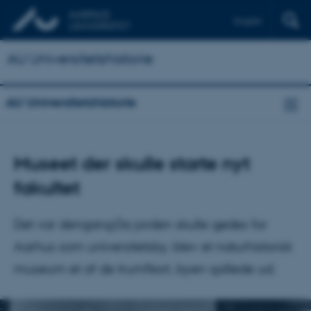
English
AU Universitetshistorie
AU Universitetshistorie
Museet der skulle starte nyt
fakultet
Det var dengang:Da jorden skulle gødes for
Aarhus som universitetsby, blev et naturhistorisk
museum et af de trumfkort, byen spillede ud.