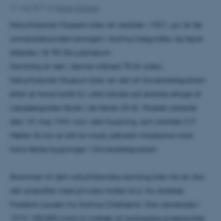
17. maj 2011
af
Helge Hollesen
Naturhistorisk Museem blev en realitet i 1921, syv år før
universitetsundervisningen i Aarhus begyndte, og fejrer
således i år 90-års jubilæum.
Samtidig er det i denne måned 70 år siden,
Naturhistorisk Museum blev en del af Universitetsparken
efter at have holdt til i otte lokaler på øverste etage af
Læssøesgades Skole i de første 20 år. Museet rykkede
den 10. maj 1941 ind i den bygning, som arkitekt C.F.
Møller fik lov at stå for trods udbredt modstand mod
hans første bygninger i Universitetsparken.
Stammen til den naturhistoriske samling blev for en stor
del anskaffet med private midler bl.a. fra direktør
Frederik Lausen fra Aarhus Oliefabrik. Han donerede i
1919 100.000 mark til indkøb af zoologiske præparater