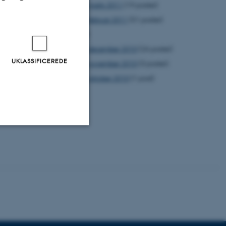
marts 2011
(19 poster)
februar 2011
(51 poster)
2010
med at
december 2010
(26 poster)
UKLASSIFICEREDE
november 2010
(3 poster)
ific
oktober 2010
(1 post)
antine
Uklassificerede
ere nogle
rer uden disse