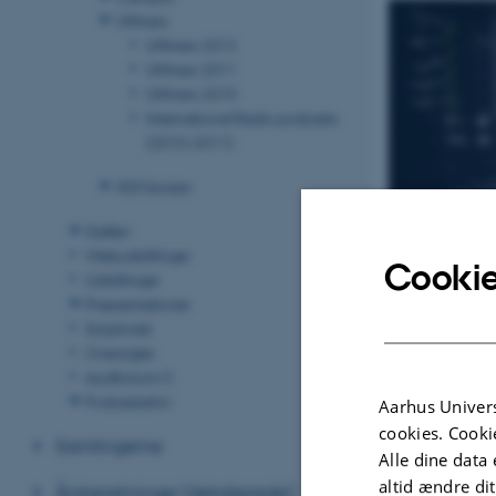
UNIvers
UNIvers 2012
UNIvers 2011
UNIvers 2010
International Radio podcasts
(2010-2011)
HUMavisen
Galleri
Webudstillinger
Cookie
Udstillinger
Præsentationer
Scriptoriet
Oversigter
Auditorium C
Podcastarkiv
Aarhus Univers
cookies. Cooki
Samlingerne
Alle dine data 
altid ændre di
Årsberetninger (detaljerede)