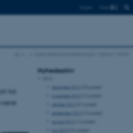
Find
English
AU
…
Aviser, blade og magasiner fra AU
UNIvers
Nyhed
Nyhedsarkiv
2012
december 2012
(33 poster)
t tid
november 2012
(15 poster)
 være
oktober 2012
(31 poster)
september 2012
(15 poster)
august 2012
(12 poster)
juni 2012
(31 poster)