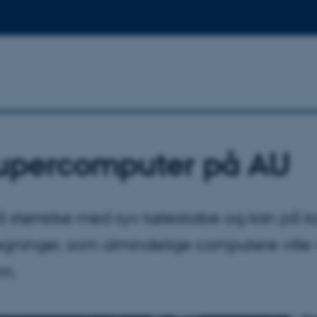
upercomputer på AU
 størrelse med syv køleskabe og kan på kor
egninger, som almindelige computere ville
om.