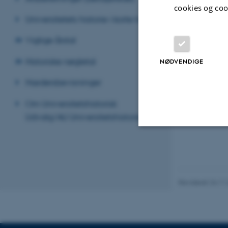
cookies og coo
Universitetets historie i korte træk
28. juni 2011
af
Den nye sup
Vigtige årstal
simulere m
Historiske nøgletal
NØDVENDIGE
billedbehan
Hædersbevisninger
Computing 
tirsdag den 
Om Universitetshistorisk
Udvalg/AU Universitetshistorie
Nødvendige
Revideret 24.11
Nødvendige cooki
grundlæggende fu
cookies.