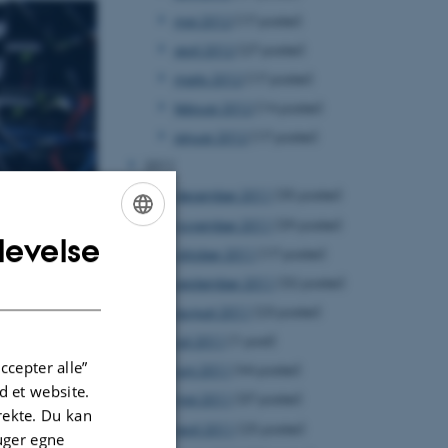
maj 2012
(17 poster)
april 2012
(27 poster)
marts 2012
(17 poster)
februar 2012
(14 poster)
januar 2012
(17 poster)
2011
december 2011
(35 poster)
november 2011
(39 poster)
levelse
ENGLISH
oktober 2011
(17 poster)
DANISH
september 2011
(32 poster)
august 2011
(23 poster)
juli 2011
(1 post)
ccepter alle”
juni 2011
(44 poster)
 et website.
maj 2011
(37 poster)
irekte. Du kan
april 2011
(25 poster)
uger egne