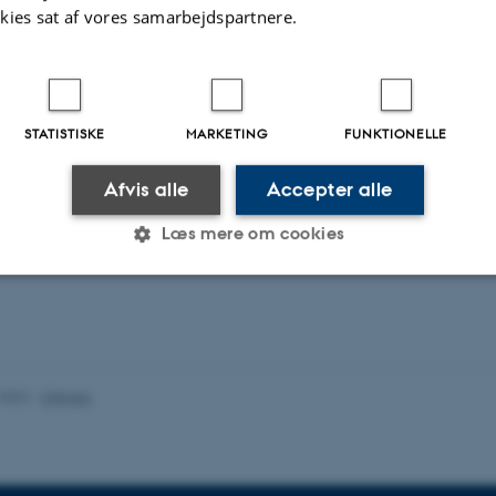
kies sat af vores samarbejdspartnere.
Ida Hammerich Nielson
ercomputer skal blandt andet hjælpe forskere fra kemi 
olekyledynamikker og nano-forskere med avanceret
STATISTISKE
MARKETING
FUNKTIONELLE
dling. Supercomputeren, der hører til på Centre for Scient
på Science and Technology, blev indviet i Matematisk K
Afvis alle
Accepter alle
21. juni.
Læs mere om cookies
Statistiske
Marketing
Funktionelle
.2022
-
UNIvers
es hjælper med at gøre hjemmesiden brugbar ved at aktiv
nktioner som navigation mm. Hjemmesiden kan ikke funge