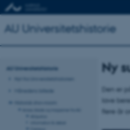
AU Universitetshistorie
Ny s
AU Universitetshistorie
Nyt fra Universitetshistorien
Den er på
Månedens billede
lave ber
Historisk showroom
flere år 
Aviser, blade og magasiner fra AU
AUgustus
information & debat
Campus