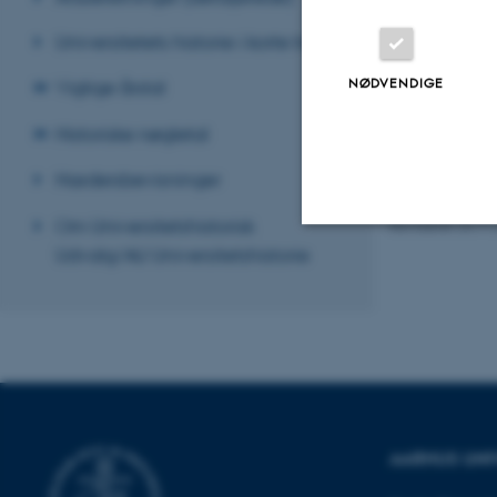
Længde:
22
Universitetets historie i korte træk
NØDVENDIGE
Vigtige årstal
Historiske nøgletal
Hædersbevisninger
Om Universitetshistorisk
Revideret 24.11
Udvalg/AU Universitetshistorie
Nødvendige
Nødvendige cooki
grundlæggende fu
cookies.
AARHUS UNI