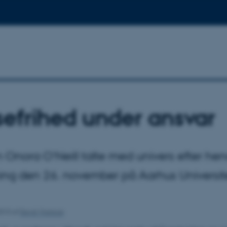
sefrihed under ansvar
n Onora O'Neill talte med univers efter he
ing den 26. november på Aarhus Universite
2010
af
David Vranicar