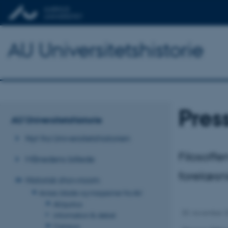
AU Universitetshistorie
Pres
AU Universitetshistorie
Nyt fra Universitetshistorien
Filosoffe
Månedens billede
forelæsn
Historisk showroom
Aviser, blade og magasiner fra AU
AUgustus
30. november 
information & debat
Campus