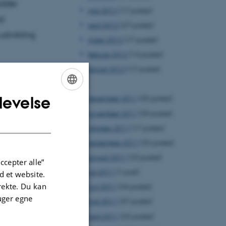
idder
maj 2012
(17 poster)
al
april 2012
(27 poster)
udvikling
marts 2012
(17 poster)
februar 2012
(14 poster)
januar 2012
(17 poster)
2011
levelse
december 2011
(35 poster)
ENGLISH
november 2011
(39 poster)
DANISH
oktober 2011
(17 poster)
september 2011
(32 poster)
august 2011
(23 poster)
ccepter alle”
juli 2011
(1 post)
 et website.
irekte. Du kan
juni 2011
(44 poster)
uger egne
maj 2011
(37 poster)
april 2011
(25 poster)