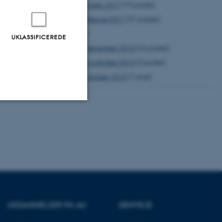
marts 2011
(19 poster)
februar 2011
(51 poster)
2010
UKLASSIFICEREDE
december 2010
(26 poster)
november 2010
(3 poster)
oktober 2010
(1 post)
Uklassificerede
ere nogle
rer uden disse
UDDANNELSER PÅ AU
GENVEJE