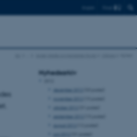
Find
English
AU
…
Aviser, blade og magasiner fra AU
UNIvers
Nyhed
Nyhedsarkiv
2012
december 2012
(33 poster)
ndes
november 2012
(15 poster)
t.
oktober 2012
(31 poster)
september 2012
(15 poster)
august 2012
(12 poster)
juni 2012
(31 poster)