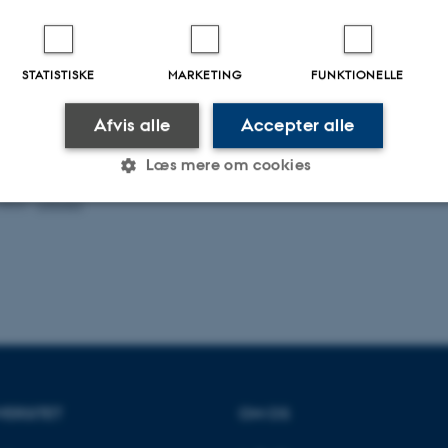
.33 min.
STATISTISKE
MARKETING
FUNKTIONELLE
Afvis alle
Accepter alle
Læs mere om cookies
.2022
-
UNIvers
Statistiske
Marketing
Funktionelle
es hjælper med at gøre hjemmesiden brugbar ved at aktiv
nktioner som navigation mm. Hjemmesiden kan ikke funge
VERSITET
OM OS