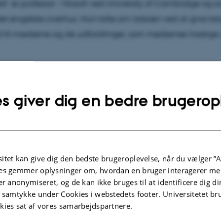
ll er professor i filosofi ved University of Cambridge og s
et engelske overhus. Hun talte om risikoen ved at give tot
ed til medierne og de udfordringer, som mediernes hastige 
dio podcast (på engelsk)
s giver dig en bedre brugerop
:
International podcasts
itet kan give dig den bedste brugeroplevelse, når du vælger ”A
es gemmer oplysninger om, hvordan en bruger interagerer med
1-2010
er anonymiseret, og de kan ikke bruges til at identificere dig d
t samtykke under Cookies i webstedets footer. Universitetet br
Download
kies sat af vores samarbejdspartnere.