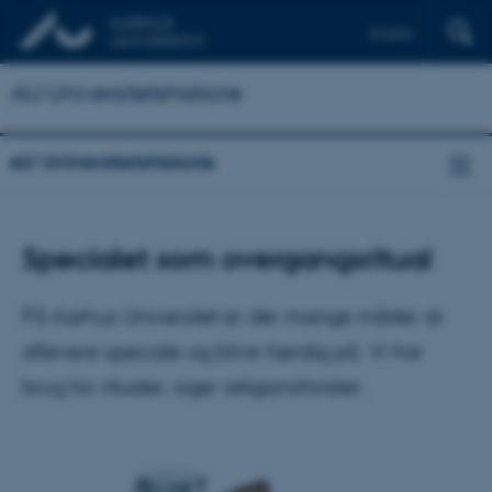
English
AU Universitetshistorie
AU Universitetshistorie
Specialet som overgangsritual
På Aarhus Universitet er der mange måder at
aflevere speciale og blive færdig på. Vi har
brug for ritualer, siger religionsforsker.