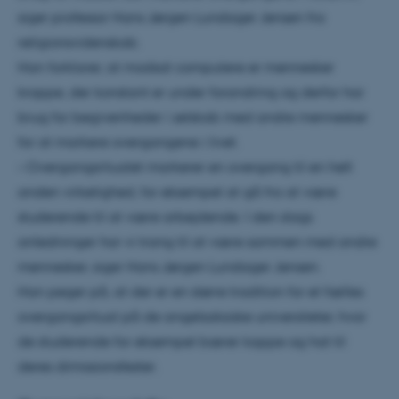
siger professor Hans Jørgen Lundager Jensen fra
religionsvidenskab.
Han forklarer, at modsat computere er mennesker
kroppe, der konstant er under forandring og derfor har
brug for begivenheder i selskab med andre mennesker
for at markere overgangene i livet.
– Overgangsritualet markerer en overgang til en helt
anden virkelighed, for eksempel at gå fra at være
studerende til at være arbejdende. I den slags
anledninger har vi trang til at være sammen med andre
mennesker, siger Hans Jørgen Lundager Jensen.
Han peger på, at der er en større tradition for et fælles
overgangsritual på de angelsaksiske universiteter, hvor
de studerende for eksempel bærer kappe og hat til
deres dimissionsfester.