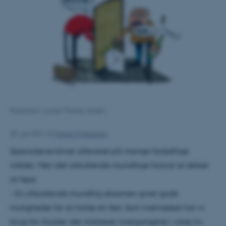
Illustration: Louise Thrane Jensen
28. juni 2011
af
Sanne Hyldgaard
Specialerne bliver afleveret på mange forskellige
måder. Men det afsluttende mundtlige forsvar er lettest
at fejre.
– En afsluttende mundtlig eksamen giver gode
muligheder for at holde en fest. Som mennesker har vi
brug for ritualer, der markerer overgangene i vores liv,