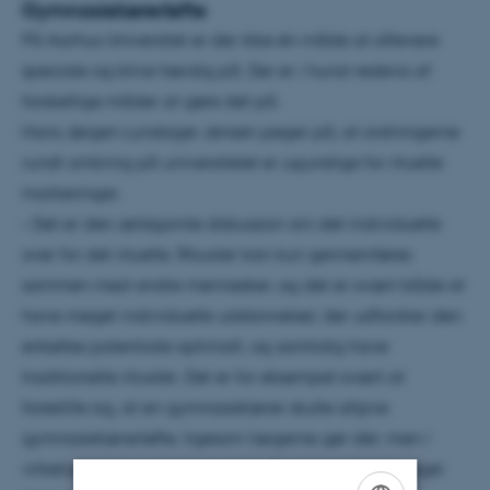
Gymnasielærerløfte
På Aarhus Universitet er der ikke én måde at aflevere
speciale og blive færdig på. Der er i hund-redevis af
forskellige måder at gøre det på.
Hans Jørgen Lundager Jensen peger på, at ordningerne
rundt omkring på universitetet er ugunstige for rituelle
markeringer.
– Det er den ældgamle diskussion om det individuelle
over for det rituelle. Ritualer kan kun gennemføres
sammen med andre mennesker, og det er svært både at
have meget individuelle uddannelser, der udfordrer den
enkeltes potentiale optimalt, og samtidig have
traditionelle ritualer. Det er for eksempel svært at
forestille sig, at en gymnasielærer skulle afgive
gymnasielærerløfte, ligesom lægerne gør det, men i
virkeligheden er det et spørgsmål om traditioner, siger