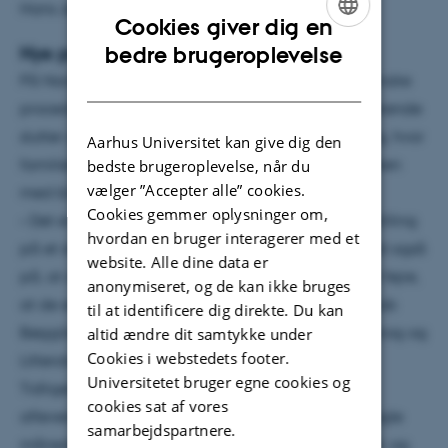
Hans Jørgen Lundager Jensen.
Cookies giver dig en
ENGLISH
Nye procedurer på nordisk
bedre brugeroplevelse
På Nordisk Sprog og Litteratur har man valgt at ændre
DANISH
proceduren for aflevering af specialet, så de studerende
slutter af med en mundtlig eksamen. Netop en dag, hvor
Aarhus Universitet kan give dig den
familien har mulighed for at stå parat uden for døren
bedste brugeroplevelse, når du
vælger ”Accepter alle” cookies.
med blomster.
Cookies gemmer oplysninger om,
– Det er logisk, at man øver sig i en mundtlig fremstilling
hvordan en bruger interagerer med et
på et studie som nordisk. Men det bygger i høj grad også
website. Alle dine data er
på, at de studerende ønsker sig en anledning til at fejre,
anonymiseret, og de kan ikke bruges
at de er færdige med deres uddannelse, siger Jacob
til at identificere dig direkte. Du kan
Bøggild, der er lektor og studieleder på Nordisk Sprog og
altid ændre dit samtykke under
Cookies i webstedets footer.
Litteratur.
Universitetet bruger egne cookies og
Tidligere har det været sådan, at de studerende
cookies sat af vores
afleverede specialet og fik en skriftlig udtalelse nogle
samarbejdspartnere.
måneder efter, men udtalelsen bortfalder fremover, og