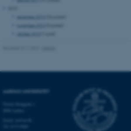
2010
fe_typo_user
Typo3 Association
december 2010
(26 poster)
.au.dk
november 2010
(3 poster)
oktober 2010
(1 post)
Revideret 24.11.2022
-
UNIvers
AARHUS UNIVERSITET
ASP.NET_SessionId
Microsoft Corporation
.au.dk
Nordre Ringgade 1
8000 Aarhus
Email: au@au.dk
Tlf: 8715 0000
JSESSIONID
Oracle Corporation