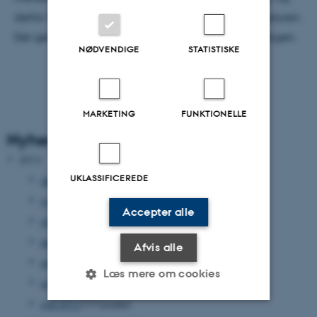
derfor har studienævnet vedtaget at ændre proceduren.
Det gør det lettere for de studerende at markere dagen.
NØDVENDIGE
STATISTISKE
MARKETING
FUNKTIONELLE
Nyhedsarkiv
2012
UKLASSIFICEREDE
december 2012
(33 poster)
november 2012
(15 poster)
Accepter alle
oktober 2012
(31 poster)
september 2012
(15 poster)
Afvis alle
august 2012
(12 poster)
Læs mere om cookies
juni 2012
(31 poster)
maj 2012
(17 poster)