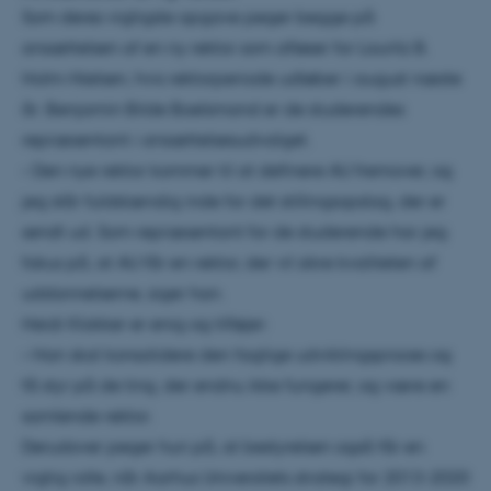
Som deres vigtigste opgave peger begge på
ansættelsen af en ny rektor som afløser for Lauritz B.
Holm-Nielsen, hvis rektorperiode udløber i august næste
år. Benjamin Bilde Boelsmand er de studerendes
repræsentant i ansættelsesudvalget.
– Den nye rektor kommer til at definere AU fremover, og
jeg står fuldstændig inde for det stillingsopslag, der er
sendt ud. Som repræsentant for de studerende har jeg
fokus på, at AU får en rektor, der vil sikre kvaliteten af
uddannelserne, siger han.
Heidi Klokker er enig og tilføjer:
– Han skal konsolidere den faglige udviklingsproces og
få styr på de ting, der endnu ikke fungerer, og være en
samlende rektor.
Derudover peger hun på, at bestyrelsen også får en
vigtig rolle, når Aarhus Universitets strategi for 2013-2020