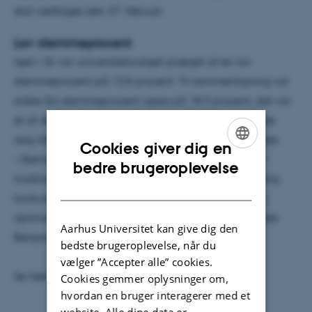
skal vedtages den 27. februar.
Lav stemmeprocent
Igen i år var universitetsvalget præget af en lav
stemmeprocent på 13,8 procent. Til sammenligning var
sidste års stemmeprocent oppe på 18,9 procent, det var
et af de bedre år. Den lave valgdeltagelse bekymrer
dog ikke umiddelbart de to studenterrepræsentanter.
Cookies giver dig en
– Stemmeprocenten er tilbage, hvor den har ligget
ENGLISH
bedre brugeroplevelse
traditionelt, fordi der i år ikke har været nogen særlig
DANISH
konkurrence fra de andre lister, men det er da ikke
optimalt, det ville være godt, hvis flere stemte, sagde
Aarhus Universitet kan give dig den
Benjamin Bilde Boelsmand.
bedste brugeroplevelse, når du
vælger ”Accepter alle” cookies.
Se hele opgørelsen af valget på
au.dk/valg
Cookies gemmer oplysninger om,
hvordan en bruger interagerer med et
website. Alle dine data er