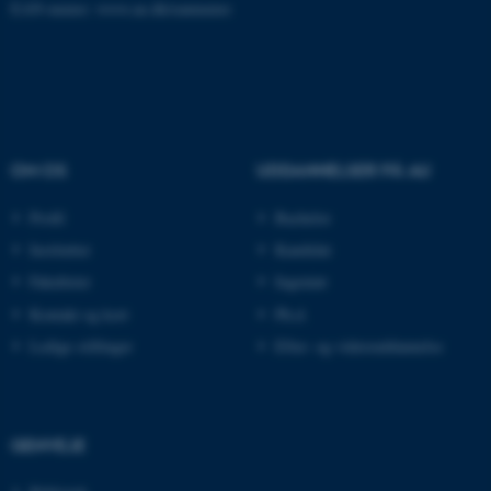
EAN-numre:
www.au.dk/eannumre
ASP.NET_SessionId
Microsoft Corporation
.au.dk
OM OS
UDDANNELSER PÅ AU
JSESSIONID
Oracle Corporation
.au.dk
Profil
Bachelor
Institutter
Kandidat
Fakulteter
Ingeniør
ARRAffinity
Microsoft Corporation
Kontakt og kort
Ph.d.
.mitstudie.au.dk
Ledige stillinger
Efter- og videreuddannelse
esctx
Microsoft Corporation
.login.microsoftonline.com
GENVEJE
fpc
Microsoft Corporation