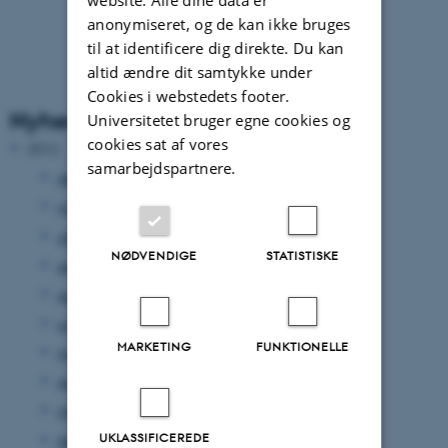
anonymiseret, og de kan ikke bruges
til at identificere dig direkte. Du kan
altid ændre dit samtykke under
Cookies i webstedets footer.
Nyhedsarkiv
Universitetet bruger egne cookies og
cookies sat af vores
2012
samarbejdspartnere.
december 2012
(33 poster)
november 2012
(15 poster)
oktober 2012
(31 poster)
NØDVENDIGE
STATISTISKE
september 2012
(15 poster)
august 2012
(12 poster)
juni 2012
(31 poster)
MARKETING
FUNKTIONELLE
maj 2012
(17 poster)
april 2012
(27 poster)
marts 2012
(17 poster)
UKLASSIFICEREDE
februar 2012
(14 poster)