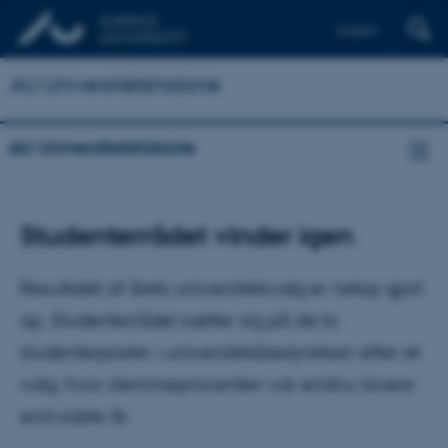
English
AU Universitetshistorie
AU Universitetshistorie
Studenterrådet vinder igen
Resultatet af årets universitetsvalg er netop gjort
op. Studenterrådet sætter sig på de to
studenterposter i universitetsbestyrelsen efter et
valg, hvor stemmeprocenten var endnu lavere
end sidste år.