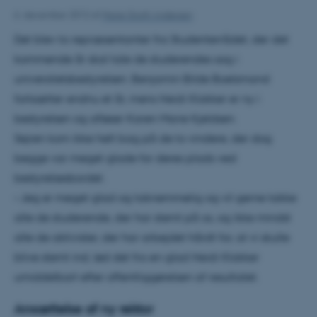
6. december 2012
af
Marie Groth Andersen
Det blev to repræsentanter fra Studenterrådet, der det
kommende år skal tale de studerendes sag i
universitetsbestyrelsen. Benjamin Bilde Boelsmand
fortsætter endnu et år, mens Heidi Klokker er ny i
bestyrelsen og afløser Karen Marie Kjeldsen.
Sejren kom ikke helt bag på de to vindere, der dog
begge var meget glade for deres plads ved
bestyrelsesbordet.
– Jeg er meget glad og taknemmelig og vil gerne takke
alle de studerende, der har stemt på os, og ikke mindst
alle de aktivister, der har arbejdet hårdt for, at vi skulle
blive stemt ind, lød det fra en glad Heidi Klokker
umiddelbart efter offentliggørelsen af resultatet.
Ansættelse af ny rektor