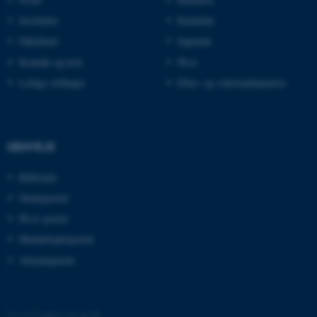
Institutter
Kandidat
Fakulteter
Ingeniør
CFTOKEN
Adobe Inc.
eddiprod.au.dk
Kontakt og kort
Ph.d.
Ledige stillinger
Efter- og videreuddannelse
GENVEJE
Bibliotek
OptanonConsent
OneTrust LLC
Studieportal
.pure.au.dk
Ph.d.-portal
Medarbejderportal
Alumneportal
©
—
Cookies på au.dk