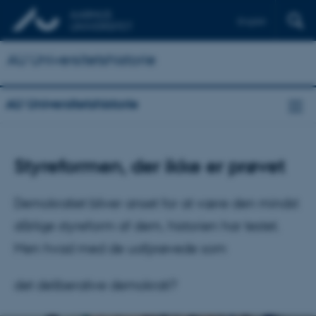
English
AU Universitetshistorie
AU Universitetshistorie
Styreformen, der ikke er prøvet
Demokratiet bliver anset for at være den mindst
dårlige styreform af dem, historien har testet.
Men hvad med de uafprøvede som
det deliberative demokrati?