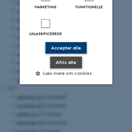
november 2012
(15 poster)
MARKETING
FUNKTIONELLE
oktober 2012
(31 poster)
september 2012
(15 poster)
august 2012
(12 poster)
UKLASSIFICEREDE
juni 2012
(31 poster)
maj 2012
(17 poster)
Accepter alle
april 2012
(27 poster)
Afvis alle
marts 2012
(17 poster)
februar 2012
(14 poster)
Læs mere om cookies
januar 2012
(17 poster)
2011
Nødvendige
Statistiske
Marketing
december 2011
(35 poster)
november 2011
(39 poster)
Funktionelle
Uklassificerede
oktober 2011
(17 poster)
september 2011
(32 poster)
august 2011
(23 poster)
Nødvendige cookies hjælper