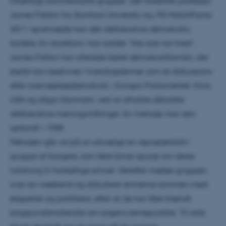
tilfældigt sammensatte grupper. Det forestiller professor
James Fishkin fra Stanford University sig. På MatchPoints
2011 opremsede han det deliberative demokratis
fordele. En styreform, han kalder ”the one not tried”.
James Fishkin har allerede testet demokratiformen, der
bedst kan beskrives i hverdagstermer som et diskussions-
eller overvejelsesdemokrati, i Europa-Parlamentet, Kina,
USA og sågar Danmark, ved at afholde såkaldte
deliberative meningsmålinger. En metode, han selv
opfandt i 1988.
Metoden går ud på at udvælge en repræsentativ
gruppe af borgere, som først bliver spurgt om deres
holdning til forskellige emner. Derefter mødes gruppen
over en weekend og diskuterer emnerne sammen med
eksperter og politikere, efter at de har fået tilsendt
baggrundsmateriale om sagens kernepunkter. Til sidst