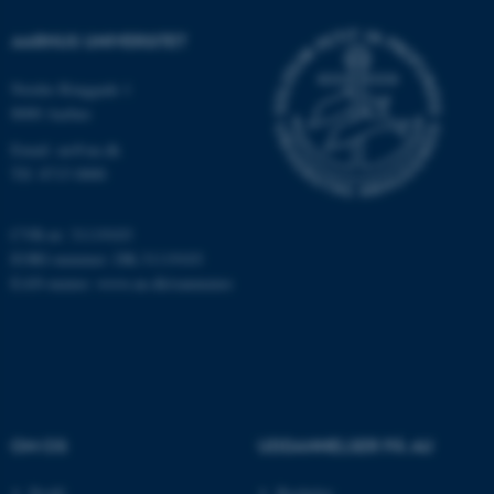
AARHUS UNIVERSITET
Nordre Ringgade 1
8000 Aarhus
Email: au@au.dk
Tlf: 8715 0000
ASP.NET_SessionId
Microsoft Corporation
.au.dk
CVR-nr: 31119103
EORI-nummer: DK-31119103
EAN-numre:
www.au.dk/eannumre
JSESSIONID
Oracle Corporation
.au.dk
AWSALBTGCORS
Amazon Web Services, Inc.
OM OS
UDDANNELSER PÅ AU
airtable.com
Profil
Bachelor