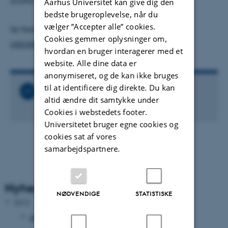
straffe efter et sådan deliberativt forsøg.
Aarhus Universitet kan give dig den
bedste brugeroplevelse, når du
vælger ”Accepter alle” cookies.
Se flere eksempler på:
Cookies gemmer oplysninger om,
cdd.stanford.edu/polls/docs/summary/
hvordan en bruger interagerer med et
website. Alle dine data er
anonymiseret, og de kan ikke bruges
til at identificere dig direkte. Du kan
Relaterede links
altid ændre dit samtykke under
Se billeder fra MatchPoints 2011
Cookies i webstedets footer.
Universitetet bruger egne cookies og
cookies sat af vores
samarbejdspartnere.
Nyhedsarkiv
NØDVENDIGE
STATISTISKE
2012
december 2012
(33 poster)