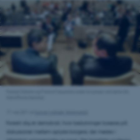
Fareed Zakaria og Francis Fukuyama under en pause ved dette års
MatchPoints Seminar.
17. maj 2011
af
Gunver Lystbæk Vestergaard
Forestil dig et demokrati, hvor beslutninger baseres på
diskussioner mellem oplyste borgere, der mødes i