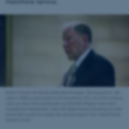
MatchPoints Seminar.
Robert Putnam har blandt andet skrevet bogen ”Bowling alone”, der
udkom i 2000 og som beskriver en forandring i USA, hvor folk er blevet
mere og mere individualiserede og frakoblet tidligere tiders mere
forpligtende fællesskaber. Dette får ifølge Putnam betydning for hele
samfundet og det han kalder den sociale kapital. Foto: United States
Studies Centre