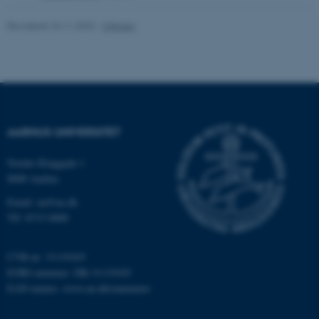
Revideret 24.11.2022
-
UNIvers
ASP.NET_SessionId
Microsoft Corporation
.au.dk
JSESSIONID
Oracle Corporation
.au.dk
AARHUS UNIVERSITET
Nordre Ringgade 1
8000 Aarhus
ARRAffinity
Microsoft Corporation
.mitstudie.au.dk
Email: au@au.dk
Tlf: 8715 0000
CVR-nr: 31119103
esctx
Microsoft Corporation
.login.microsoftonline.com
EORI-nummer: DK-31119103
EAN-numre:
www.au.dk/eannumre
fpc
Microsoft Corporation
login.microsoftonline.com