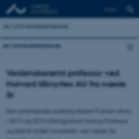
English
AU Universitetshistorie
AU Universitetshistorie
Verdensberømt professor ved
Harvard tilknyttes AU fra næste
år
Den amerikanske politolog Robert Putnam bliver
i 2013 og 2014 Distinguished Visiting Professor
og blandt andet hovedtaler ved næste års