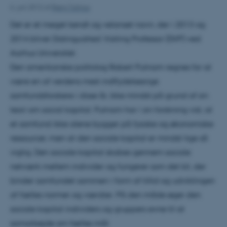
6. juni 2012
af
Bjørg Tulinius
Det er et meget kendt og velanset navn, der i 2013 og
2014 bliver Distinguished Visiting Professor (DVP) ved
Aarhus Universitet.
Den amerikanske politolog Robert Putnam regnes for at
være en af verdens mest indflydelsesrige
samfundsforskere i disse år, ikke mindst på grund af sin
teori om social kapital. Putnam har i sin forskning vist, at
et samfund ikke alene bygger på fysiske og økonomiske
ressourcer, men at den sociale kapital er mindst lige så
vigtig. Den sociale kapital skabes gennem sociale
netværk mellem individer og fungerer som det kit, der
binder samfundet sammen i form af tillid og udviklingen
af fælles normer og værdier. På den måde øger den
sociale kapital individers og gruppers evne til at
samarbejde om fælles mål.