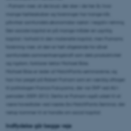
– Putnam viser, at de brud, der sker i de her år, hvor
mange fællesskaber og foreninger har trange kår,
påvirker samfundets økonomiske vækst i negativ retning.
Den sociale kapital er på mange måder en usynlig
kapital i forhold til den materielle kapital, men Putnams
forskning viser, at den er helt afgørende for såvel
samfundets sammenhængskraft som dets produktivitet
og rigdom, forklarer lektor Michael Böss.
Michael Böss er leder af MatchPoints-seminarerne, og
han har peget på Robert Putnam som en værdig aftager
til politologen Francis Fukuyama, der var DVP ved AU i
perioden 2009-2012. Derfor er Putnam også udset til at
være hovedtaler ved næste års MatchPoints Seminar, der
netop kommer til at handle om social kapital.
Indflydelse går begge veje