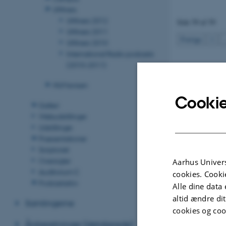
UNIvers
UNIvers 2012
Side 59 af 59
UNIvers 2011
Forrige
1
UNIvers 2010
International Radio podcasts
(2010-2011)
HUMavisen
Cookie
Galleri
Webudstillinger
Udstillinger
Præsentationer
Scriptoriet
Oversigter
Aarhus Univers
Auditorium C
cookies. Cooki
Podcastarkiv
Alle dine data 
altid ændre di
Samlingerne
cookies og coo
Årsberetninger (detaljerede)