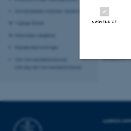
Universitetets historie i korte træk
NØDVENDIGE
Vigtige årstal
Historiske nøgletal
Hædersbevisninger
Om Universitetshistorisk
Revideret 24.11
Udvalg/AU Universitetshistorie
Nødvendige
Nødvendige cooki
grundlæggende fu
cookies.
AARHUS UNI