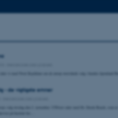
ma
010
-
Internationale radio podcasts
 taler vi med Nwet Kaykhine om de netop overståede valg i hendes hjemland 
lg - de vigtigste emner
0
-
Internationale radio podcasts
vejs-valg tirsdag den 2. november. UNIvers taler med Dr. Derek Beach, som e
ervist på Institut for…