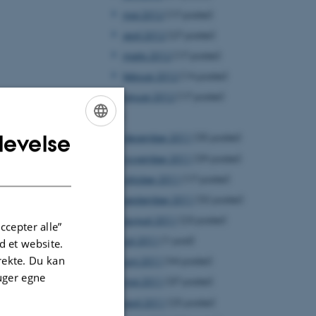
maj 2012
(17 poster)
april 2012
(27 poster)
marts 2012
(17 poster)
februar 2012
(14 poster)
januar 2012
(17 poster)
2011
levelse
december 2011
(35 poster)
ENGLISH
november 2011
(39 poster)
DANISH
oktober 2011
(17 poster)
september 2011
(32 poster)
august 2011
(23 poster)
ccepter alle”
juli 2011
(1 post)
 et website.
irekte. Du kan
juni 2011
(44 poster)
uger egne
maj 2011
(37 poster)
april 2011
(25 poster)