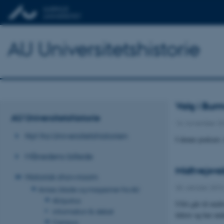
AU Universitetshistorie
Valg i Bur
AU Universitetshistorie
16. november 2
Nyt fra Universitetshistorien
I denne podcast,
Månedens billede
Midtvejsva
Historisk showroom
30. oktober 201
Aviser, blade og magasiner fra AU
AUgustus
USA går til midt
information & debat
lektor og har und
Campus