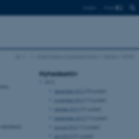
Find
English
AU
…
Aviser, blade og magasiner fra AU
UNIvers
Nyhed
Nyhedsarkiv
2012
Burma.
december 2012
(33 poster)
november 2012
(15 poster)
oktober 2012
(31 poster)
september 2012
(15 poster)
r amerikansk
august 2012
(12 poster)
juni 2012
(31 poster)