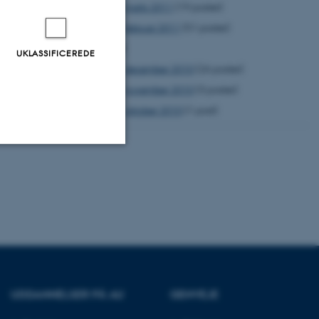
marts 2011
(19 poster)
februar 2011
(51 poster)
2010
UKLASSIFICEREDE
december 2010
(26 poster)
november 2010
(3 poster)
oktober 2010
(1 post)
Uklassificerede
ere nogle
rer uden disse
UDDANNELSER PÅ AU
GENVEJE