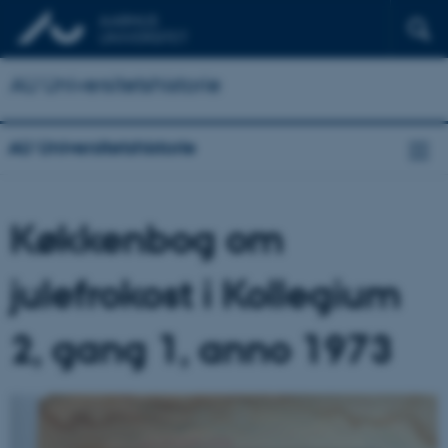
AU Universitetshistorie
AU Universitetshistorie
Køkkenbog om
julefrokost i Kollegium
2, gang 1, anno 1973