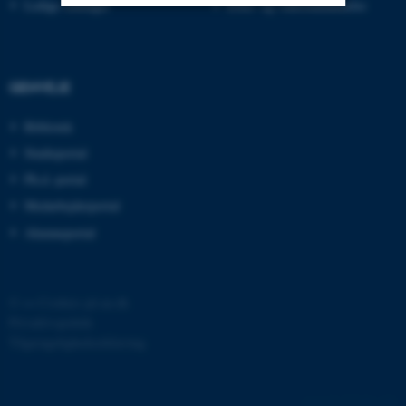
Ledige stillinger
Efter- og videreuddannelse
Nødvendige
Statistiske
Marketing
Funktionelle
Uklassificerede
GENVEJE
Bibliotek
Nødvendige cookies hjælper
Studieportal
med at gøre hjemmesiden
Ph.d.-portal
brugbar ved at aktivere nogle
Medarbejderportal
grundlæggende funktioner
Alumneportal
som navigation mm.
Hjemmesiden kan ikke
fungerer uden disse cookies.
©
—
Cookies på au.dk
Privatlivspolitik
Tilgængelighedserklæring
Navn
Udbyder / Domæne
be_typo_user
TYPO3 Association
.au.dk
277109 / i40