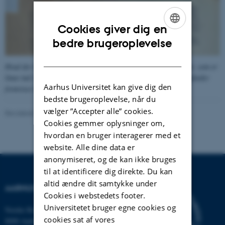
Cookies giver dig en
ENGLISH
bedre brugeroplevelse
DANISH
Hvad der hævdes herover, dokumenteres til fulde af de fotografier, som er
limet ind i køkkenbogen. Disse kan derfor under ingen omstændigheder
Aarhus Universitet kan give dig den
fremvises her.
bedste brugeroplevelse, når du
vælger ”Accepter alle” cookies.
Revideret 24.11.2022
-
Hans Buhl
Cookies gemmer oplysninger om,
hvordan en bruger interagerer med et
website. Alle dine data er
anonymiseret, og de kan ikke bruges
til at identificere dig direkte. Du kan
altid ændre dit samtykke under
AARHUS UNIVERSITET
Cookies i webstedets footer.
Universitetet bruger egne cookies og
Nordre Ringgade 1
cookies sat af vores
8000 Aarhus