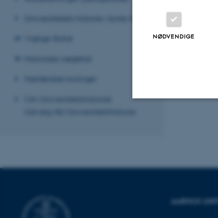
Universitetets historie i korte træk
NØDVENDIGE
Vigtige årstal
Historiske nøgletal
Hædersbevisninger
Om Universitetshistorisk
Udvalg/AU Universitetshistorie
Nødvendige
Nødvendige cooki
grundlæggende fu
cookies.
AARHUS UNI