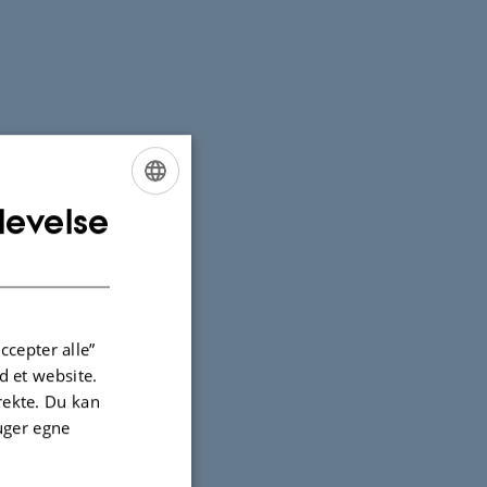
levelse
ENGLISH
DANISH
ccepter alle”
 et website.
irekte. Du kan
uger egne