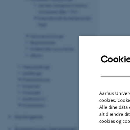
Her blev stregerne til Aarhus
Universitet slået i 1931
Internationalt Studentercenter
Hald
Sammenslutninger
Begivenheder
Emblematik og symboler
Album
Cookie
Webudstillinger
Udstillinger
Præsentationer
Scriptoriet
Oversigter
Aarhus Univers
Auditorium C
cookies. Cooki
Podcastarkiv
Alle dine data 
altid ændre di
Samlingerne
cookies og coo
Årsberetninger (detaljerede)