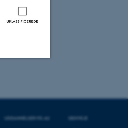
UKLASSIFICEREDE
Uklassificerede
ere nogle
rer uden disse
UDDANNELSER PÅ AU
GENVEJE