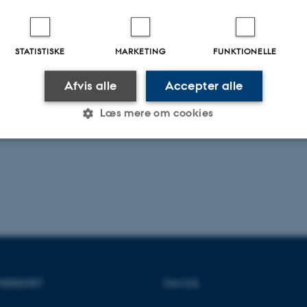
STATISTISKE
MARKETING
FUNKTIONELLE
Afvis alle
Accepter alle
Læs mere om cookies
Statistiske
Marketing
Funktionelle
es hjælper med at gøre hjemmesiden brugbar ved at aktiv
nktioner som navigation mm. Hjemmesiden kan ikke funge
VERSITET
OM OS