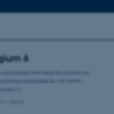
gium 6
scooter til keglespil i Sjette Frederiks Kro ved gangfest i maj
re til keglespil på Sjette Frederiks Kro
(cirka-tidspunkt)
rocession
(6,3)
.2022
-
Hans Buhl