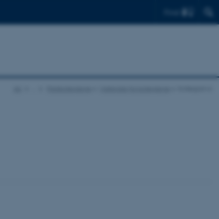
Find
AU
…
Parkkollegierne
Materiale fra kollegierne
Kollegium 6