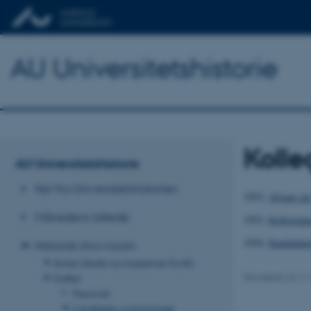
AU Universitetshistorie
Kolle
AU Universitetshistorie
Nyt fra Universitetshistorien
1952:
Afgang på 
Månedens billede
1952:
Kollegiane
1954:
Kandidatp
Historisk showroom
Aviser, blade og magasiner fra AU
Revideret 24.11
Galleri
Personer
Lokaliteter og bygninger