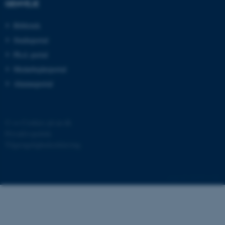
GENVEJE
Bibliotek
Studieportal
Ph.d.-portal
Medarbejderportal
ASP.NET_SessionId
Microsoft Corporation
Alumneportal
.au.dk
©
—
Cookies på au.dk
Privatlivspolitik
JSESSIONID
Oracle Corporation
Tilgængelighedserklæring
.au.dk
424793 / i40
ARRAffinity
Microsoft Corporation
.mitstudie.au.dk