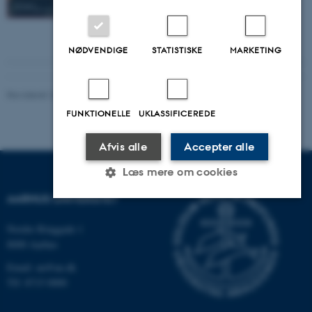
NØDVENDIGE
STATISTISKE
MARKETING
Revideret 24.11.2022
-
Hans Buhl
FUNKTIONELLE
UKLASSIFICEREDE
Afvis alle
Accepter alle
Læs mere om cookies
AARHUS UNIVERSITET
Nødvendige
Statistiske
Marketing
Nordre Ringgade 1
8000 Aarhus
Funktionelle
Uklassificerede
Email: au@au.dk
Tlf: 8715 0000
Nødvendige cookies hjælper med