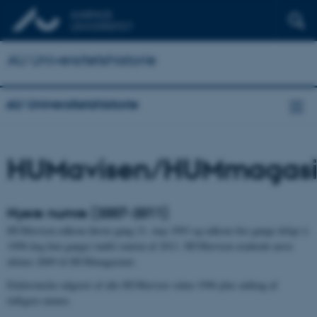
AU Universitetshistorie
AU Universitetshistorie
HUMavisen/HUMmagasi
Nyere numre (2007-2011)
HUMavisen udkom første gang 21. maj 1993 og udkom fire gange årligt (i
1998 dog fem gange) indtil starten af 2011. HUMavisen ændrede navn
ultimo 2009 til HUMmagasinet.
Elektroniske udgaver af alle HUMaviser siden 1996 plus uddrag af
tidligere numre.