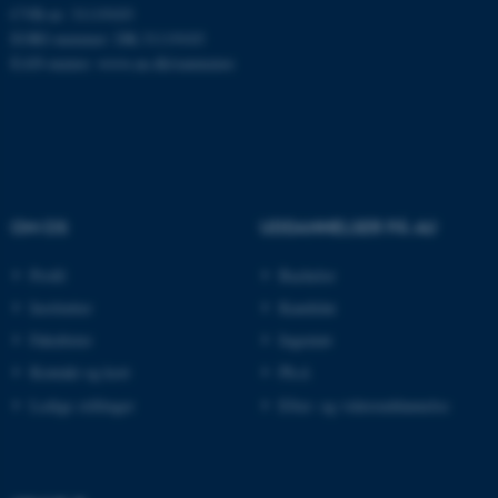
CVR-nr: 31119103
at gøre hjemmesiden brugbar ved
EORI-nummer: DK-31119103
at aktivere nogle grundlæggende
EAN-numre:
www.au.dk/eannumre
funktioner som navigation mm.
Hjemmesiden kan ikke fungerer
uden disse cookies.
Navn
Udbyder / Domæne
OM OS
UDDANNELSER PÅ AU
be_typo_user
TYPO3 Association
.au.dk
Profil
Bachelor
Institutter
Kandidat
Fakulteter
Ingeniør
fe_typo_user
Typo3 Association
Kontakt og kort
Ph.d.
.au.dk
Ledige stillinger
Efter- og videreuddannelse