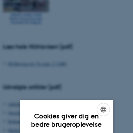
Læs hele HUMavisen (pdf)
HUMavisen 64 (36 sider. 2,3 MB)
Udvalgte artikler (pdf)
Sabbatår mindsker frafald
Specialestuderende: De nye regler virker
Cookies giver dig en
Reklamer får online database
ENGLISH
bedre brugeroplevelse
Ønskes: kunst til læsesalen
DANISH