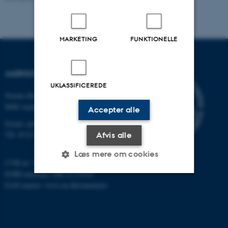
MARKETING
FUNKTIONELLE
AARHUS UNIVERSITET
UKLASSIFICEREDE
Nordre Ringgade 1
8000 Aarhus
Accepter alle
Email: au@au.dk
Tlf: 8715 0000
Afvis alle
Læs mere om cookies
CVR-nr: 31119103
EORI-nummer: DK-31119103
EAN-numre:
www.au.dk/eannumre
Nødvendige
Statistiske
Marketing
Funktionelle
Uklassificerede