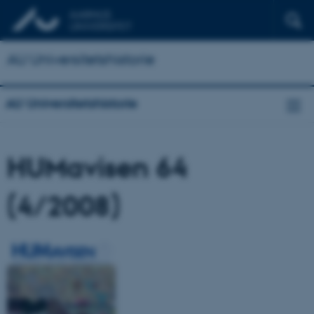
AU Universitetshistorie
AU Universitetshistorie
HUMavisen 64
(4/2008)