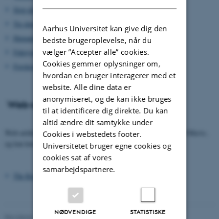
Stop plagiat nu
Tre dage som stud.mag.
Aarhus Universitet kan give dig den
Humanistiske kandidater får hurtigt job
bedste brugeroplevelse, når du
vælger ”Accepter alle” cookies.
Fukuyama tilbage i Aarhus
Cookies gemmer oplysninger om,
Forskere efterlyser hjælp til konferencer
hvordan en bruger interagerer med et
website. Alle dine data er
anonymiseret, og de kan ikke bruges
Web-artikler
til at identificere dig direkte. Du kan
altid ændre dit samtykke under
Web-artikler er supplement til artikler og omtaler i den trykte HUMavis,
Cookies i webstedets footer.
og kan kun læses på nettet.
Universitetet bruger egne cookies og
cookies sat af vores
samarbejdspartnere.
The Korea America Student Conference
NØDVENDIGE
STATISTISKE
Revideret 24.11.2022
-
Hans Buhl