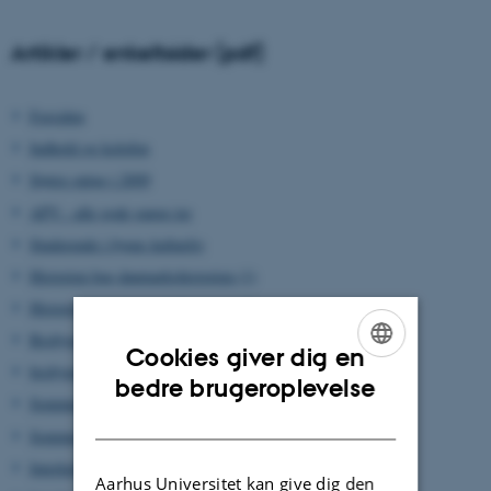
Artikler / enkeltsider (pdf)
Forsiden
Indhold og kolofon
Større optag i 2009
APV - alle gode gange tre
Studerende i byens kulturliv
Historien bag danmarkshistorien (1)
Historien bag danmarkshistorien (2)
Brobygning til gymnasierne (1)
Cookies giver dig en
brobygning til gymnasierne (2)
ENGLISH
bedre brugeroplevelse
Sommerskoler (1)
DANISH
Sommerskoler (2)
Interkulturel kompetence (1)
Aarhus Universitet kan give dig den