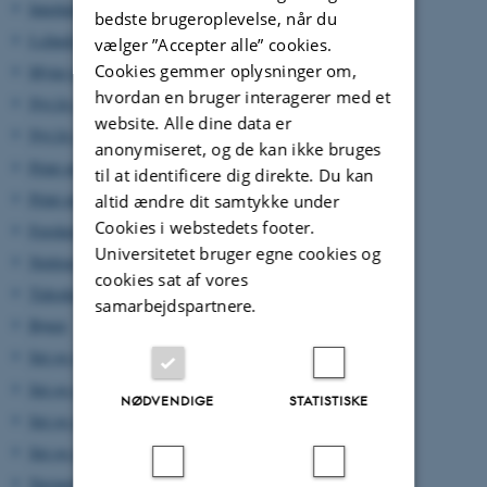
Interkulturel kompetence (2)
bedste brugeroplevelse, når du
I clinch - Digital Urban Living
vælger ”Accepter alle” cookies.
Cookies gemmer oplysninger om,
Myter udfordrer historikere
hvordan en bruger interagerer med et
Nyt liv til 89 mennesker (1)
website. Alle dine data er
Nyt liv til 89 mennesker (2)
anonymiseret, og de kan ikke bruges
Print on demand pro et contra (1)
til at identificere dig direkte. Du kan
Print on demand pro et contra (2)
altid ændre dit samtykke under
Cookies i webstedets footer.
Forskerrangliste - dømt til at mislykkes
Universitetet bruger egne cookies og
Notitser
cookies sat af vores
Tidsskrifter
samarbejdspartnere.
Bøger
Set og sket (1)
Set og sket (2)
NØDVENDIGE
STATISTISKE
Set og sket (3)
Set og sket (4)
Navnenyt