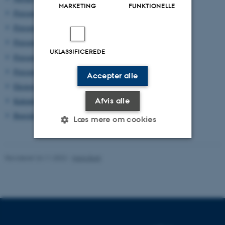
MARKETING
FUNKTIONELLE
Præsentationer (1)
Præsentationer (2)
Præsentationer (3)
UKLASSIFICEREDE
Præsentationer (4)
Præsentation og Nyt fra København
Accepter alle
Eksterne bevillinger
Afvis alle
Kalender
Bagsiden
Læs mere om cookies
Nødvendige
Statistiske
Marketing
Revideret 24.11.2022
-
Hans Buhl
Funktionelle
Uklassificerede
Nødvendige cookies hjælper