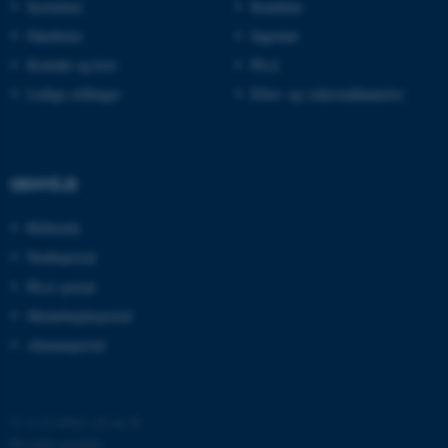
Institutter
Kandidat
Fakulteter
Ingeniør
Kontakt og kort
Ph.d.
Ledige stillinger
Efter- og videreuddannelse
ASP.NET_SessionId
Microsoft Corporation
GENVEJE
.au.dk
Bibliotek
Studieportal
Ph.d.-portal
JSESSIONID
Oracle Corporation
.au.dk
Medarbejderportal
Alumneportal
ARRAffinity
Microsoft Corporation
.mitstudie.au.dk
©
—
Cookies på au.dk
Privatlivspolitik