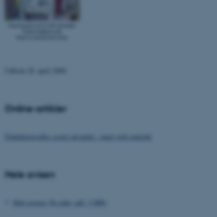
Udkom 28. april 2009.
Online-artikler
Filidehistosoffer scorer på nettet - mere web-statistik
Hele avisen
Hele avisen (36 sider, pdf, 3 MB)