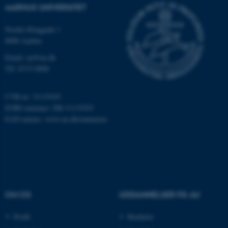
med at gøre hjemmesiden
AARHUS UNIVERSITET
brugbar ved at aktivere nogle
Nordre Ringgade 1
grundlæggende funktioner
8000 Aarhus
som navigation mm.
Hjemmesiden kan ikke
Email: au@au.dk
fungerer uden disse cookies.
Tlf: 8715 0000
CVR-nr: 31119103
EORI-nummer: DK-31119103
Navn
Udbyder / Domæne
EAN-numre:
www.au.dk/eannumre
be_typo_user
TYPO3 Association
.au.dk
fe_typo_user
Typo3 Association
.au.dk
OM OS
UDDANNELSER PÅ AU
Profil
Bachelor