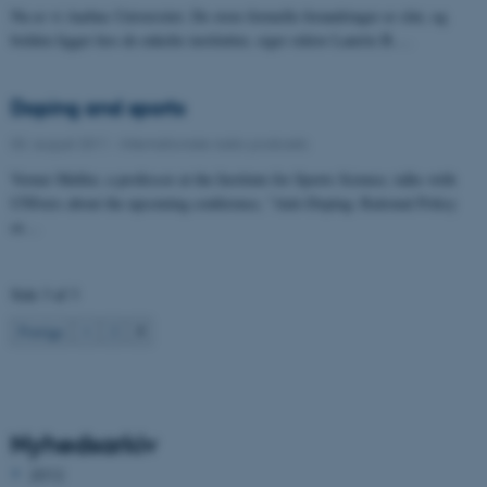
Nu er vi Aarhus Universitet. De store formelle forandringer er slut, og
bolden ligger hos de enkelte institutter, siger rektor Lauritz B.…
Doping and sports
03. august 2011
-
Internationale radio podcasts
Verner Møller, a professor at the Institute for Sports Science, talks with
UNIvers about the upcoming conference, "Anti-Doping: Rational Policy
or…
Side 3 af 3
3
Forrige
1
2
Nyhedsarkiv
2012