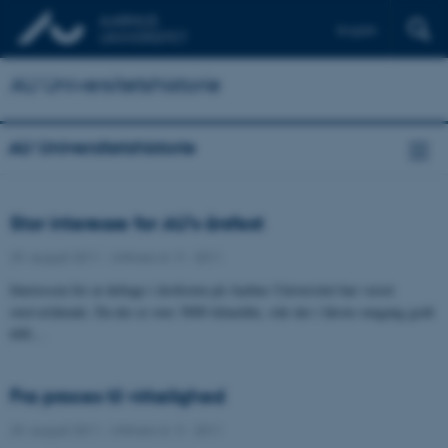
English
AU Universitetshistorie
AU Universitetshistorie
Stor interesse for AU’s årsfest
29. august 2011
-
UNIvers nr. 9 - 2011
Interessen for at deltage i årsfesten på Aarhus Universitet har været
overvældende. Da der er over 3000 tilmeldte, står der i første omgang godt
600…
Fra proces til virkelighed
29. august 2011
-
UNIvers nr. 9 - 2011