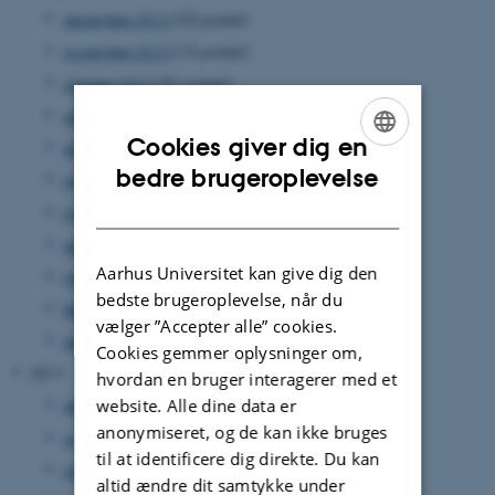
december 2012
(33 poster)
november 2012
(15 poster)
oktober 2012
(31 poster)
september 2012
(15 poster)
Cookies giver dig en
august 2012
(12 poster)
ENGLISH
bedre brugeroplevelse
juni 2012
(31 poster)
DANISH
maj 2012
(17 poster)
april 2012
(27 poster)
Aarhus Universitet kan give dig den
marts 2012
(17 poster)
bedste brugeroplevelse, når du
februar 2012
(14 poster)
vælger ”Accepter alle” cookies.
januar 2012
(17 poster)
Cookies gemmer oplysninger om,
2011
hvordan en bruger interagerer med et
website. Alle dine data er
december 2011
(35 poster)
anonymiseret, og de kan ikke bruges
november 2011
(39 poster)
til at identificere dig direkte. Du kan
oktober 2011
(17 poster)
altid ændre dit samtykke under