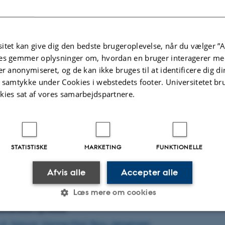
etabolic Research på Københavns Universitet, fortalte, at 
r oplevet, hvordan flere og flere forskere bliver oprigtigt in
jde om hinandens forskning og perspektiver. Men han
itet kan give dig den bedste brugeroplevelse, når du vælger ”A
es gemmer oplysninger om, hvordan en bruger interagerer med
de, at man skal passe på med at gøre interdisciplinaritet 
er anonymiseret, og de kan ikke bruges til at identificere dig d
t samtykke under Cookies i webstedets footer. Universitetet br
gtigt, at man adskiller middel og mål, og der er noget fors
kies sat af vores samarbejdspartnere.
glige forskning egner sig bedst til at løse. Vi skal ikke ha
i gør interdisciplinaritet til svaret på alt. Det synes jeg, vi s
 at kommunikere i debatten om fremtidens forskning, sag
STATISTISKE
MARKETING
FUNKTIONELLE
Afvis alle
Accepter alle
Læs mere om cookies
laterede nyheder
.d.-forsvar: Hanne Mari Skou Jørgensen