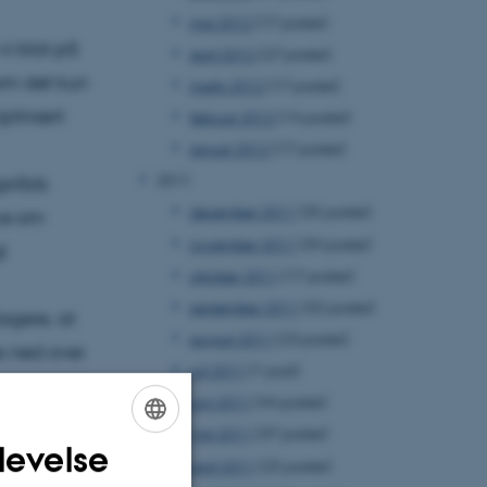
maj 2012
(17 poster)
vi blot på
april 2012
(27 poster)
som det kun
marts 2012
(17 poster)
iplinært
februar 2012
(14 poster)
januar 2012
(17 poster)
2011
gsråds
december 2011
(35 poster)
nce om
november 2011
(39 poster)
t
oktober 2011
(17 poster)
september 2011
(32 poster)
agere, at
august 2011
(23 poster)
es ned over
juli 2011
(1 post)
juni 2011
(44 poster)
maj 2011
(37 poster)
levelse
ENGLISH
april 2011
(25 poster)
on Center