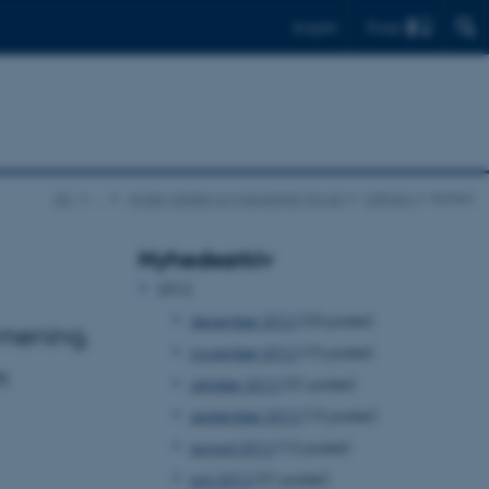
Find
English
AU
…
Aviser, blade og magasiner fra AU
UNIvers
Nyhed
Nyhedsarkiv
2012
december 2012
(33 poster)
 mening.
november 2012
(15 poster)
m
oktober 2012
(31 poster)
september 2012
(15 poster)
august 2012
(12 poster)
juni 2012
(31 poster)