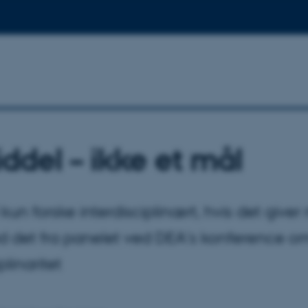
iddel – ikke et mål
kun forske interdisciplinært, hvis det giver
d det fra panelet ved DEA's konference o
plinaritet