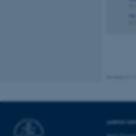
Nødvendige
24.
Ny 
26. 
Nødvendige cooki
grundlæggende fu
cookies.
Navn
Revideret 24.11
be_typo_user
fe_typo_user
AARHUS UNI
Nordre Ringgade