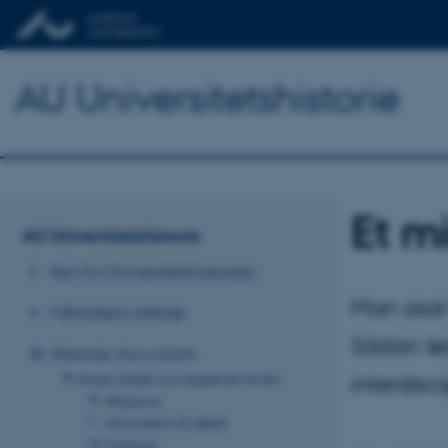
AU Universitetshistorie
Et m
AU Universitetshistorie
Nyt fra Universitetshistorien
Man skal 
Månedens billede
Sådan lø
Historisk showroom
interdisci
Aviser, blade og magasiner fra AU
AUgustus
information & debat
Campus