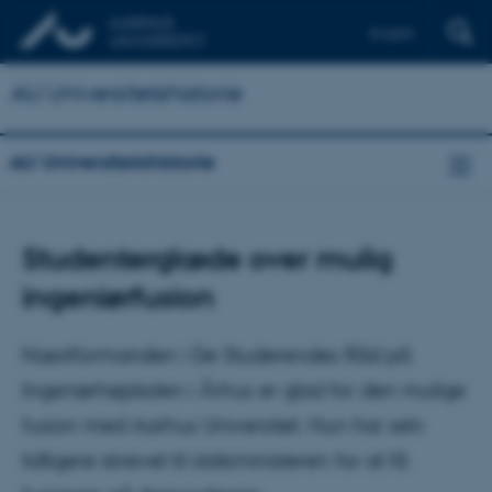
English
AU Universitetshistorie
AU Universitetshistorie
Studenterglæde over mulig
ingeniørfusion
Næstformanden i De Studerendes Råd på
Ingeniørhøjskolen i Århus er glad for den mulige
fusion med Aarhus Universitet. Hun har selv
tidligere skrevet til statsministeren for at få