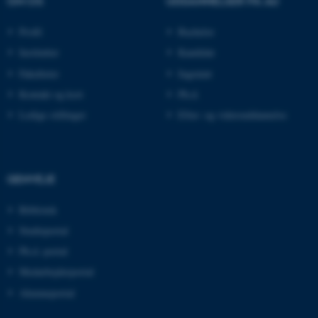
OM OS
UDDANNELSER PÅ AU
Profil
Bachelor
Institutter
Kandidat
esctx
Microsoft Corporation
Fakulteter
Ingeniør
.login.microsoftonline.com
Kontakt og kort
Ph.d.
fpc
Microsoft Corporation
login.microsoftonline.com
Ledige stillinger
Efter- og videreuddannelse
__cf_bm
Cloudflare Inc.
.pure.au.dk
GENVEJE
Bibliotek
__cf_bm
Cloudflare Inc.
.linkedin.com
Studieportal
Ph.d.-portal
Medarbejderportal
__cf_bm
Cloudflare Inc.
Alumneportal
.twitter.com