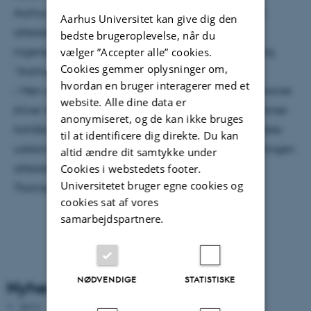
Aarhus Universitet og Ingeniørhøjskolen i Århus har
Aarhus Universitet kan give dig den
allerede i dag et samarbejde om at udbyde
bedste brugeroplevelse, når du
vælger ”Accepter alle” cookies.
ingeniørkandidatgrader via den fælles overbygning
Cookies gemmer oplysninger om,
”Aarhus School of Engineering”.
hvordan en bruger interagerer med et
– Men at både bachelorgrad og kandidatgrad fremover
website. Alle dine data er
bliver taget på samme uddannelsesinstitution, kommer
anonymiseret, og de kan ikke bruges
forhåbentlig til at betyde større sammenhænge i hele
til at identificere dig direkte. Du kan
uddannelsesforløbet og synergieffekter med forskningen
altid ændre dit samtykke under
Cookies i webstedets footer.
allerede fra første uddannelsesdag, siger Louise
Universitetet bruger egne cookies og
Thomsen.
cookies sat af vores
samarbejdspartnere.
NØDVENDIGE
STATISTISKE
Nyhedsarkiv
2012