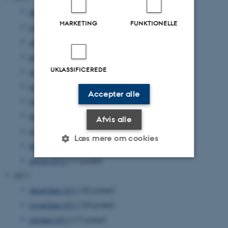
december 2012
(33 poster)
MARKETING
FUNKTIONELLE
november 2012
(15 poster)
oktober 2012
(31 poster)
september 2012
(15 poster)
UKLASSIFICEREDE
august 2012
(12 poster)
juni 2012
(31 poster)
Accepter alle
maj 2012
(17 poster)
april 2012
(27 poster)
Afvis alle
marts 2012
(17 poster)
Læs mere om cookies
februar 2012
(14 poster)
januar 2012
(17 poster)
2011
Nødvendige
Statistiske
Marketing
december 2011
(35 poster)
Funktionelle
Uklassificerede
november 2011
(39 poster)
oktober 2011
(17 poster)