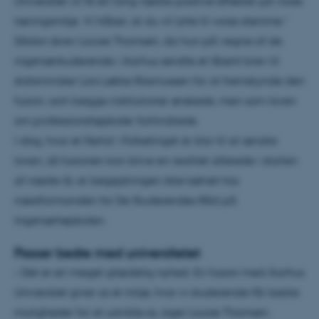
Universitet vil få en lang række positive effekter på vores
læringsmiljø. Vi håber, at du vil lytte til vores stemme.”
Sådan skrev Louise Thomsen, da hun på vegne af de
ingeniørstuderende i Aarhus sendte et åbent brev til
statsminister Lars Løkke Rasmussen for at fremskynde den
fusion, som begge institutioner ønskede, men som loven
om professionshøjskoler forhindrede.
I dag, hvor et flertal i Folketinget er klar til at ændre
loven, så fusionen kan blive en realitet allerede i starten
af næste år, er begejstringen ikke kølnet hos
næstformanden for De Studerendes Råd på
Ingeniørhøjskolen.
Passer bedre med universitetet
– Det er en meget glædelig nyhed. En fusion med Aarhus
Universitet giver os et miljø, hvor vi studerende får bedre
muligheder for at udvikle os, siger Louise Thomsen.