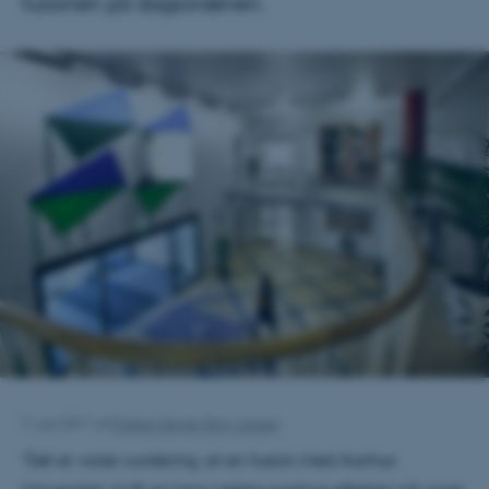
fusionen på dagsordenen.
7. juni 2011
af
Kristian Serge Skov-Larsen
"Det er vores vurdering, at en fusion med Aarhus