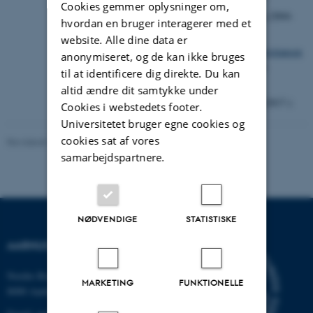
Cookies gemmer oplysninger om,
Jens Bigum
(2004-
hvordan en bruger interagerer med et
2011)
website. Alle dine data er
Michael Christiansen
anonymiseret, og de kan ikke bruges
(2011-2017)
til at identificere dig direkte. Du kan
Connie
altid ændre dit samtykke under
Hedegaard
(2017-)
Cookies i webstedets footer.
Universitetet bruger egne cookies og
cookies sat af vores
Revideret 24.11.2022
-
Hans Buhl
samarbejdspartnere.
NØDVENDIGE
STATISTISKE
AARHUS UNIVERSITET
Nordre Ringgade 1
MARKETING
FUNKTIONELLE
8000 Aarhus