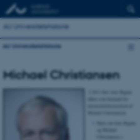
AU Universitetshistorie
AU Universitetshistorie
Michael Christiansen
I 2011 blev Jens Bigum
afløst som formand for
universitetsbestyrelsen af
Michael Christiansen.
Mere om Jens Bigum
og Michael
Christiansen >