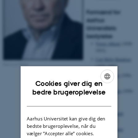
Formænd for
Aarhus
Universitets
bestyrelse
Victor Albeck
(1928-
1933)
Carl Holst-Knudsen
Foto Lars Kruse
(1933-1956)
Willy Munck
(1956-
1959)
Cookies giver dig en
ENGLISH
bedre brugeroplevelse
Heinrich Bach
(1959-
1963)
DANISH
Erling
Hammershaimb
Aarhus Universitet kan give dig den
(1963-1967)
bedste brugeroplevelse, når du
Søren Sørensen
vælger ”Accepter alle” cookies.
(1967-1970)