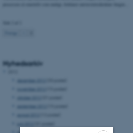
processen så smertefri som muligt, forklarer universitetsdirektør Jørgen…
Side 2 af 2
2
Forrige
1
Nyhedsarkiv
2012
december 2012
(33 poster)
november 2012
(15 poster)
oktober 2012
(31 poster)
september 2012
(15 poster)
august 2012
(12 poster)
juni 2012
(31 poster)
maj 2012
(17 poster)