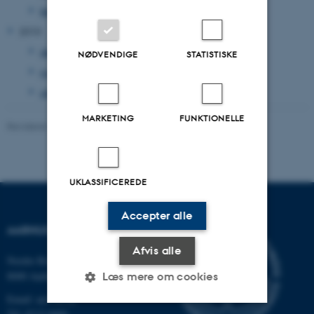
februar 2011
(51 poster)
2010
december 2010
(26 poster)
NØDVENDIGE
STATISTISKE
november 2010
(3 poster)
oktober 2010
(1 post)
MARKETING
FUNKTIONELLE
Revideret 24.11.2022
-
UNIvers
UKLASSIFICEREDE
Accepter alle
AARHUS UNIVERSITET
Afvis alle
Nordre Ringgade 1
8000 Aarhus
Læs mere om cookies
Email: au@au.dk