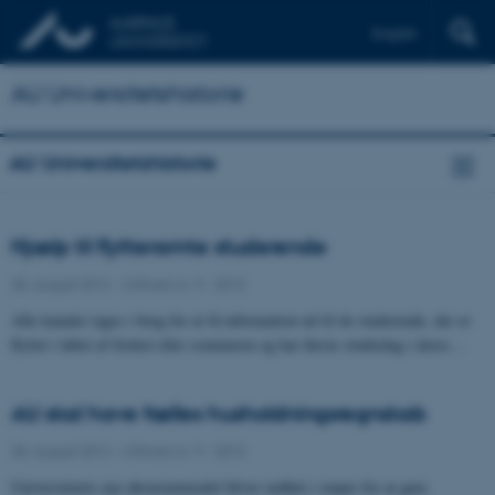
English
AU Universitetshistorie
AU Universitetshistorie
Hjælp til flytteramte studerende
28. august 2012
-
UNIvers nr. 9 - 2012
Alle kanaler tages i brug for at få information ud til de studerende, der er
flyttet i løbet af foråret eller sommeren og har første studiedag i deres…
AU skal have fælles husholdningsregnskab
28. august 2012
-
UNIvers nr. 9 - 2012
Universitetets nye økonomimodel bliver indført i etaper for at gøre