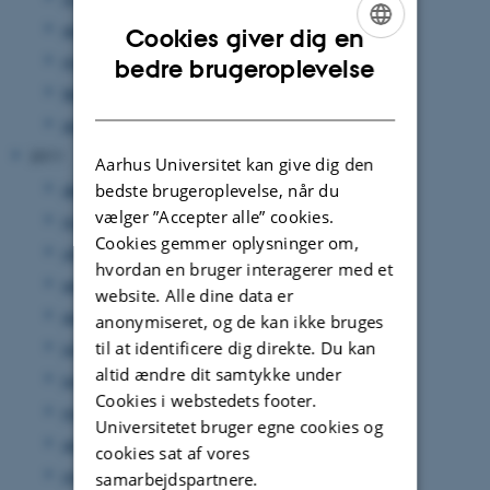
april 2012
(27 poster)
Cookies giver dig en
ENGLISH
marts 2012
(17 poster)
bedre brugeroplevelse
februar 2012
(14 poster)
DANISH
januar 2012
(17 poster)
2011
Aarhus Universitet kan give dig den
december 2011
(35 poster)
bedste brugeroplevelse, når du
vælger ”Accepter alle” cookies.
november 2011
(39 poster)
Cookies gemmer oplysninger om,
oktober 2011
(17 poster)
hvordan en bruger interagerer med et
september 2011
(32 poster)
website. Alle dine data er
august 2011
(23 poster)
anonymiseret, og de kan ikke bruges
til at identificere dig direkte. Du kan
juli 2011
(1 post)
altid ændre dit samtykke under
juni 2011
(44 poster)
Cookies i webstedets footer.
maj 2011
(37 poster)
Universitetet bruger egne cookies og
april 2011
(25 poster)
cookies sat af vores
marts 2011
(19 poster)
samarbejdspartnere.