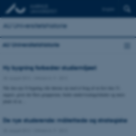
English
AU Universitetshistorie
AU Universitetshistorie
Ny bygning forbedrer studiemiljøet
28. august 2012
-
UNIvers nr. 9 - 2012
Når den nye S-bygning slår dørene op med et brag af en fest den 31.
august, giver det flere grupperum, bedre undervisningslokaler og mere
plads til at…
De nye studerende: målrettede og strategiske
28. august 2012
-
UNIvers nr. 9 - 2012