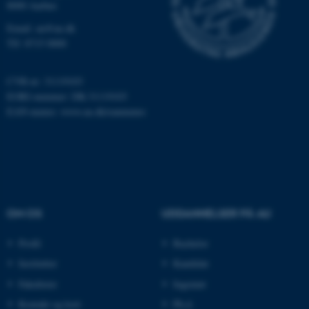
8000 Aarhus
Email: au@au.dk
Tlf: 8715 0000
CVR-nr: 31119103
EORI-nummer: DK-31119103
ASP.NET_SessionId
Microsoft Corporation
.au.dk
EAN-numre:
www.au.dk/eannumre
JSESSIONID
Oracle Corporation
.au.dk
OM OS
UDDANNELSER PÅ AU
Profil
Bachelor
ARRAffinity
Microsoft Corporation
.mitstudie.au.dk
Institutter
Kandidat
Fakulteter
Ingeniør
Kontakt og kort
Ph.d.