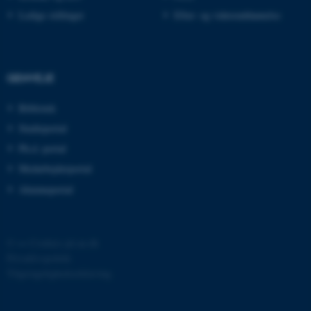
esctx
Microsoft Corporation
Ledige stillinger
Efter- og videreuddannelse
.login.microsoftonline.com
fpc
Microsoft Corporation
login.microsoftonline.com
GENVEJE
__cf_bm
Cloudflare Inc.
.pure.au.dk
Bibliotek
Studieportal
Ph.d.-portal
__cf_bm
Cloudflare Inc.
Medarbejderportal
.linkedin.com
Alumneportal
__cf_bm
Cloudflare Inc.
.twitter.com
©
—
Cookies på au.dk
Privatlivspolitik
Tilgængelighedserklæring
ARRAffinitySameSite
Microsoft Corporation
.ofn.au.dk