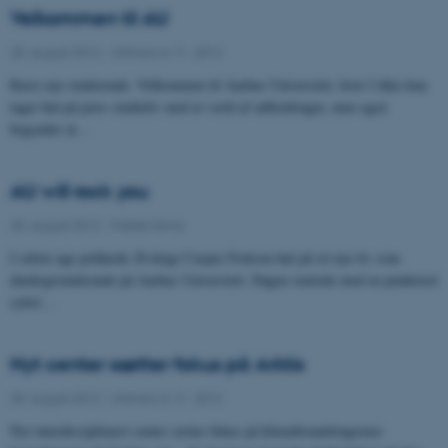
Velkommen til AU
28. august 2012
-
UNIvers nr. 9 - 2012
Kære nye studerende. Velkommen til Aarhus Universitet, hvor I ikke kun
tager hul på jeres studieliv med et væld af udfordringer, men også
begynder at…
AU will rock you
28. august 2012
-
Fælles tema
I sidste uge prikkede 20-årige Casper Freksen hul på sit nye liv som
datalogistuderende på Aarhus Universitet. Dagen startede med en punkteret
cykel…
Nyt center sætter fokus på Arktis
28. august 2012
-
UNIvers nr. 9 - 2012
Nyt interdisciplinært center sætter fokus på klimaforandringernes