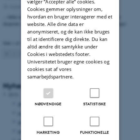
vælger ”Accepter alle” cookies.
28. august 2012
-
UNIvers nr. 9 - 2012
Cookies gemmer oplysninger om,
hvordan en bruger interagerer med et
...sådan spørger Studenterrådet i en ny kampagne, der skal hjælpe
desperate studerende med at få tag over hovedet i de første studieuger.
website. Alle dine data er
anonymiseret, og de kan ikke bruges
til at identificere dig direkte. Du kan
Side 1 af 2
altid ændre dit samtykke under
1
2
Næste
Cookies i webstedets footer.
Universitetet bruger egne cookies og
cookies sat af vores
samarbejdspartnere.
Nyhedsarkiv
2012
december 2012
(33 poster)
NØDVENDIGE
STATISTISKE
november 2012
(15 poster)
oktober 2012
(31 poster)
september 2012
(15 poster)
MARKETING
FUNKTIONELLE