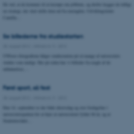
De ved, at de kommer til at kæmpe om jobbene, og derfor lægger de tidligt
en strategi, der skal skille dem ud fra mængden. Udviklingsleder
Camilla…
Se billederne fra studiestarten
28. august 2012
-
UNIvers nr. 9 - 2012
UNIvers-fotograferne følger studiestarten på så mange af universitets
studier som muligt. Her på siden har vi billeder fra nogle af de
uddannelser,…
Først sport, så fest
28. august 2012
-
UNIvers nr. 9 - 2012
Den 14. september er der både idrætsdag og stor fredagsbar i
universitetsparken for at fejre at universitetet fylder 84 år, og at
Studenterrådet…