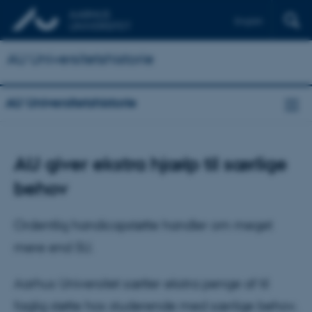
English
AU Universitetshistorie
AU Universitetshistorie
AU giver ekstra hjælp til særlige
behov
Ordentlig handicapstøtte handler om meget
mere end SU.
Aarhus Universitet sætter ekstra penge af til
faglig støtte hos studerende med særlige behov.