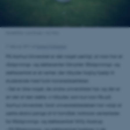
Modelfoto: Lars Kruse | AU-foto
7. februar 2011
af
Sanne Hyldgaard
På Aarhus Universitet er det noget særligt, at man har et
rådgivnings- og støttecenter tilknyttet. Rådgivnings- og
støttecentret er et center, der tilbyder faglig hjælp til
studerende med funk-tionsnedsættelser.
– Det er ikke noget, de andre universiteter har, og der er
en del af den støtte, vi tilbyder, som kun kan fås på
Aarhus Universitet, fordi universitetsledelsen har valgt at
sætte ekstra penge af til formålet, forklarer centerleder
for Rådgivnings- og støttecentret Willy Aastrup.
– På Rådgivnings- og støttecentret hjælper vi de