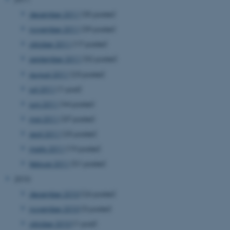
december 2011
(35 poster)
ASP.NET_SessionId
Microsoft Corporation
.au.dk
november 2011
(39 poster)
oktober 2011
(17 poster)
september 2011
(32 poster)
august 2011
(23 poster)
JSESSIONID
Oracle Corporation
.au.dk
juli 2011
(1 post)
juni 2011
(44 poster)
maj 2011
(37 poster)
ARRAffinity
Microsoft Corporation
april 2011
(25 poster)
.mitstudie.au.dk
marts 2011
(19 poster)
februar 2011
(51 poster)
2010
esctx
Microsoft Corporation
december 2010
(26 poster)
.login.microsoftonline.com
november 2010
(3 poster)
fpc
Microsoft Corporation
oktober 2010
(1 post)
login.microsoftonline.com