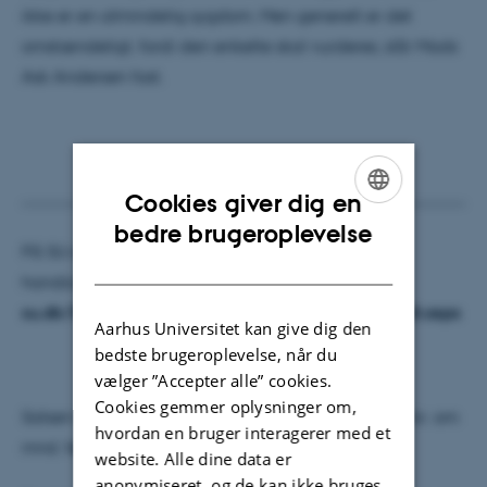
ikke er en almindelig sygdom. Men generelt er det
omstændeligt, fordi den enkelte skal vurderes, slår Mads
Ask Andersen fast.
Cookies giver dig en
ENGLISH
bedre brugeroplevelse
På SU-styrelsens hjemmeside kan du læse om
DANISH
handicaptillægget:
su.dk/SaerligStoette/handicaptillaeg/Sider/default.aspx
Aarhus Universitet kan give dig den
bedste brugeroplevelse, når du
vælger ”Accepter alle” cookies.
Cookies gemmer oplysninger om,
Satsen for handicaptillæget er rundt regnet 7.800 kr. om
hvordan en bruger interagerer med et
mnd. før skat.
website. Alle dine data er
anonymiseret, og de kan ikke bruges