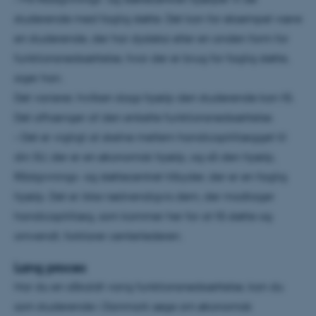
studerende med faglig støtte. Det kan for eksempel være
en studerende, der har dysleksi eller en anden form for
funktionsnedsættelse, hvor der er brug for faglig støtte,
siger han.
Det varierer, hvilken slags hjælp den studerende kan få.
Det afhænger af den enkelte funktionsnedsættelse.
– Det er vigtigt at skelne mellem handicaptillægget til
din SU, der er en økonomisk hjælp, og så den hjælp,
Rådgivnings- og støttecentret tilbyder, der er en faglig
hjælp. Det er ikke nødvendigvis dem, der modtager
handicaptillæg, som kommer her for at få støtte og
omvendt, forklarer centerlederen.
Lang proces
Har du en såkaldt varig funktionsnedsættelse, kan du
som studerende i Danmark søge om økonomisk