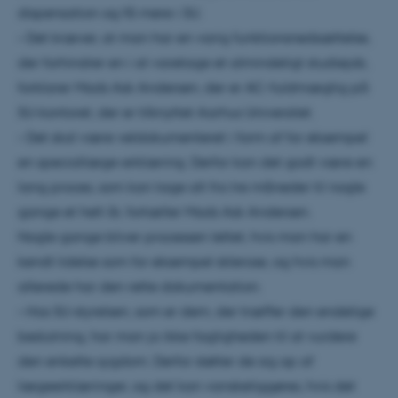
dispensation og få mere i SU.
– Det kræver, at man har en varig funktionsnedsættelse,
der forhindrer en i at varetage et almindeligt studiejob,
forklarer Mads Ask Andersen, der er AC-fuldmægtig på
SU-kontoret, der er tilknyttet Aarhus Universitet.
– Det skal være veldokumenteret i form af for eksempel
en speciallæge-erklæring. Derfor kan det godt være en
lang proces, som kan tage alt fra tre måneder til nogle
gange et helt år, fortæller Mads Ask Andersen.
Nogle gange bliver processen lettet, hvis man har en
kendt lidelse som for eksempel sklerose, og hvis man
allerede har den rette dokumentation.
– Hos SU-styrelsen, som er dem, der træffer den endelige
beslutning, har man jo ikke fagligheden til at vurdere
den enkelte sygdom. Derfor støtter de sig op af
lægeerklæringer, og det kan vanskeliggøres, hvis det