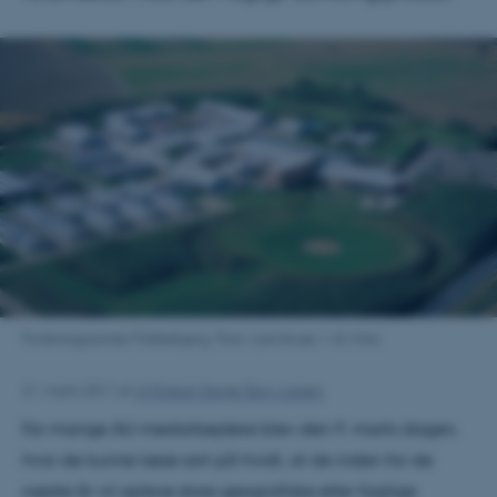
Forskningscenter Flakkebjerg. Foto: Lars Kruse | AU-foto
21. marts 2011
af
Af Kristian Serge Skov-Larsen
For mange AU-medarbejdere blev den 9. marts dagen,
hvor de kunne læse sort på hvidt, at de inden for de
næste år vil opleve store geografiske eller faglige