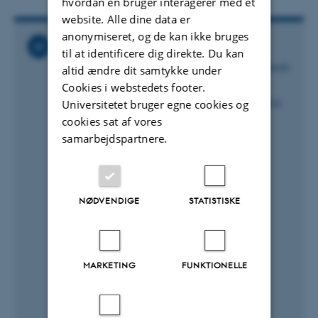
hvordan en bruger interagerer med et
website. Alle dine data er
anonymiseret, og de kan ikke bruges
Relaterede nyheder
til at identificere dig direkte. Du kan
African sleeping sickness parasites strike back
altid ændre dit samtykke under
13. september 2013
Cookies i webstedets footer.
Kender du nogen, der vil i studiepraktik? Tid
Universitetet bruger egne cookies og
til at ansøge
cookies sat af vores
13. september 2013
samarbejdspartnere.
Fødevarernes Silicon Valley skal ligge i
Aarhus
12. september 2013
NØDVENDIGE
STATISTISKE
Dødsvært med forandringer
21. marts 2011
Et nyt og bedre Aarhus Universitet?
21. marts 2011
MARKETING
FUNKTIONELLE
Faglig flytning er en stor overraskelse
21. marts 2011
Frygter for forskermiljøet