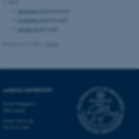
2010
december 2010
(26 poster)
november 2010
(3 poster)
ASP.NET_SessionId
Microsoft Corporation
oktober 2010
(1 post)
.au.dk
Revideret 24.11.2022
-
UNIvers
JSESSIONID
Oracle Corporation
.au.dk
AARHUS UNIVERSITET
ARRAffinity
Microsoft Corporation
.mitstudie.au.dk
Nordre Ringgade 1
8000 Aarhus
Email: au@au.dk
Tlf: 8715 0000
esctx
Microsoft Corporation
.login.microsoftonline.com