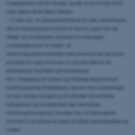
forsøgsstation, bliver tilbage, og det er et mindre antal,
siger dekan Brian Bech Nielsen.
– Vi taler om, at arbejdsområderne for den væsentligste
del af medarbejderne flytter til Aarhus, siger han og
tilføjer, at universitetet samtidig vil undersøge
mulighederne for at indgå i et
forskningsparksamarbejde med erhvervslivet og andre
partnere for også fremover at udnytte dele af de
eksisterende faciliteter på Flakkebjerg.
Per L. Gregersen er forsker og tillidsrepræsentant på
Forskningscenter Flakkebjerg. Selvom han understreger,
at man stadig mangler at få udfoldet de konkrete
flytteplaner og for eksempel den fremtidige
forskningsfinansiering, forudser han, at flytningerne
kommer til at betyde et dræn af både medarbejdere og
midler.