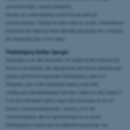
omvæltninger i deres arbejdsliv.
Nogle var overraskede, andre havde det på
fornemmelsen. Fælles for dem alle er, at de i månederne
fremover får flere og flere detaljer på plads om, hvordan
AU-fremtiden ser ud for dem.
Flakkebjerg flytter længst
Allerede nu er det dog klart, at nogle af de forskere på
Aarhus Universitet, der geografisk skal flytte allerlængst,
sidder på Forskningscenter Flakkebjerg uden for
Slagelse, som indtil årsskiftet hørte under Det
Jordbrugsvidenskabelige Fakultet. Inden for de næste 4-
5 år skal flertallet herfra rejse 220 kilometer til et nyt
kontor i Universitetsparken i Aarhus. Kun de
medarbejdere, der er nødvendige for at drive
Flakkebjerg videre som en såkaldt forsknings- og