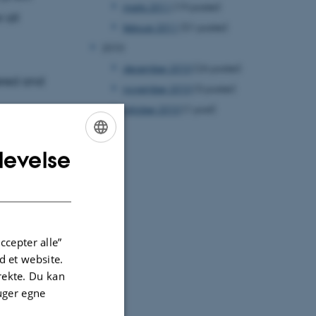
marts 2011
(19 poster)
 all
februar 2011
(51 poster)
2010
december 2010
(26 poster)
fered and
november 2010
(3 poster)
oktober 2010
(1 post)
levelse
ENGLISH
DANISH
ke - 10
ccepter alle”
 et website.
irekte. Du kan
uger egne