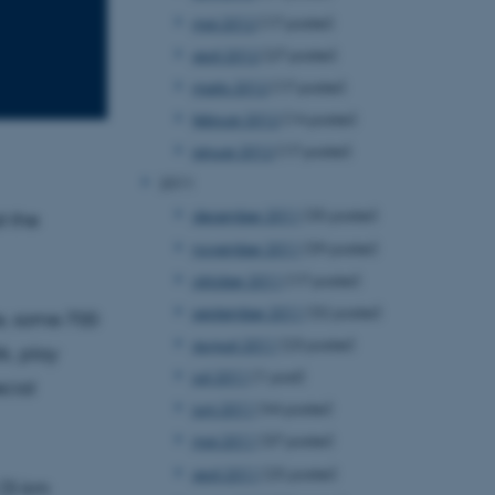
maj 2012
(17 poster)
april 2012
(27 poster)
marts 2012
(17 poster)
februar 2012
(14 poster)
januar 2012
(17 poster)
2011
december 2011
(35 poster)
t the
november 2011
(39 poster)
oktober 2011
(17 poster)
september 2011
(32 poster)
ce, some 700
august 2011
(23 poster)
k, play
juli 2011
(1 post)
cial
juni 2011
(44 poster)
maj 2011
(37 poster)
april 2011
(25 poster)
 (5 km