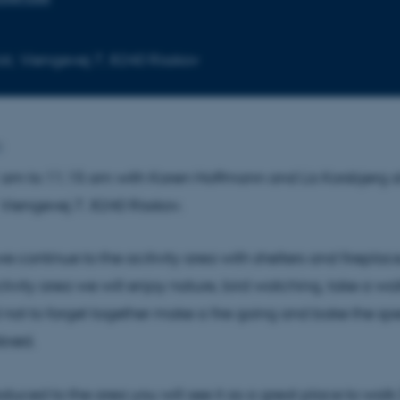
lot, Viengevej 7, 8240 Risskov
n
am to 11.15 am with Karen Hoffmann and Lis Korsbjerg a
, Viengevej 7, 8240 Risskov.
e continue to the acitivity area with shelters and firepla
ctivity area we will enjoy nature, bird watching, take a wal
ot to forget together make a fire going and bake the spe
brød.
oduced to the area you will see it as a great place to walk