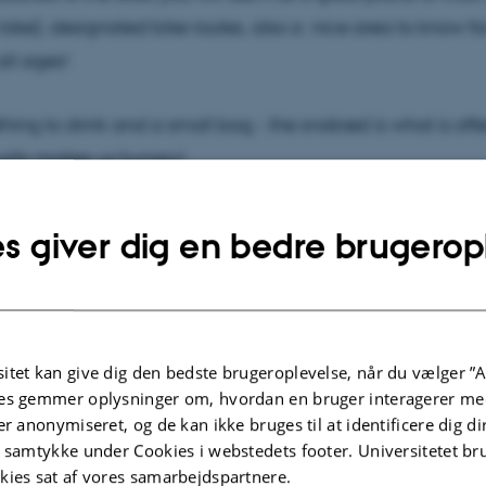
lake), designated bike routes, also a nice area to know for
all ages!
hing to drink and a small bag - the snobrød is what is of
sually makes us hungry!
there:
s giver dig en bedre brugerop
till Vejlbjergvej, continue to walk in the direction of the la
 easier, join someone with a car!
itet kan give dig den bedste brugeroplevelse, når du vælger ”A
 up before July 24th to
es gemmer oplysninger om, hvordan en bruger interagerer med
er anonymiseret, og de kan ikke bruges til at identificere dig d
sbjerg.dk
or
Karen.Hoffmann@stofanet.dk
(2442 0625)
t samtykke under Cookies i webstedets footer. Universitetet br
kies sat af vores samarbejdspartnere.