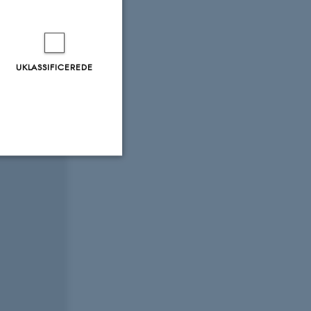
hours in
UKLASSIFICEREDE
uic
Uklassificerede
ere nogle
rer uden disse