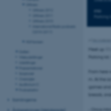
UNIvers
UNIvers 2012
STED
UNIvers 2011
Parking 
UNIvers 2010
International Radio podcasts
(2010-2011)
Af
Ida Anderse
HUMavisen
Meet up 11 
Galleri
Parking lot
Webudstillinger
Udstillinger
Præsentationer
From here w
Scriptoriet
Oversigter
m. At the a
Auditorium C
games and n
Podcastarkiv
breads, sno
Samlingerne
- Once intr
Årsberetninger (detaljerede)