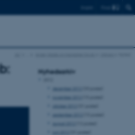
Find
English
AU
…
Aviser, blade og magasiner fra AU
UNIvers
Nyhed
b:
Nyhedsarkiv
2012
december 2012
(33 poster)
november 2012
(15 poster)
oktober 2012
(31 poster)
september 2012
(15 poster)
august 2012
(12 poster)
juni 2012
(31 poster)